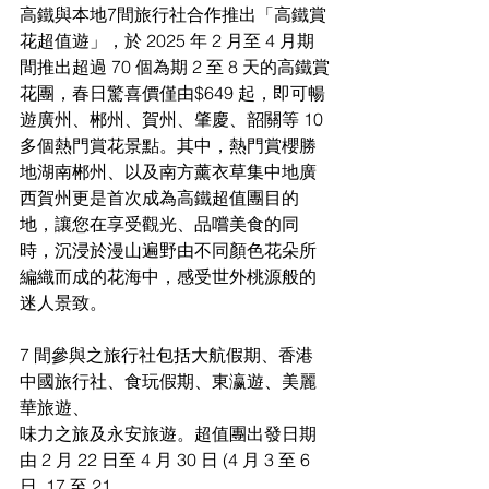
高鐵與本地7間旅行社合作推出「高鐵賞
花超值遊」，於 2025 年 2 月至 4 月期
間推出超過 70 個為期 2 至 8 天的高鐵賞
花團，春日驚喜價僅由$649 起，即可暢
遊廣州、郴州、賀州、肇慶、韶關等 10 
多個熱門賞花景點。其中，熱門賞櫻勝
地湖南郴州、以及南方薰衣草集中地廣
西賀州更是首次成為高鐵超值團目的
地，讓您在享受觀光、品嚐美食的同
時，沉浸於漫山遍野由不同顏色花朵所
編織而成的花海中，感受世外桃源般的
迷人景致。
7 間參與之旅行社包括大航假期、香港
中國旅行社、食玩假期、東瀛遊、美麗
華旅遊、
味力之旅及永安旅遊。超值團出發日期
由 2 月 22 日至 4 月 30 日 (4 月 3 至 6 
日, 17 至 21