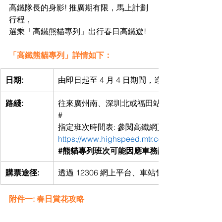
高鐵隊長的身影! 推廣期有限，馬上計劃
行程，
選乘「高鐵熊貓專列」出行春日高鐵遊!
「高鐵熊貓專列」詳情如下：
日期:
由即日起至 4 月 4 日期間，逢星期六、日
路綫:
往來廣州南、深圳北或福田站的港鐵動感號指
#
指定班次時間表: 參閱高鐵網頁:
https://www.highspeed.mtr.com.hk/tc/latest-
#熊貓專列班次可能因應車務調動而有所調整
購票途徑:
透過 12306 網上平台、車站售票機、車站票
附件一: 春日賞花攻略