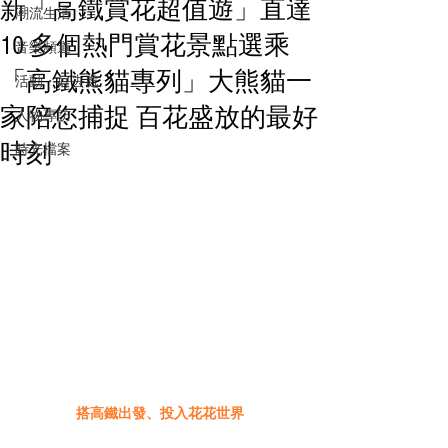
新「高鐵賞花超值遊」直達
潮流生活
10 多個熱門賞花景點選乘
音樂頻道
「高鐵熊貓專列」大熊貓一
活動・好去處
家陪您捕捉 百花盛放的最好
人物專訪
時刻
時光檔案
搭高鐵出發、投入花花世界