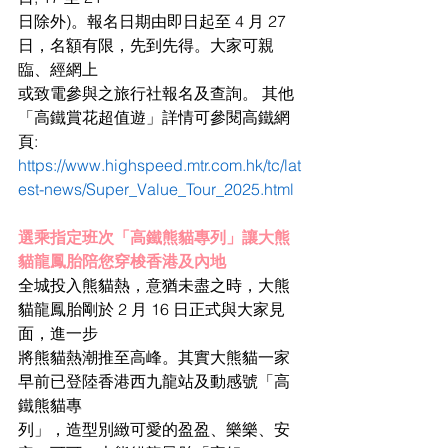
日除外)。報名日期由即日起至 4 月 27 
日，名額有限，先到先得。大家可親
臨、經網上
或致電參與之旅行社報名及查詢。 其他
「高鐵賞花超值遊」詳情可參閱高鐵網
頁:
https://www.highspeed.mtr.com.hk/tc/lat
est-news/Super_Value_Tour_2025.html
選乘指定班次「高鐵熊貓專列」讓大熊
貓龍鳳胎陪您穿梭香港及內地
全城投入熊貓熱，意猶未盡之時，大熊
貓龍鳳胎剛於 2 月 16 日正式與大家見
面，進一步
將熊貓熱潮推至高峰。其實大熊貓一家
早前已登陸香港西九龍站及動感號「高
鐵熊貓專
列」，造型別緻可愛的盈盈、樂樂、安