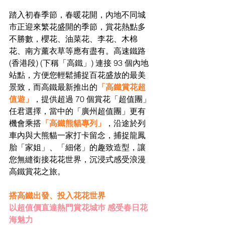
踏入初春季節，春暖花開，內地不同城
市正迎來繁花盛開的季節，賞花熱點多
不勝數，櫻花、油菜花、李花、木棉
花、南方薰衣草等應有盡有。高速鐵路
(香港段) (下稱「高鐵」) 連接 93 個內地
站點，方便您輕鬆捕捉百花盛放的最美
景致，而高鐵最新推出的
「高鐵賞花超
值遊」
，提供超過 70 個賞花「超值團」
任君選擇，當中的「廣州超值團」更有
機會乘搭
「高鐵熊貓專列」
，沿途於列
車內與大熊貓一家打卡留念，捕捉龍鳳
胎「家姐」、「細佬」的趣致造型，讓
您無縫銜接花花世界，沉浸式感受浪漫
高鐵賞花之旅。
搭高鐵出發、投入花花世界
以超值價直達熱門賞花城巿 感受春日花
海魅力