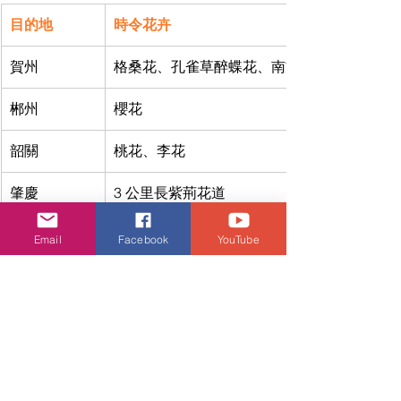
目的地
時令花卉
賀州
格桑花、孔雀草醉蝶花、南方薰衣草、金鱼草
郴州
櫻花
韶關
桃花、李花
肇慶
3 公里長紫荊花道
廣州
木棉花、黃花風鈴木
Email
Facebook
YouTube
湛江
鳳凰花
武漢
櫻花、山茶花
長沙南
油菜花