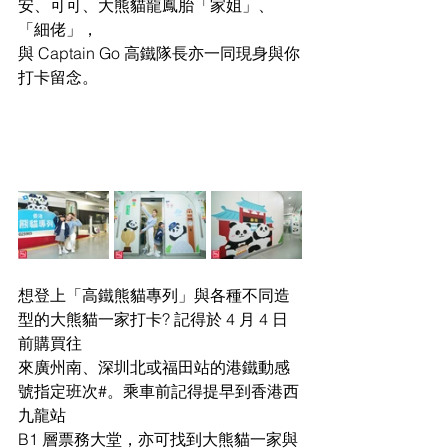
安、可可、大熊貓龍鳳胎「家姐」、
「細佬」，
與 Captain Go 高鐵隊長亦一同現身與你
打卡留念。
想登上「高鐵熊貓專列」與各種不同造
型的大熊貓一家打卡? 記得於 4 月 4 日
前購買往
來廣州南、深圳北或福田站的港鐵動感
號指定班次#。乘車前記得提早到香港西
九龍站
B1 層票務大堂，亦可找到大熊貓一家與