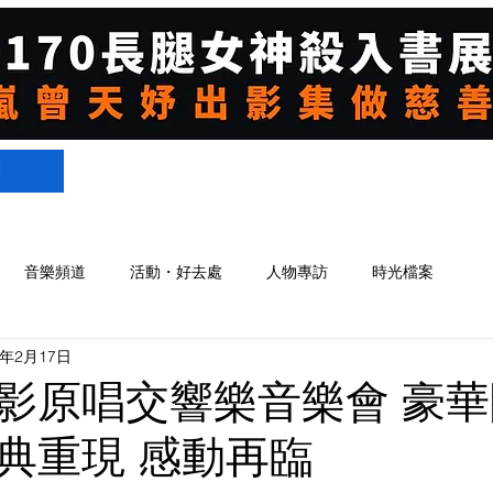
們
音樂頻道
活動・好去處
人物專訪
時光檔案
5年2月17日
影原唱交響樂音樂會 豪
典重現 感動再臨