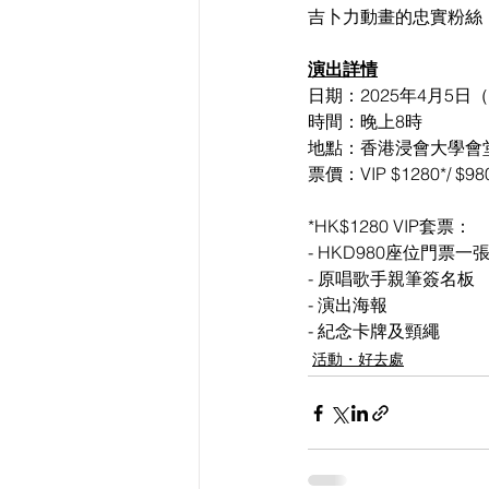
吉卜力動畫的忠實粉絲
演出詳情
日期：2025年4月5日
時間：晚上8時
地點：香港浸會大學會堂 A
票價：VIP $1280*/ $980
*HK$1280 VIP套票：
- HKD980座位門票一
- 原唱歌手親筆簽名板
- 演出海報
- 紀念卡牌及頸繩
活動・好去處