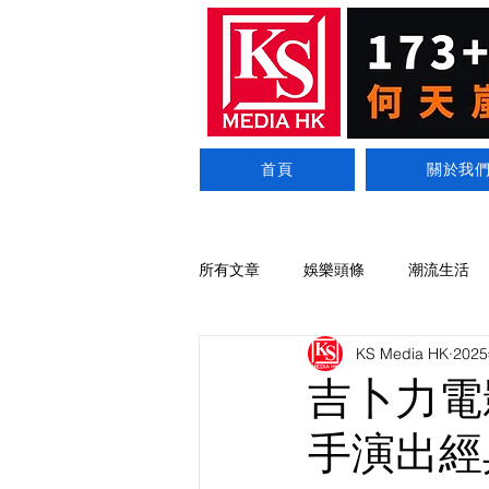
首頁
關於我
所有文章
娛樂頭條
潮流生活
KS Media HK
202
吉卜力電
手演出經