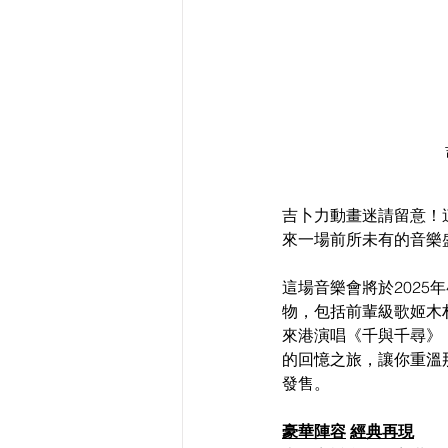
吉卜力動畫迷請留意！這個春天
來一場前所未有的音樂
這場音樂會將於2025
物，包括前輩級歌姬木村
來港演唱《千與千尋》
的回憶之旅，讓你重溫那些
發售。
豪華陣容
經典再現