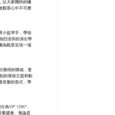
，以大家獨特的嗓
數觀眾心中不可磨
席小提琴手，帶領
熱烈澎湃的演出帶
團為觀眾呈現一場
次難得的聯成，更
深刻的環保主題和動
過音樂的形式，帶
為VIP 1280*、
的音樂盛會。無論是