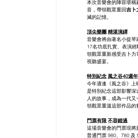
本次音樂會的陣容堪稱
音，帶領觀眾重回
吉卜
滅的記憶。
頂尖樂團
精湛演繹
音樂會將由著名小提琴
17名功底扎實、表演
領觀眾重新感受吉卜力
視聽盛宴。
特別紀念
風之谷40週年
今年適逢《風之谷》上
是特別紀念這部影響深
人的故事，成為一代又
領觀眾重溫這部作品的
門票有限
不容錯過
這場音樂會的門票現將於 2
普通門票 980、78