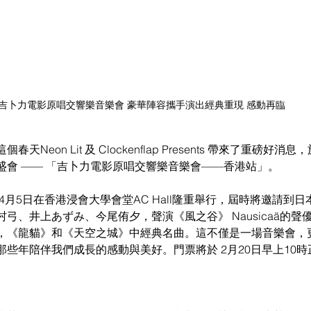
吉卜力電影原唱交響樂音樂會 豪華陣容攜手演出經典重現 感動再臨
Neon Lit 及 Clockenflap Presents 帶來了重磅好消
盛會 —— 「吉卜力電影原唱交響樂音樂會——香港站」。
年4月5日在香港浸會大學會堂AC Hall隆重舉行，屆時將邀請到
弓、井上あずみ、今尾侑夕，聲演《風之谷》 Nausicaä的聲
，《龍貓》和《天空之城》中經典名曲。這不僅是一場音樂會，
年陪伴我們成長的感動與美好。門票將於 2月20日早上10時正 Tic