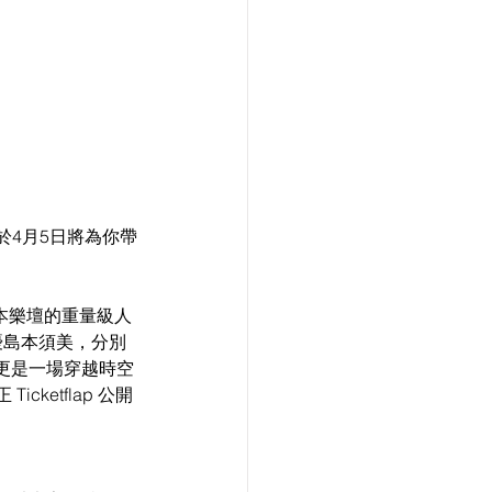
息，於4月5日將為你帶
日本樂壇的重量級人
優島本須美，分別
更是一場穿越時空
ketflap 公開