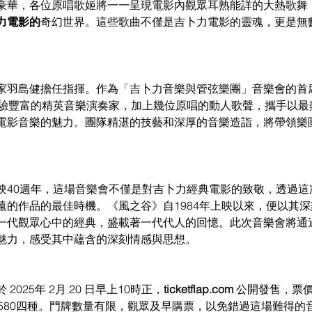
豪華，各位原唱歌姬將一一呈現電影內觀眾耳熟能詳的大熱歌舞
力電影的
奇幻世界。這些歌曲不僅是吉卜力電影的靈魂，更是無
家羽島健擔任指揮。作為「吉卜力音樂與管弦樂團」音樂會的首
經驗豐富的精英音樂演奏家，加上幾位原唱的動人歌聲，攜手以最
電影音樂的魅力。團隊精湛的技藝和深厚的音樂造詣，將帶領樂
映40週年，這場音樂會不僅是對吉卜力經典電影的致敬，透過這
遠的作品的最佳時機。《風之谷》自1984年上映以來，便以其
一代觀眾心中的經典，盛載著一代代人的回憶。此次音樂會將通
魅力，感受其中蘊含的深刻情感與思想。
025年 2月 20 日早上10時正，
ticketflap.com
 公開發售，票價分
0 及 580四種。門牌數量有限，觀眾及早購票，以免錯過這場難得