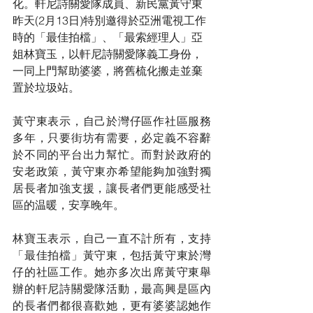
化。軒尼詩關愛隊成員、新民黨黃守東
昨天(2月13日)特別邀得於亞洲電視工作
時的「最佳拍檔」、「最索經理人」亞
姐林寶玉，以軒尼詩關愛隊義工身份，
一同上門幫助婆婆，將舊梳化搬走並棄
置於垃圾站。
黃守東表示，自己於灣仔區作社區服務
多年，只要街坊有需要，必定義不容辭
於不同的平台出力幫忙。而對於政府的
安老政策，黃守東亦希望能夠加強對獨
居長者加強支援，讓長者們更能感受社
區的温暖，安享晚年。
林寶玉表示，自己一直不計所有，支持
「最佳拍檔」黃守東，包括黃守東於灣
仔的社區工作。她亦多次出席黃守東舉
辦的軒尼詩關愛隊活動，最高興是區內
的長者們都很喜歡她，更有婆婆認她作