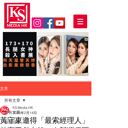
文章
所有文章
KS Media HK
所有文章
2025年2月14日
黃守東邀得「最索經理人」
娛樂頭條