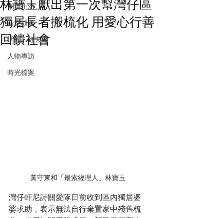
林寶玉獻出第一次幫灣仔區
潮流生活
獨居長者搬梳化 用愛心行善
音樂頻道
回饋社會
活動・好去處
人物專訪
時光檔案
黃守東和「最索經理人」林寶玉
灣仔軒尼詩關愛隊日前收到區內獨居婆
婆求助，表示無法自行棄置家中殘舊梳