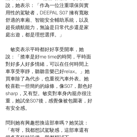
說，她表示：「作為一位注重環保與實
用性的駕駛者，DEEPAL S07 擁有寬敞
舒適的車廂、智能安全輔助系統，以及
超長續航能力，無論是日常代步還是家
庭出遊，都是理想選擇。」
    敏奕表示平時都好好享受開車，她
說：「揸車是好me time的時間，平時面
對好多人好多情緒，可以在任何時間上
車享受寧靜，聽聽音樂已好relax。」她
買車除了為代步，也重視汽車外表。她
較喜歡一些簡約的線條，像S07，顏色好
sharp，又有型。敏奕對車身內籠亦很注
重，她試坐S07後，感覺像被包圍著，好
有安全感。
問到她有興趣想換這部車嗎？她笑說：
「有呀，我都想試駕駛感，這部車還有