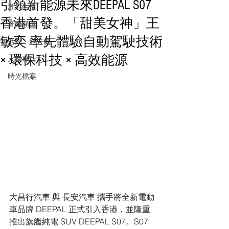
引領新能源未來DEEPAL S07
潮流生活
香港首發。「甜美女神」王
音樂頻道
敏奕 率先體驗自動駕駛技術
活動・好去處
× 環保科技 × 高效能源
人物專訪
時光檔案
大昌行汽車 與 長安汽車 攜手將全新電動
車品牌 DEEPAL 正式引入香港，並隆重
推出旗艦純電 SUV DEEPAL S07。S07 