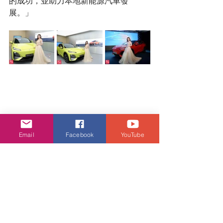
的成功，並助力本地新能源汽車發
展。」
Email
Facebook
YouTube
DEEPAL 香港市場布局
DEEPAL S07 現已發放預售，標準續航
版一換一意向價為 HK$248,880，長續
航版一換一意向價為 HK$266,880*，現
享限時早鳥優惠高達 HK$16,000^，預
計 2025 年第二季進行首批交付，並將陸