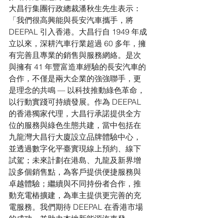
大昌行集團行政總裁潘秋生先生表示：
「我們很高興能與長安汽車攜手，將 
DEEPAL 引入香港。大昌行自 1949 年成
立以來，深耕汽車行業超過 60 多年，擁
有完善且專業的銷售與服務網絡。是次
與擁有 41 年豐富造車經驗的長安汽車的
合作，不僅是兩大企業的強強聯手，更
是理念的共鳴 — 以科技推動綠色革命，
以行動實踐可持續發展。作為 DEEPAL 
的香港獨家代理，大昌行承諾提供全方
位的服務與綠色生態共建，當中包括在
九龍灣大昌行大廈設立品牌體驗中心，
並透過數字化平臺實現線上預約、線下
試駕；未來計劃在港島、九龍及新界增
設多個銷售點，為客戶提供便捷服務與
卓越體驗；繼續與不同持份者合作，推
動充電樁擴建，為車主提供更完善的充
電服務。我們期待 DEEPAL 在香港市場