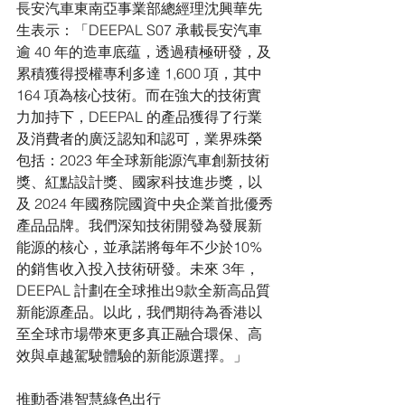
長安汽車東南亞事業部總經理沈興華先
生表示：「DEEPAL S07 承載長安汽車
逾 40 年的造車底蕴，透過積極研發，及
累積獲得授權專利多達 1,600 項，其中
164 項為核心技術。而在強大的技術實
力加持下，DEEPAL 的產品獲得了行業
及消費者的廣泛認知和認可，業界殊榮
包括：2023 年全球新能源汽車創新技術
獎、紅點設計獎、國家科技進步獎，以
及 2024 年國務院國資中央企業首批優秀
產品品牌。我們深知技術開發為發展新
能源的核心，並承諾將每年不少於10% 
的銷售收入投入技術研發。未來 3年，
DEEPAL 計劃在全球推出9款全新高品質
新能源產品。以此，我們期待為香港以
至全球市場帶來更多真正融合環保、高
效與卓越駕駛體驗的新能源選擇。」
推動香港智慧綠色出行