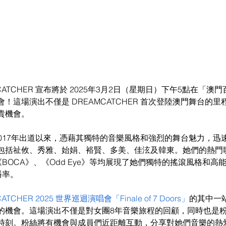
CATCHER 宣布將於 2025年3月2日（星期日）下午5點在「澳門
！這場演出不僅是 DREAMCATCHER 首次登陸澳門舞台的
貴機會。
R 自2017年出道以來，憑藉其獨特的音樂風格和強烈的舞台魅力，
包括祉攸、秀雅、始娟、裕賢、多美、佳泫及韓東。她們的熱門歌曲
、《BOCA》、《Odd Eye》等均展現了她們獨特的搖滾風格和
播率。
ATCHER 2025 世界巡迴演唱會「Finale of 7 Doors」
的其中一
的機會。這場演出不僅是對女團8年音樂旅程的回顧，同時也是
時刻。粉絲將有機會與成員們近距離互動，分享對她們音樂的熱