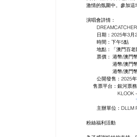
激情的氛圍中。參加這
演唱會詳情：
●      
DREAMCATCHER
●      
日期：2025年3
●      
時間：下午5點
●      
地點：「澳門百老匯
●      
票價： 港幣/澳門幣 
○      
             港幣/澳門
○      
             港幣/澳門
●      
公開發售：2025年
●   
售票平台：銀河票務 -
●      
                 KLOOK -
●                                     
●      
主辦單位：DLLM PR
粉絲福利活動