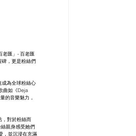
百老匯」- 百老匯
里程碑，更是粉絲們
迅速成為全球粉絲心
如《Deja 
高能量的音樂魅力，
站，對於粉絲而
粉絲親身感受她們
愛，並沉浸在充滿