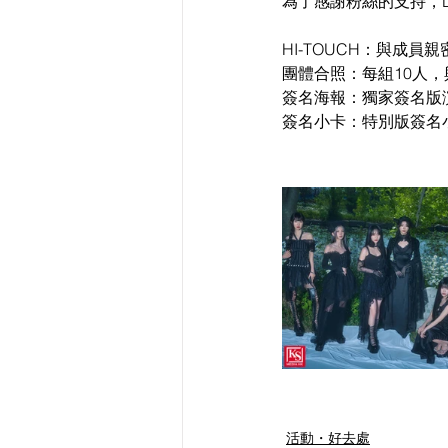
為了感謝粉絲的支持，D
HI-TOUCH：與成員
團體合照：每組10人，與
簽名海報：獨家簽名版
簽名小卡：特別版簽名
活動・好去處