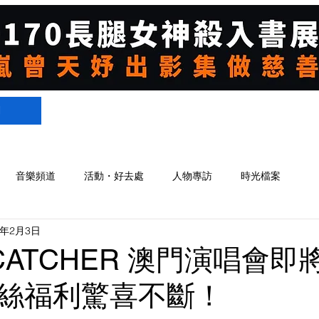
們
音樂頻道
活動・好去處
人物專訪
時光檔案
5年2月3日
CATCHER 澳門演唱會即
絲福利驚喜不斷！