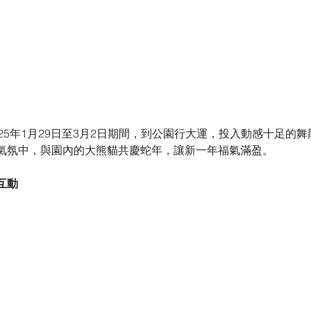
25年1月29日至3月2日期間，到公園行大運，投入動感十足的
氣氛中，與園內的大熊貓共慶蛇年，讓新一年福氣滿盈。
互動