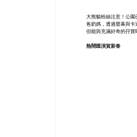
大熊貓粉絲注意！公園
爸奶媽，透過螢幕與卡
但能與充滿好奇的孖寶
熱鬧匯演賀新春