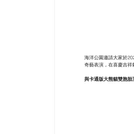
海洋公園邀請大家於20
奇藝表演，在喜慶吉祥
與卡通版大熊貓雙胞胎