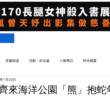
們
音樂頻道
活動・好去處
人物專訪
時光檔案
5年1月29日
齊來海洋公園「熊」抱蛇