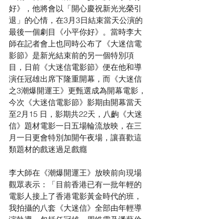
好》，他將會以「開心慶祝新光光榮引
退」的心情，在3月3日結束當天公演的
最後一個劇目《小平你好》。當時李大
師在記者會上也同時公布了《大迷信電
影節》是新光結束前的另一個特別項
目，日前《大迷信電影節》便在他和導
演任冠雄出席下隆重開幕，而《大迷信
之3潮爆開運王》更甄選成為開幕電影，
今次《大迷信電影節》影期由開幕當天
至2月15 日，影期共22天，八齣《大迷
信》題材電影一日五場輪流放映，
在三
月一日更會特別加開午夜場，
讓喜歡這
類題材的戲迷過足戲癮
李大師在《潮爆開運王》放映前向現場
觀眾表示：「目前香港已有一批年輕的
電影人接上了香港電影黃金時代的班，
我拍攝的八套《大迷信》全部由年輕導