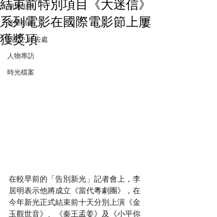
結束前特別項目《大迷信》
潮流生活
系列電影在國際電影節上屢
音樂頻道
獲獎項
活動・好去處
人物專訪
時光檔案
在較早前的「告別新光」記者會上，李
居明表示他將成立《當代粵劇團》，在
今年新光正式結束前十天分別上演《金
玉觀世音》、《秦王孟姜》及《小平你