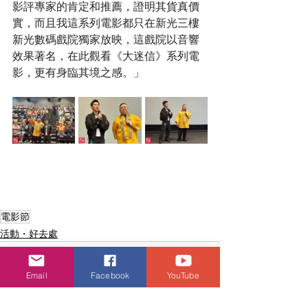
影評專家的肯定和推薦，證明其貨真價
實，而且我這系列電影都只在新光三樓
新光數碼戲院獨家放映，這戲院以音響
效果著名，在此觀看《大迷信》系列電
影，更有身臨其境之感。」
電影節
活動・好去處
Email
Facebook
YouTube