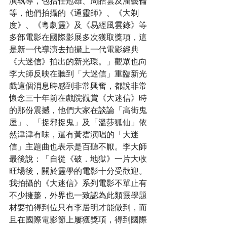
演執導，包括任冠雄、周皓雲及潘藝倫
等，他們拍攝的《通靈師》、《大剃
度》、《粵劇靈》及《易經風雲錄》等
多部電影在國際影展多次獲取獎項，這
是新一代導演去拍攝上一代電影經典
《大迷信》拍出的新光環。」觀眾也向
李大師反映在聽到「大迷信」重臨新光
戲這個消息時感到非常興奮，都說非常
懷念三十年前在戲院觀賞《大迷信》時
的那份震撼，他們大家在談論「高街鬼
屋」、「捉邪捉鬼」及「溫莎狐仙」依
然津津有味，還有黃霑演唱的「大迷
信」主題曲也表示是百聽不厭。李大師
最後說：「自從《破．地獄》一片大收
旺場後，關於靈學的電影十分受歡迎。
我拍攝的《大迷信》系列電影不單止有
不少擁躉，外界也一致認為此類靈學題
材要拍得到位只有李居明才能做到，而
且在國際電影節上屢獲獎項，得到國際