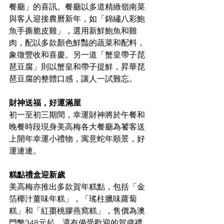
餐廳」的喜訊。餐廳以多道精緻嶺南菜
與客人迎接農曆新年，如「錦繡八彩鮑
魚手撕脆皮雞」，選用新鮮鮑魚和雞
肉，配以多款顏色鮮豔的蔬菜和配料，
象徵豐收和喜慶。另一道「蟹皇帶子琵
琶豆腐」則以蟹皇和帶子提鮮，昇華琵
琶豆腐的整體口感，讓人一試難忘。
財神送福，好運滿屋
初一至初三期間，幸運財神將於午餐和
晚餐時段現身美高梅各大餐廳為饕客送
上開年幸運小禮物，寓意蛇年順景，好
運連連。
糕點禮盒迎新歲
美高梅亦推出多款賀年糕點，包括「金
箔椰汁薑味年糕」，「瑤柱臘味蘿蔔
糕」和「紅棗桃膠燕窩糕」，售價為澳
門幣348元起。還有備受歡迎的賀歲禮