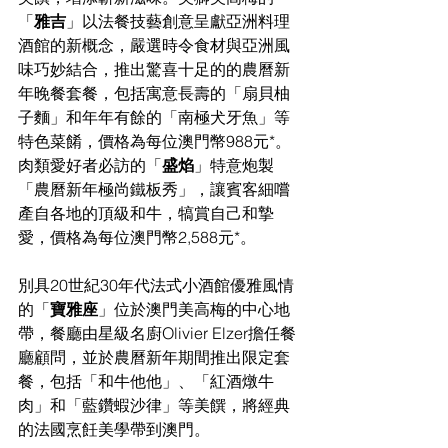
「
雅吉
」以法餐技藝創意呈獻亞洲料理
酒館的新概念，嚴選時令食材與亞洲風
味巧妙結合，推出驚喜十足的的農曆新
年晚餐套餐，包括寓意長壽的「扇貝柚
子麵」和年年有餘的「南極犬牙魚」等
特色菜餚，價格為每位澳門幣988元*。
肉類愛好者必訪的「
盛焰
」特意炮製
「農曆新年極尚鐵板秀」，讓賓客細嚐
產自各地的頂級和牛，犒賞自己和摯
愛，價格為每位澳門幣2,588元*。
別具20世紀30年代法式小酒館優雅風情
的「
寶雅座
」位於澳門美高梅的中心地
帶，餐廳由星級名廚Olivier Elzer擔任餐
廳顧問，並於農曆新年期間推出限定套
餐，包括「和牛他他」、「紅酒燉牛
肉」和「藍鑽蝦沙律」等美饌，將經典
的法國烹飪美學帶到澳門。