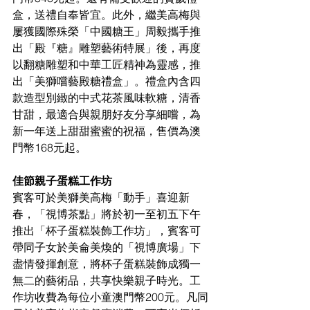
盒，送禮自奉皆宜。此外，繼美高梅與
屢獲國際殊榮「中國糖王」周毅攜手推
出「殿『糖』雕塑藝術特展」後，再度
以翻糖雕塑和中華工匠精神為靈感，推
出「美獅嚐藝殿糖禮盒」。禮盒內含四
款造型別緻的中式花茶風味軟糖，清香
甘甜，最適合與親朋好友分享細嚐，為
新一年送上甜甜蜜蜜的祝福，售價為澳
門幣168元起。
佳節親子蛋糕工作坊
賓客可於美獅美高梅「動手」喜迎新
春，「視博茶點」將於初一至初五下午
推出「杯子蛋糕裝飾工作坊」，賓客可
帶同子女於美侖美煥的「視博廣場」下
盡情發揮創意，將杯子蛋糕裝飾成獨一
無二的藝術品，共享快樂親子時光。工
作坊收費為每位小童澳門幣200元。凡同