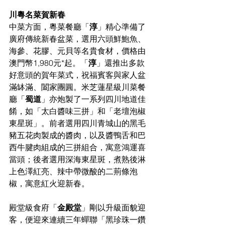
川粵名菜賀新春
中菜方面，粵菜餐廳「
淳
」精心準備了
廣府傳統新春盆菜，選用六頭鮮鮑魚、
海參、花膠、元貝等名貴食材，價格由
澳門幣1,980元*起。「
淳
」還推出多款
好意頭的賀年菜式，祝福賓客與家人盆
滿缽滿、闔家團圓。米芝蓮星級川菜餐
廳「
蜀道
」亦炮製了一系列四川地道佳
餚，如「太白醬味三拼」和「老壇泡椒
東星斑」。前者選用四川青城山的黑毛
豬五花肉製成的醬肉，以及醬鴨舌和巴
西牛腱肉組成的三拼組合，寓意鴻運喜
當頭；後者選用深海東星斑，煮熟後淋
上色澤紅亮、辣中帶微酸的二荊條泡
椒，寓意紅火迎新春。
殿堂級食府「
金殿堂
」剛以升級面貌迎
客，便迎來連續三年蟬聯「黑珍珠一鑽