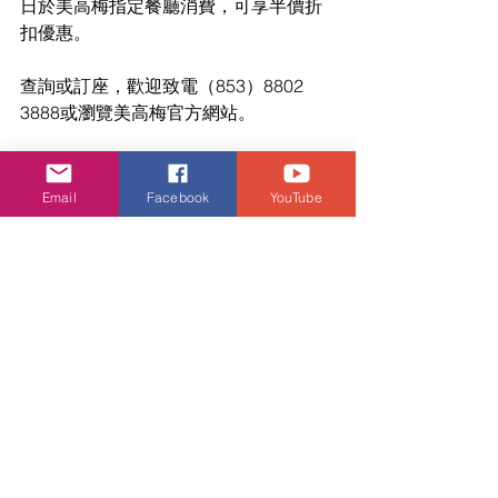
日於美高梅指定餐廳消費，可享半價折
扣優惠。
查詢或訂座，歡迎致電（853）8802 
3888或瀏覽美高梅官方網站。
*所有價錢以澳門幣計算及另加10%服務
費
Email
Facebook
YouTube
潮流生活