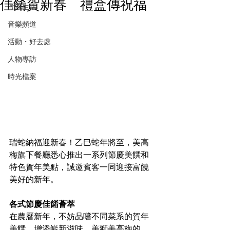
佳餚賀新春 禮盒傳祝福
潮流生活
音樂頻道
活動・好去處
人物專訪
時光檔案
瑞蛇納福迎新春！乙巳蛇年將至，美高
梅旗下餐廳悉心推出一系列節慶美饌和
特色賀年美點，誠邀賓客一同迎接富饒
美好的新年。
各式節慶佳餚薈萃
在農曆新年，不妨品嚐不同菜系的賀年
美饌，增添嶄新滋味。美獅美高梅的