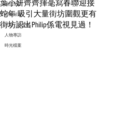
葉小妍齊齊揮毫寫春聯迎接
潮流生活
蛇年 吸引大量街坊圍觀更有
音樂頻道
街坊認出Philip係電視見過！
活動・好去處
人物專訪
時光檔案