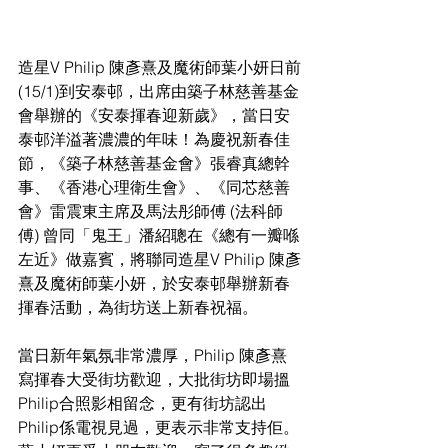
造星V Philip 陳彥熹及魔術師葉小妍日前
(15/1)到安泰邨，出席由築子林慈善基金
會舉辦的《安泰揮春迎新歲》，當日安
泰邨洋溢著濃濃的年味！為慶祝新春佳
節，《築子林慈善基金會》張睿真總幹
事、《香港心理衛生會》、《同芯慈善
會》雷震東主席及馬法彤師傅 (法科師
傅) 曾同「鬼王」潘紹聰在《總有一瓣喺
左近》做嘉賓，將聯同造星V Philip 陳彥
熹及魔術師葉小妍，於安泰邨舉辦新春
揮春活動，為街坊送上新春祝福。
當日新年氣氛非常濃厚，Philip 陳彥熹
寫揮春大受街坊歡迎，大批街坊即場搵
Philip合照影相留念，更有街坊認出
Philip係電視見過，更表示非常支持佢。