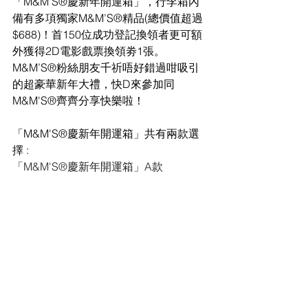
「M&M'S®慶新年開運箱」，行李箱內
備有多項獨家M&M’S®精品(總價值超過
$688)！首150位成功登記換領者更可額
外獲得2D電影戲票換領劵1張。
M&M’S®粉絲朋友千祈唔好錯過咁吸引
的超豪華新年大禮，快D來參加同
M&M'S®齊齊分享快樂啦！
「M&M'S®慶新年開運箱」共有兩款選
擇 :
「M&M'S®慶新年開運箱」A款