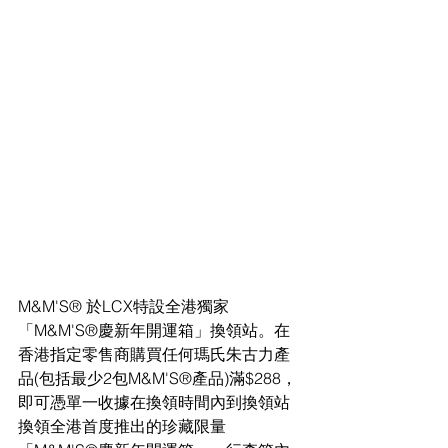
M&M'S® 於LCX特設全港獨家
「M&M'S®慶新年開運箱」換領站。在
香港指定零售商購買任何瑪氏朱古力產
品(包括最少2包M&M'S®產品)滿$288，
即可憑單一收據在換領時間內到換領站
換領全港首度推出的珍藏限量