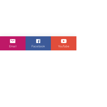
Email
Facebook
YouTube
為了將M&M'S®的新年喜悅分享至全
港，M&M'S®特別安排於2025年1月17
日至19日一連3日於港九不同地點舉行
M&M'S®樂無限慶新年賀年活動。一眾
M&M'S®大使更會大派超過10,000套(一
套5個) M&M'S®阿紅阿紫珍藏版新年利
是封，絕對不能錯過!
M&M'S®樂無限慶新年賀年巡遊活動出