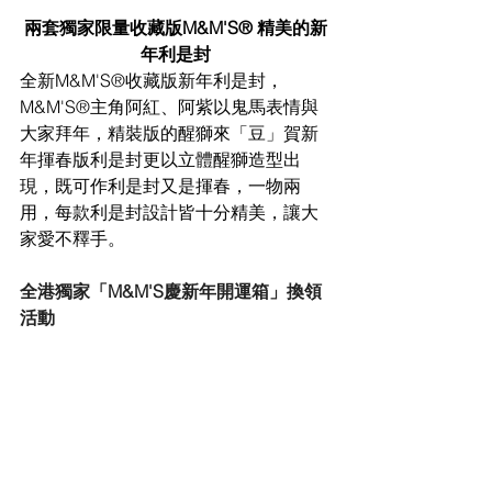
兩套獨家限量收藏版M&M'S® 精美的新
年利是封
全新M&M'S®收藏版新年利是封，
M&M'S®主角阿紅、阿紫以鬼馬表情與
大家拜年，精裝版的醒獅來「豆」賀新
年揮春版利是封更以立體醒獅造型出
現，既可作利是封又是揮春，一物兩
用，每款利是封設計皆十分精美，讓大
家愛不釋手。
全港獨家「M&M'S慶新年開運箱」換領
活動