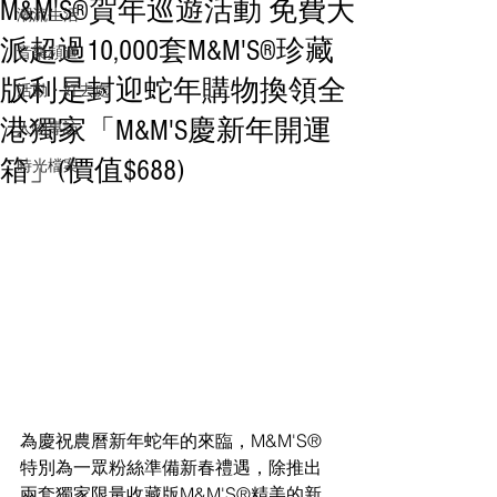
M&M'S®賀年巡遊活動 免費大
潮流生活
派超過10,000套M&M'S®珍藏
音樂頻道
版利是封迎蛇年購物換領全
活動・好去處
港獨家「M&M'S慶新年開運
人物專訪
箱」(價值$688)
時光檔案
為慶祝農曆新年蛇年的來臨，M&M'S®
特別為一眾粉絲準備新春禮遇，除推出
兩套獨家限量收藏版M&M'S®精美的新