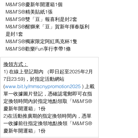
M&M'S®慶新年開運箱1個
M&M'S®精美貼紙1張
M&M'S®雙「豆」報喜利是封2套
M&M'S®醒獅來「豆」賀新年揮春版利
是封1套
M&M'S®獨家限定阿紅馬克杯1隻
M&M'S®歡樂Fun享行李帶1條
換領方式：
1) 在線上登記期內 （即日起至2025年2月
7日23:59)，於指定活動網站 
(
www.bit.ly/mmscnypromotion2025
 ) 上載
單一收據圖片登記，憑確認電郵即可在指
定換領時間內於指定地點領取「M&M'S®
慶新年開運箱」1份
2)在活動推廣期的指定換領時間內，憑單
一收據前往指定換領地點換領「M&M'S®
慶新年開運箱」1份