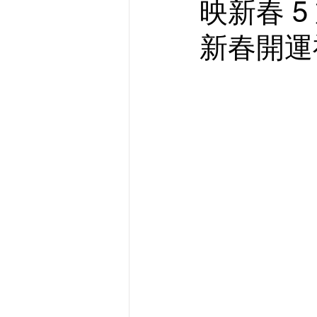
映新春 5
新春開運福