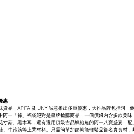
優惠
貨品，APITA 及 UNY 誠意推出多重優惠，大推品牌包括阿
中阿一「祿」福袋絕對是皇牌搶購商品，一個價錢內含多款美味
花寸菇、黑木耳，還有選用頂級吉品鮮鮑魚的阿一八寶盛宴，配
菇、牛蹄筋等上乘材料。只需簡單加熱就能輕鬆品嘗名貴食材，