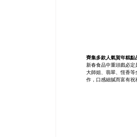
齊集多款人氣賀年糕點
新春食品中重頭戲必定是
大師姐、翡翠、恆香等
作，口感細膩而富有祝