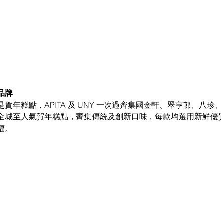
品牌
賀年糕點，APITA 及 UNY 一次過齊集國金軒、翠亨邨、八
全城至人氣賀年糕點，齊集傳統及創新口味，每款均選用新鮮優
福。