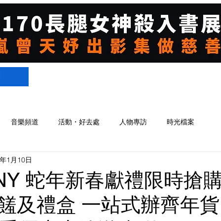
們
音樂頻道
活動・好去處
人物專訪
時光檔案
5年1月10日
 UNY 蛇年新春獻禮限時搶
饈及禮盒 一站式辦齊年