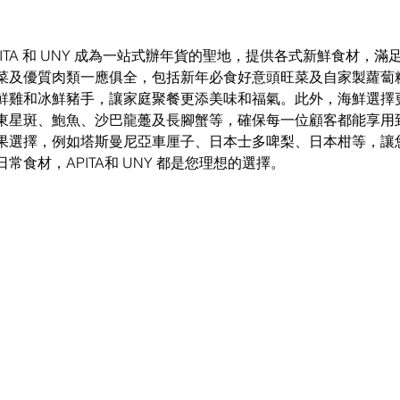
ITA 和 UNY 成為一站式辦年貨的聖地，提供各式新鮮食材，
菜及優質肉類一應俱全，包括新年必食好意頭旺菜及自家製蘿蔔
鮮雞和冰鮮豬手，讓家庭聚餐更添美味和福氣。此外，海鮮選擇
東星斑、鮑魚、沙巴龍躉及長腳蟹等，確保每一位顧客都能享用
果選擇，例如塔斯曼尼亞車厘子、日本士多啤梨、日本柑等，讓
常食材，APITA和 UNY 都是您理想的選擇。