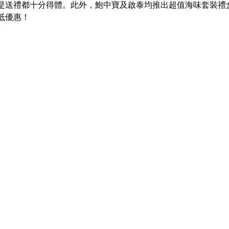
是送禮都十分得體。此外，鮑中寶及啟泰均推出超值海味套裝禮
抵優惠！