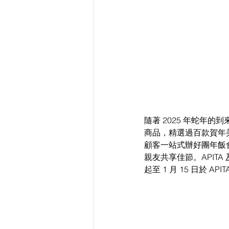
隨著 2025 年蛇年的
商品，精選過百款賀年
顧客一站式辦好團年飯
親友共享佳節。APITA
起至 1 月 15 日於 A