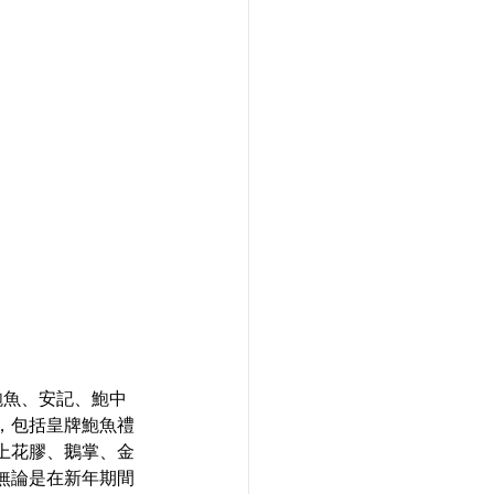
一鮑魚、安記、鮑中
，包括皇牌鮑魚禮
上花膠、鵝掌、金
無論是在新年期間