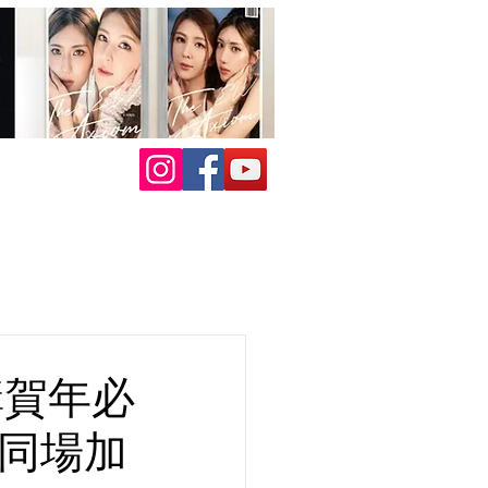
購賀年必
貨同場加