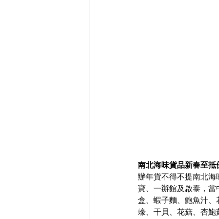
南北海味貨品新春至抵
辦年貨不得不提南北海味
寶、一辦館及啟泰，當
盒、蝦子麵、鮑魚汁、
蠔、干貝、花菇、杏鮑