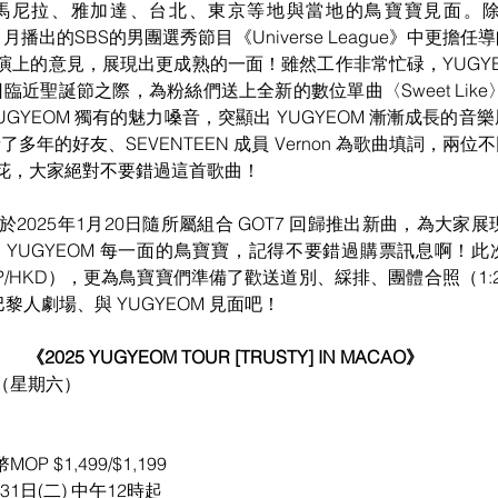
馬尼拉、雅加達、台北、東京等地與當地的鳥寶寶見面。
年11月播出的SBS的男團選秀節目《Universe League》中更
演上的意見，展現出更成熟的一面！雖然工作非常忙碌，YUGY
8日臨近聖誕節之際，為粉絲們送上全新的數位單曲〈Sweet Like〉
UGYEOM 獨有的魅力嗓音，突顯出 YUGYEOM 漸漸成長的
請了多年的好友、SEVENTEEN 成員 Vernon 為歌曲填詞，兩
花，大家絕對不要錯過這首歌曲！
將於2025年1月20日隨所屬組合 GOT7 回歸推出新曲，為大家展現
 YUGYEOM 每一面的鳥寶寶，記得不要錯過購票訊息啊！此
99（MOP/HKD），更為鳥寶寶們準備了歡送道別、綵排、團體合照（1
黎人劇場、與 YUGYEOM 見面吧！
《2025 YUGYEOM TOUR [TRUSTY] IN MACAO》
日（星期六）
P $1,499/$1,199
31日(二) 中午12時起