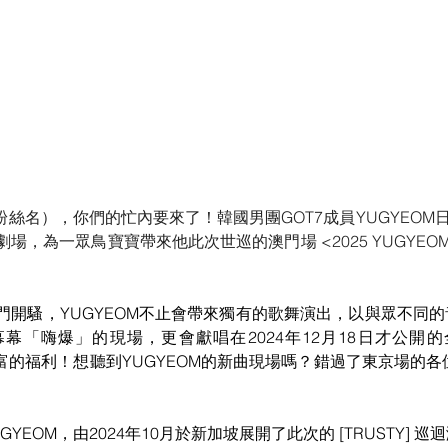
粉絲名），你們的忙內要來了！韓國男團GOT7成員YUGYEOM日
為一眾鳥寶寶帶來他此次世巡的澳門場 <2025 YUGYEOM TOU
門開騷，YUGYEOM不止會帶來獨有的歌舞演出，以與眾不同
「嗨爆」的現場，更會獻唱在2024年12月18日才公開的全新
豐富的福利！想聽到YUGYEOM的新曲現場嗎？錯過了東京場的各位
YEOM，由2024年10月於新加坡展開了此次的 [TRUSTY] 