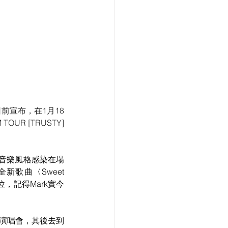
前宣布，在1月18
R [TRUSTY] 
的音樂風格感染在場
歌曲〈Sweet 
，記得Mark實今
巡迴演唱會，其後去到