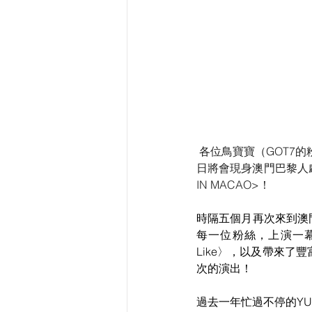
各位鳥寶寶（GOT7的
日將會現身澳門巴黎人劇場，
IN MACAO>！
時隔五個月再次來到澳
每一位粉絲，上演一幕幕
Like〉，以及帶來了
次的演出！
過去一年忙過不停的YUG