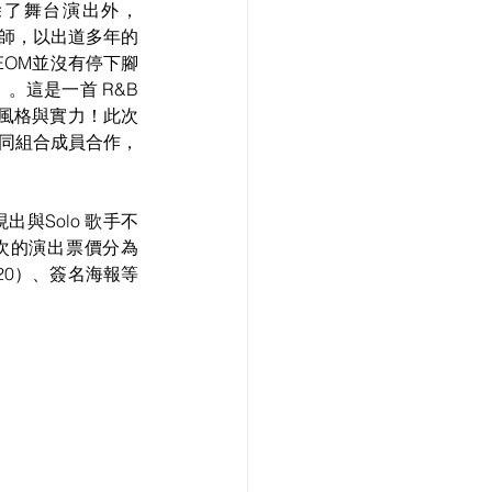
除了舞台演出外，
擔任導師，以出道多年的
EOM並沒有停下腳
。這是一首 R&B 
音樂風格與實力！此次
位不同組合成員合作，
出與Solo 歌手不
次的演出票價分為 
:20）、簽名海報等