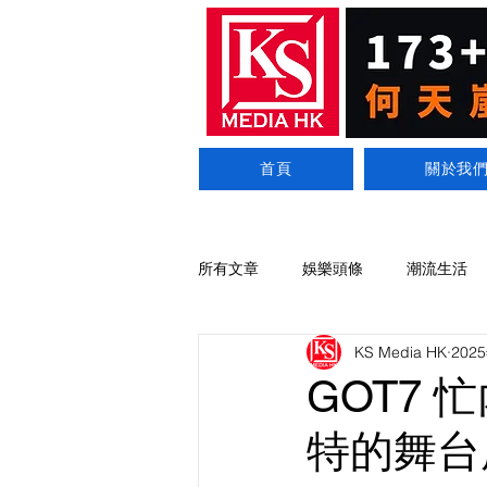
首頁
關於我
所有文章
娛樂頭條
潮流生活
KS Media HK
202
GOT7 
特的舞台