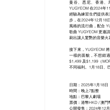
曼谷、悉尼、香港、
YUGYEOM 在2024
經驗為練習生們提供表
步，在2024年12月1
風格的流行曲，配合 Y
歌曲 YUGYEOM 更邀
刷出讓人驚艷的音樂火
接下來，YUGYEOM 
一樣的面貌，不想錯過
$1,499 及$1,1
不同福利。1月18日、巴
日期：2025年1月18
時間：晚上7點整
地點：巴黎人劇場
票價：港幣HKD / 澳門幣MO
公開發售：2024年12月