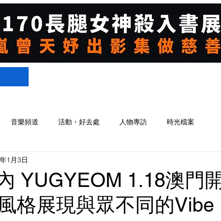
們
音樂頻道
活動・好去處
人物專訪
時光檔案
5年1月3日
忙內 YUGYEOM 1.18澳
風格展現與眾不同的Vibe