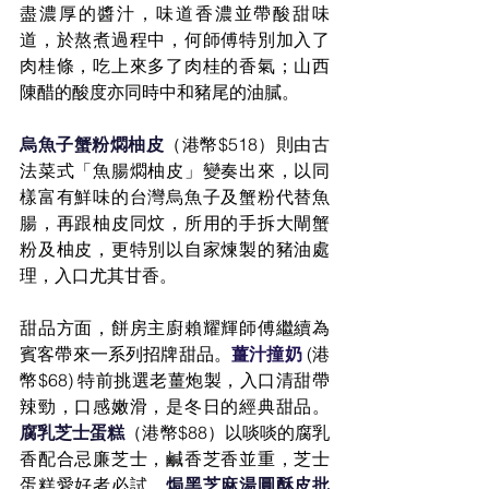
盡濃厚的醬汁，味道香濃並帶酸甜味
道，於熬煮過程中，何師傅特別加入了
肉桂條，吃上來多了肉桂的香氣；山西
陳醋的酸度亦同時中和豬尾的油膩。
烏魚子蟹粉燜柚皮
（港幣$518）則由古
法菜式「魚腸燜柚皮」變奏出來，以同
樣富有鮮味的台灣烏魚子及蟹粉代替魚
腸，再跟柚皮同炆，所用的手拆大閘蟹
粉及柚皮，更特別以自家煉製的豬油處
理，入口尤其甘香。
甜品方面，餅房主廚賴耀輝師傅繼續為
賓客帶來一系列招牌甜品。
薑汁撞奶
 (港
幣$68) 特前挑選老薑炮製，入口清甜帶
辣勁，口感嫩滑，是冬日的經典甜品。
腐乳芝士蛋糕
（港幣$88）以啖啖的腐乳
香配合忌廉芝士，鹹香芝香並重，芝士
蛋糕愛好者必試。
焗黑芝麻湯圓酥皮批