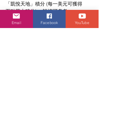
「凱悅天地」積分 (每一美元可獲得
五點基本積分) 。詳情可參考 
world.hyatt.com 或下載 World of Hyatt 
Email
Facebook
YouTube
應用
程式。
電話 +852 3723 1234
電郵 
hongkong.shatin@hyatt.com
網站 
HyattRegencyHongKongShaTin.com
Facebook 
facebook.com/HyattShaTin
Instagram 
instagram.com/hyattshatin
抖音 香港沙田凯悦酒店
微信 香港沙田凯悦酒店 HYATT 
REGENCY
微博 
weibo.com/hyattregencyshatin
小紅書 香港沙田凯悦酒店
潮流生活