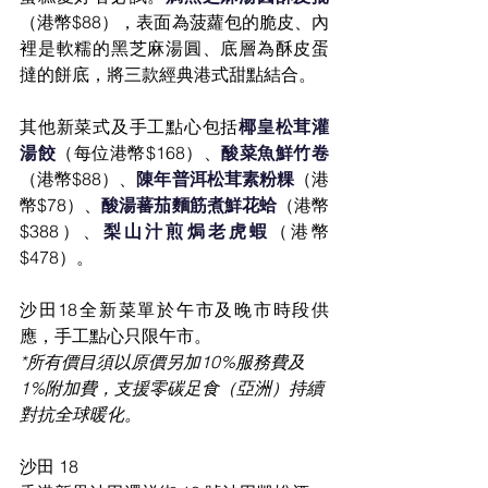
（港幣$88），表面為菠蘿包的脆皮、內
裡是軟糯的黑芝麻湯圓、底層為酥皮蛋
撻的餅底，將三款經典港式甜點結合。
其他新菜式及手工點心包括
椰皇松茸灌
湯餃
（每位港幣$168）、
酸菜魚鮮竹卷
（港幣$88）、
陳年普洱松茸素粉粿
（港
幣$78）、
酸湯蕃茄麵筋煮鮮花蛤
（港幣
$388）、
梨山汁煎焗老虎蝦
（港幣
$478）。
沙田18全新菜單於午市及晚市時段供
應，手工點心只限午市。
*所有價目須以原價另加10%服務費及
1%附加費，支援零碳足食（亞洲）持續
對抗全球暖化。
沙田 18