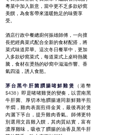
粵菜中加入新意，當中更不乏多款砂窩
美饌，為食客帶來溫暖飽足的味覺享
受。
酒店行政中餐總廚何振雄師傅，一向擅
長把經典菜式配合全新的食材配搭，將
菜式味道昇華。這次冬日餐單中，更加
入多款砂窩菜式，每道菜式上桌時熱騰
騰，食材在燙熱的砂窩中滋滋作響、香
氣四溢，誘人食慾。
茅台黑牛肝菌膶腸啫鮮雞煲
（港幣
$438）即是啫啫雞煲的變奏，以雲南黑
牛肝菌、厚切本地膶腸連同新鮮雞半煎
半燜，雞肉表面煎得金黃，最後再於煲
內灑下芧台，提升雞肉香氣。師傅更特
別選用文昌雞入饌，其肉質結實，富有
濃厚雞味，吸收了膶腸的油香及黑牛肝