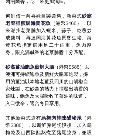
菌的菌香，吃上來更加滋味。
何師傅一向喜歡自製醬料，新菜式
砂窩
老菜脯煎焗海黃花魚
（港幣$468），以
來潮州老菜脯加入蝦米、蒜子、乾蔥炒
成醬料，再連同海黃花魚原煲生啫。海
黃花魚指定選用足二十両重，魚肉厚
身，跟充滿鹹香的老菜脯醬十分匹配。
砂窩薑油鮑魚煎焗大腸
（港幣$588）以
澳洲可持續鮑魚及新鮮大腸頭炮製，採
用的薑油以本地老薑及四川的山胡椒自
家煉製，在砂窩的熱力下揮發出清香的
薑味，鮑魚及大腸吸收了薑油的味道，
入口微辛，適合冬日享用。
其他新菜式還有
烏梅肉桂陳醋豬尾
（港
幣$388），以新鮮豬尾切段後，加入烏
梅乾及山西陳醋熬煮至豬尾腍身，並吸