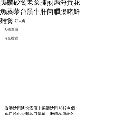
美饌砂窩老菜脯煎焗海黃花
潮流生活
魚及茅台黑牛肝菌膶腸啫鮮
音樂頻道
雞煲
活動・好去處
人物專訪
時光檔案
香港沙田凱悅酒店中菜廳沙田18於今個
冬日推出全新冬日菜單，繼續在傳統的