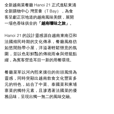
全新越南菜餐廳 Hanoi 21 正式進駐東涌
全新購物中心 灣景薈（T Bay），為食
客呈獻正宗地道的越南風味美饌，展開
一場色香味俱全的
「越南嚐味之旅」
。
Hanoi 21 的設計靈感源自越南東南亞和
法國殖民時期的文化傳承，餐廳風格彷
如悠閒熱帶小屋，洋溢著輕鬆愜意的氛
圍，並以色彩鮮豔的傳統雨傘與燈籠點
綴，為賓客營造耳目一新的用餐環境。
餐廳菜單以河內熙來攘往的街頭風情為
靈感，同時突顯出越南飲食文化豐富多
元的特色，結合了中菜、泰國菜和柬埔
寨菜的獨特元素，且滲透著法國菜的優
雅品味，呈現出獨一無二的風味交融。