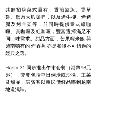
其餘招牌菜式還有：香煎鱸魚、香草
雞、蟹肉大蝦咖喱，以及烤牛柳、烤豬
腿及烤羊架等，並同時提供泰式綠咖
喱、黃咖喱及紅咖喱，豐富選擇滿足不
同口味需求。甜品方面，芒果糯米飯 與
越南獨有的 炸香蕉 亦是餐後不可錯過的
經典之選。
Hanoi 21 同步推出午市套餐（港幣98元
起），套餐包括每日例湯或沙律、主菜
及甜品，讓賓客以親民價錢品嚐到越南
地道滋味。