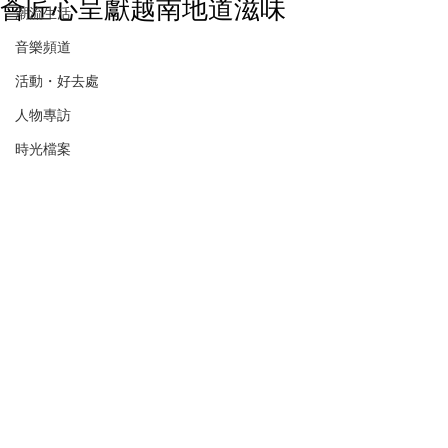
薈匠心呈獻越南地道滋味
潮流生活
音樂頻道
活動・好去處
人物專訪
時光檔案