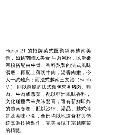
Hanoi 21 的招牌菜式匯聚經典越南美
饌，如越南國民美食 牛肉河粉，以滑嫩
河粉搭配由牛骨、香料熬製的法式風味
湯底，再配上薄切牛肉，湯香肉嫩，令
人一試難忘；而法式越南三文治（Banh 
Mi） 則以酥脆的法式麵包夾著豬肉、雞
肉、牛肉或蔬菜，配以亞洲風味香料，
文化碰撞帶來美味驚喜；還有新鮮即炸
的越南春卷，配以沙律、湯品、越式薄
餅及惹味小食，全部均以地道食材與傳
統烹調技術製作，完美展現正宗越南菜
的精髓。