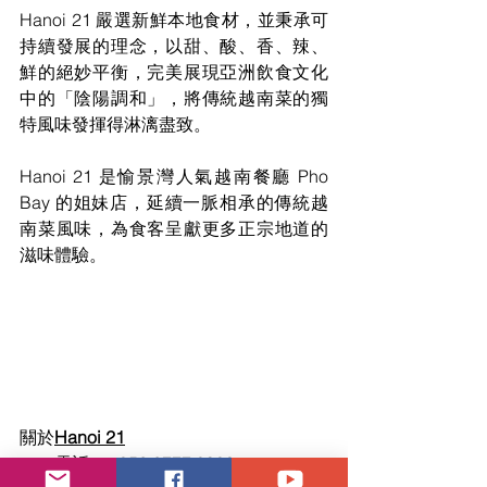
Hanoi 21 嚴選新鮮本地食材，並秉承可
持續發展的理念，以甜、酸、香、辣、
鮮的絕妙平衡，完美展現亞洲飲食文化
中的「陰陽調和」，將傳統越南菜的獨
特風味發揮得淋漓盡致。
Hanoi 21 是愉景灣人氣越南餐廳 Pho 
Bay 的姐妹店，延續一脈相承的傳統越
南菜風味，為食客呈獻更多正宗地道的
滋味體驗。
關於
Hanoi 21
電話：+852 2777 8980