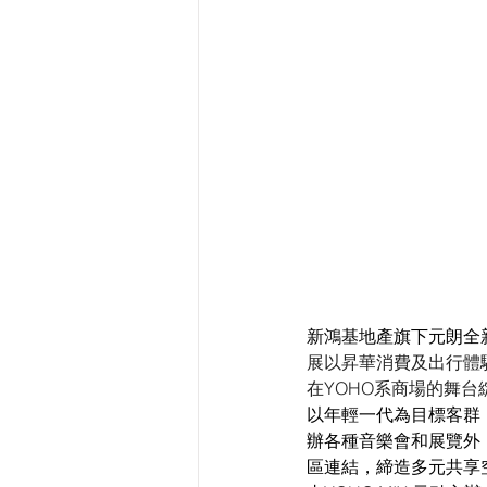
新鴻基地產旗下元朗全
展以昇華消費及出行體
在YOHO系商場的舞台
以年輕一代為目標客群，
辦各種音樂會和展覽外
區連結，締造多元共享