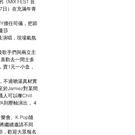
MIX FEST 音
17日）在充滿年青
和JY擔任司儀，把節
張蔓莎
訪問及演唱，現場氣氛
及後歌手們與兩立主
很喜歡去一間士多
，賣1元一小盒，
飯，不過啲湯真材實
Jamiez對某間
可以嚟Chill
VA則壓軸演出，４
會、K Pop隨
屆時將繼續邀請不同
環節，歡迎大眾報名