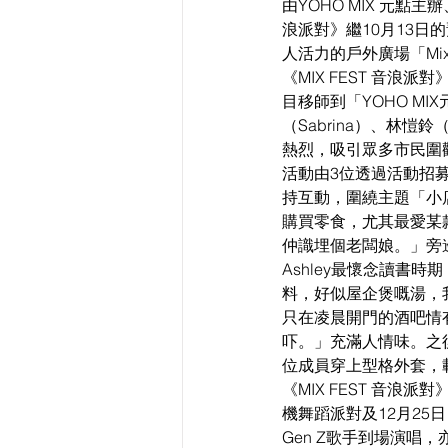
由YOHO MIX 元點主辦
浪派對》繼10月13日
人活力的戶外廣場「Mix 
《MIX FEST 音浪
目移師到「YOHO MI
（Sabrina）、林愷鈴
熱烈，吸引眾多市民圍
活動由3位透過活動招募報
持互動，圍繞主題「小店
購買零食，尤其最愛某
仲識埋個老闆娘。」旁
Ashley最懷念讀書
料，好似屋企煲嘅湯，我
只在凌晨開門的酒吧情有
吓。」充滿人情味。之後
位成員穿上型格外套，
《MIX FEST 音
機舞蹈派對及12月25日
Gen Z歌手到場演唱，