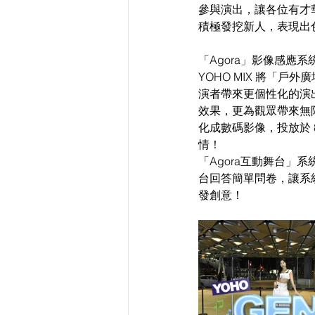
參與演出，讓各位有才華
積極發挖新人，表現出
「Agora」影像感應
YOHO MIX 將「戶
演者帶來更個性化的演
效果，更為觀眾帶來無
化成數碼影像，投放於 
情！
「Agora互動舞台
台回答簡單問卷，讓系統
發創意！