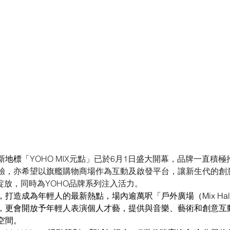
新地標「
YOHO MIX元點」已於6月1日盛大開幕，品牌一直積
驗，亦希望以旗艦購物商場作為互動及啟發平台，讓新生代的創
綻放，同時為YOHO品牌系列注入活力。
打造成為年輕人的最新熱點，場內逾萬呎「戶外廣場（Mix Hal
，更會開放予年輕人表演個人才藝，提供與音樂、藝術和創意互
空間。