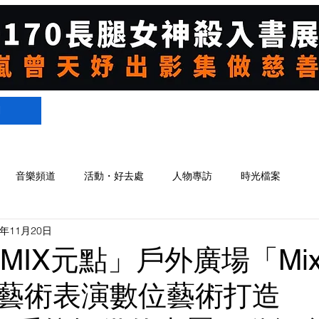
們
音樂頻道
活動・好去處
人物專訪
時光檔案
4年11月20日
 MIX元點」戶外廣場「Mix 
藝術表演數位藝術打造