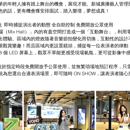
的年輕人擁有踏上舞台的機會，展現才能。新城廣播藝人管理部ME
色的話，更有機會獲安排面試，踏入樂壇，夢想成真！
系統  即時捕捉演出者的動態 全自助控制 免費開放公眾使用
外廣場（Mix Hall）」內的有蓋空間打造成一個「互動舞台」，利
出體驗。區域內的燈效隨著音樂節拍變化而切換，互動性的設計
限觀賞樂趣！而且區域內更設置鏡頭，捕捉每一位表演者的律動
8 個 LED 屏幕上，觀眾不單能更感受現場氣氛，更可從影像中
」系統於指定時段免費開放予公眾使用，並無繁瑣場地預訂程序，只
為您選出合適表演場景，即可隨時 ON SHOW，讓表演者隨