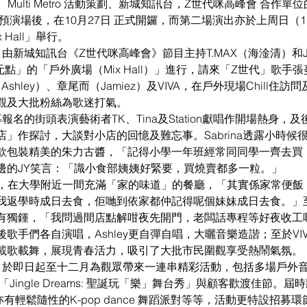
、Multi Metro 活動策劃、新城知訊台，Z世代咪高峰會 合作單位的《
的預演場後，在10月27日 正式開鑼，而第二場演出亦於上周日（
Hall」舉行。
派對》由新城知訊台《Z世代咪高峰會》節目主持T.MAX（海淦清）
X元點」的「戶外廣場（Mix Hall）」進行，請來「Z世代」歌手
（Ashley）、章尾而（Jamiez）及VIVA，在戶外現場Chill住
觀及大批粉絲為歌迷打氣。
名的街頭表演藝術者TK、Tina及Station獻唱作開場熱身，
」作探討，大談對小店的回憶及難忘事。Sabrina透露小時候
款包裝精美的朱力古醬，「記得小學一年班經常同同學一齊去買
邊的JY笑言：「識小食部姨姨好緊要，買燒賣都多一粒。」
時期，在大學附近一間充滿「家的味道」的餐廳，「其實係家常便
返學時成日去食，佢哋到依家都仲記得呢個妹妹成日去食。」至於
獨鍾，「我問過間店點解咁夜先開門，老闆話專程等好夜收工嘅人
歌手們各自演唱，Ashley更自彈自唱，大曬音樂造諧；至於VI
載歌載舞，展現青春活力，吸引了大批市民圍觀享受熱鬧氣氛。
浪派對》於即日起至十二月為觀眾帶來一連串精彩活動，包括多場戶外音樂
「Jingle Dreams: 聖誕玩「樂」舞台秀」與顧客歡渡佳節。
亦有輕鬆隨性的K-pop dance 舞蹈派對等等，活動更特設招募