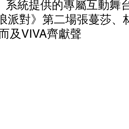
ra」系統提供的專屬互動舞台
 音浪派對》第二場張蔓莎、
而及VIVA齊獻聲