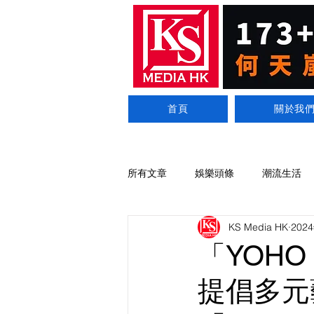
首頁
關於我
所有文章
娛樂頭條
潮流生活
KS Media HK
202
「YOHO
提倡多元