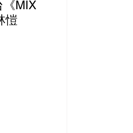
《MIX
林愷