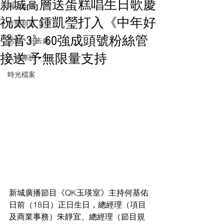
新城高層送蛋糕唱生日歌慶
潮流生活
祝太太鍾凱瑩打入《中年好
音樂頻道
聲音3》60強成頭號粉絲管
活動・好去處
接送 予無限量支持
人物專訪
時光檔案
新城廣播節目《QK玉瑛室》主持何基佑
日前（18日）正日生日，總經理（項目
及商業事務）朱靜宜、總經理（節目規