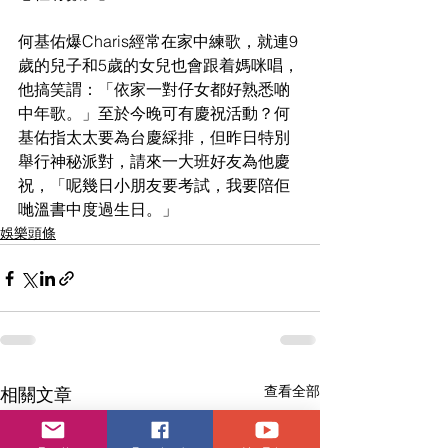
何基佑爆Charis經常在家中練歌，就連9
歲的兒子和5歲的女兒也會跟着媽咪唱，
他搞笑謂：「依家一對仔女都好熟悉啲
中年歌。」至於今晚可有慶祝活動？何
基佑指太太要為台慶綵排，但昨日特別
舉行神秘派對，請來一大班好友為他慶
祝，「呢幾日小朋友要考試，我要陪佢
哋溫書中度過生日。」
娛樂頭條
查看全部
相關文章