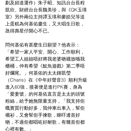
劃及頻道運作）朱子昭、知訊台台長程
凱欣、財經台台長魏美珍，與《QK玉瑛
室》另外兩位主持譚玉瑛和麥皓兒等送
上蛋糕為何基佑慶生，又大唱生日歌，
氹得壽星仔開心不已。
問何基佑有甚麼生日願望？他表示：
「希望一家人平安、開心、工作順利，
希望工人姐姐唔好將我老婆啲襪放喺我
櫃桶，仲有希望《魷魚遊戲》第二季唔
好爛尾。」何基佑的太太鍾凱瑩
（Charis）在《中年好聲音3》順利升級
進入60強，接著便是進行PK賽，身為
「愛妻號」的何基佑直言是太太的頭號
粉絲，給予她無限量支持，「我支持佢
嘅實質行動好多，我仲車出車入，幫佢
襯衫，又會幫佢手揀歌，睇吓邊首好
啲，不過佢都唱咗好耐歌，有幾首佢都
心裡有數。」