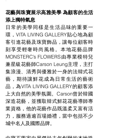
花藝與珠寶展示高雅美學 為顧客的生活
添上獨特氣息
日常的美學同樣是生活品味的重要一
環，VITA LIVING GALLERY貼心地為顧
客引進花藝及珠寶飾品，讓每位顧客時
刻享受輕奢時尚風格。
本地花藝品牌
MONSTERC’s FLOWERS由專業模特兒
兼星級花藝師Carson Leung主理，主打
集浪
漫
、清秀與優雅於一身的法韓式花
藝，期待讓鮮花成為日常生活的藝術
品，為VITA LIVING GALLERY的顧客添
上大自然的美學氛圍。Carson曾於韓國
深造花藝，並獲取韓式鮮花花藝導師專
業資格，他的花藝作品既溫柔又富有活
力，
服務
過逾百場婚禮，當中包括不少
城中名人及國際品牌。