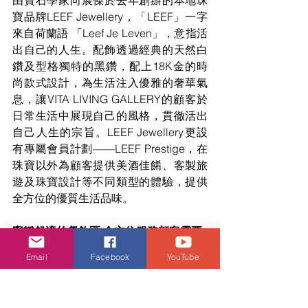
由寶石學家向展傑於去年創辦的本地珠
寶品牌LEEF Jewellery，「LEEF」一字
來自荷蘭語 「Leef Je Leven」，意指活
出自己的人生。配飾透過經典的天然白
鑽及型格獨特的黑鑽，配上18K金的時
尚款式設計，為生活注入優雅的奢華氣
息，讓VITA LIVING GALLERY的顧客於
日常生活中展現自己的風格，貫徹活出
自己人生的宗旨。LEEF Jewellery更設
有專屬會員計劃——LEEF Prestige，在
珠寶以外為顧客提供美酒佳餚、客製旅
遊及珠寶設計等不同類型的體驗，提供
全方位的優質生活品味。
寧靜舒適的餐飲區 全方位服務顧客需要
VITA LIVING GALLERY期待顧客於選購
Email
Facebook
YouTube
產品的同時，可以享受休憩的寧靜角
落，店內的日式喫茶店La Kissa 喫茶
ラ，提供由京都咖啡煎豆師製作的深焙