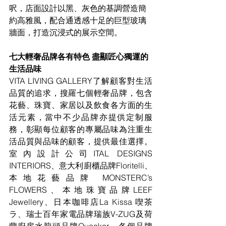
呎，店面設計以黑、灰色的基調營造簡
約高雅風，配合通透感十足的巨型玻璃
牆面，打造沉浸式的展示空間。
七大輕奢品牌各有特色 盡顯匠心獨運的
生活品味
VITA LIVING GALLERY了解顧客對生活
品質的追求，搜羅七個輕奢品牌，包含
花藝、珠寶、家居以及飲食各方面的生
活元素，當中不少品牌亦提供定制服
務，彰顯每位顧客的專屬品味為注重生
活品質與品味的顧客，提供最佳選擇。
室內設計公司ITAL DESIGNS 
INTERIORS、意大利廚櫃品牌Floritelli、
本地花藝品牌 MONSTERC’s 
FLOWERS、本地珠寶品牌LEEF 
Jewellery、
日本咖啡店La Kissa 喫茶
ラ、
瑞士百年家電品牌瑞族V-ZUG及荷