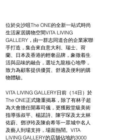
位於尖沙咀The ONE的全新一站式時尚
生活家居購物空間VITA LIVING 
GALLERY，由一群志同道合的企業家聯
手打造，集合來自意大利、瑞士、荷
蘭、日本及香港的輕奢品牌，象徵着生
活與品味的融合，選址九龍核心地帶，
致力為顧客提供優質、舒適及便利的購
物體驗。
VITA LIVING GALLERY日前（1
4
日）於
The ONE正式隆重揭幕，
除了有林子超
為大會擔任開幕司儀，更
獲殿堂級美術
指導張叔平、
楊諾詩
、陳宇琛
及太太
林
佑蔚
、鄧洢玲及陳俞希
等一眾城中名人
及藝人到場支持，場面熱鬧。VITA 
LIVING GALLERY的店舖佔地約3000