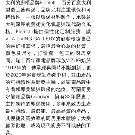
大利的廚櫃品牌Floritelli，百分百意大利
製造工藝精湛，品牌尤其注重環保和可
持續性，主張以環保材料製作，承襲意
大利深厚的藝術文化氣息與現代融合風
格。Floritelli提供個性化定制服務，讓
VITA LIVING GALLERY的顧客根據自己
的喜好和需求，選擇最合心意的材質、
顏色及尺寸，打造獨一無二的廚房空
間。瑞士百年家電品牌瑞族V-ZUG始於
1913年的，傳承經典同時不斷創新，更
於2020年起實現生產碳中和，並由產品
的可持續性為開發主軸，於家電品牌中
有着領導美學與環保的地位。荷蘭廚房
水龍頭品牌Quooker，擁有32年歷史，
主打獨特的即熱技術，多年來致力生產
最可持續、最節能、最高品質的產品，
其便捷及高效率的廚房用水體驗，大受
顧客歡迎，成為現代廚房不可或缺的工
具。