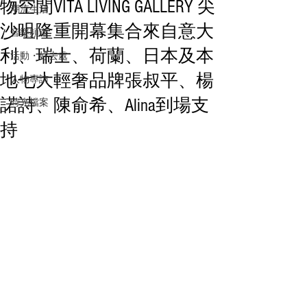
物空間VITA LIVING GALLERY 尖
潮流生活
沙咀隆重開幕集合來自意大
音樂頻道
利、瑞士、荷蘭、日本及本
活動・好去處
地七大輕奢品牌張叔平、楊
人物專訪
諾詩、陳俞希、Alina到場支
時光檔案
持