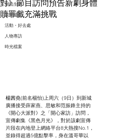
對》節目訪問預告新劇身體
潮流生活
贖罪戲充滿挑戰
音樂頻道
活動・好去處
人物專訪
時光檔案
楊茜堯
(前名楊怡)上周六（9日）到新城
廣播接受薛家燕、思敏和范振鋒主持的
《開心大派對》之「開心家訪」訪問，
宣傳劇集《黑色月光》，對於該劇宣傳
片段在內地登上網絡平台8大熱搜No.1，
並錄得超過5億點擊率，身在溫哥華以