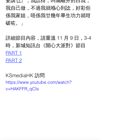
要講乜』，我話得，叫隔離畀對白我，
我自己做，不過我就喺心到諗，好彩佢
係我家姐，唔係我廿幾年畢生功力就咁
破咗。」
詳細節目內容，請重溫 
11 月 9 日，3-4 
時，新城知訊台《開心大派對》節目
PART 1
PART 2
KSmediaHK 訪問
https://www.youtube.com/watch?
v=HAKFFR_qCIs