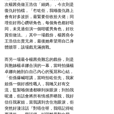
次楊茜堯做王浩信「細媽」，今次則是
復仇好拍檔，「冇咗佢，我喺復仇路上
會有好多波折，最緊要佢收拾大佬；同
埋佢好用心鑽研角色，每個角色都好唔
同，未見過佢演一個咁暖男角色，好欣
賞佢做法。」其中一場戲份，楊茜堯令
王浩信出賣兄弟，最後她希望用自己身
體贖罪，該場戲充滿挑戰。
而另一場最令楊茜堯難忘的戲份，則是
與胞姊楊卓娜合演的一幕，當時拍攝楊
卓娜向她剖白自己內心的冤屈和心結，
「佢係爆喊咁講，當時拍咗佢先，我家
姐係一個好感性嘅人，我哋又好有交
流，監製喺側邊都睇到抹眼淚；到拍我
呢邊，佢話會將所有情感畀晒我，我好
信任我家姐，當我講到含住泡眼淚，佢
突然好淒涼話『對唔住呀，我唔記得咗