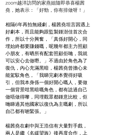
zoom越洋訪問的家燕姐隨即恭喜楊茜
堯，她表示：「好勁，你有排做呀！」
相隔6年再拍無綫劇，楊茜堯坦言因遇上
好劇本，而且能夠跟監製鍾澍佳首次合
作，所以十分興奮，「真係好開心，同
埋始終都要賺錢嘅，呢幾年都主力照顧
小朋友，有晒所有配套照顧佢哋，我就
可以安心去做嘢。」不過由於角色為了
復仇，內心充滿黑暗，楊茜堯曾擔心未
能駕馭角色，「我睇完劇本覺得好吸
引，但我本身係一個好開心嘅人，要做
一個背景咁黑暗嘅角色，都有諗過自己
做唔做得嚟，同埋觀眾都鍾意比較，佢
哋睇過其他國家以復仇為主嘅劇，所以
自己都有啲緊張。」
楊茜堯在劇中與王浩信有大量對手戲，
兩人是繼《名緩望族》後再度合作，上