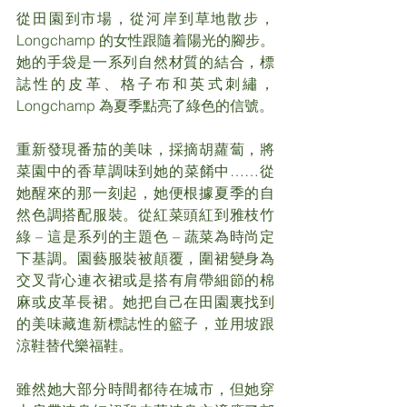
從田園到市場，從河岸到草地散步， 
Longchamp 的女性跟隨着陽光的腳步。
她的手袋是一系列自然材質的結合，標
誌性的皮革、格子布和英式刺繡， 
Longchamp 為夏季點亮了綠色的信號。
重新發現番茄的美味，採摘胡蘿蔔，將
菜園中的香草調味到她的菜餚中……從
她醒來的那一刻起，她便根據夏季的自
然色調搭配服裝。從紅菜頭紅到雅枝竹
綠 – 這是系列的主題色 – 蔬菜為時尚定
下基調。園藝服裝被顛覆，圍裙變身為
交叉背心連衣裙或是搭有肩帶細節的棉
麻或皮革長裙。她把自己在田園裏找到
的美味藏進新標誌性的籃子，並用坡跟
涼鞋替代樂福鞋。
雖然她大部分時間都待在城市，但她穿