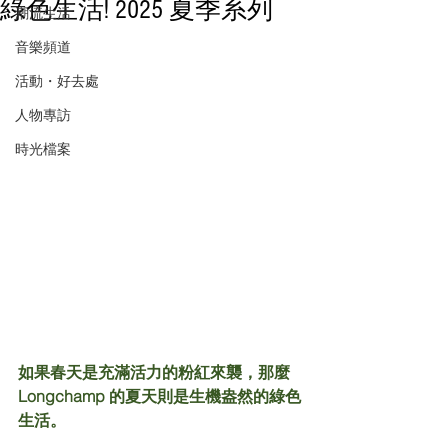
綠色生活! 2025 夏季系列
潮流生活
音樂頻道
活動・好去處
人物專訪
時光檔案
如果春天是充滿活力的粉紅來襲，那麼 
Longchamp 的夏天則是生機盎然的綠色
生活。