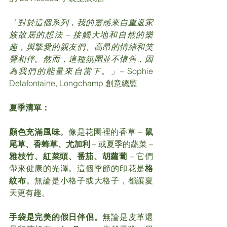
「對於這個系列，我的靈感來自重返家
族故居的想法 – 接觸大地和自然的樂
趣，與摯愛的親友們、高昂的情緒和笑
聲相伴。然而，這種氛圍並不懷舊，因
為我們的能量來自當下。」
– Sophie 
Delafontaine, Longchamp 創意總監
夏季清單：
顏色充滿風味。
像是花園裡的香草 – 
鼠
尾草、香蜂草、尤加利
 – 或夏季的蔬菜 – 
雅枝竹、紅菜頭、番茄、胡蘿蔔
 – 它們
帶來健康的光澤。這個季節的印花是
格
紋布
。無論是小格子或大格子，都讓夏
天更有趣。
手袋是完美的假日伴侶。
無論是皮革還