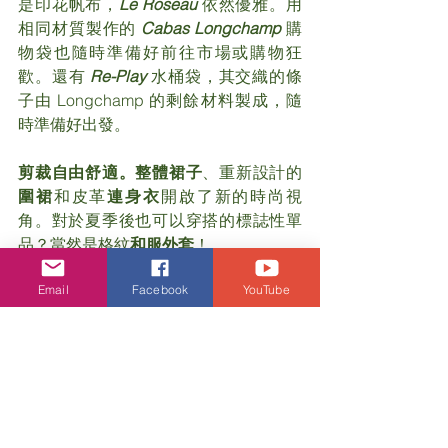
是印花帆布，
Le Roseau
 依然優雅。用
相同材質製作的 
Cabas Longchamp
購
物袋也隨時準備好前往市場或購物狂
歡。還有 
Re-Play
水桶袋，其交織的條
子由 Longchamp 的剩餘材料製成，隨
時準備好出發。
剪裁自由舒適。整體裙子
、重新設計的
圍裙
和皮革
連身衣
開啟了新的時尚視
角。對於夏季後也可以穿搭的標誌性單
品？當然是格紋
和服外套
！
Email
Facebook
YouTube
LONGCHAMP PARIS 2025優先看: