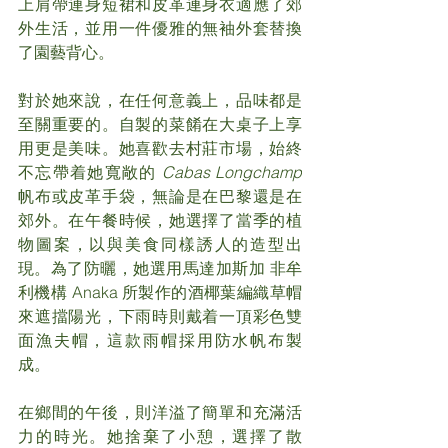
上肩帶連身短裙和皮革連身衣適應了郊
外生活，並用一件優雅的無袖外套替換
了園藝背心。
對於她來說，在任何意義上，品味都是
至關重要的。自製的菜餚在大桌子上享
用更是美味。她喜歡去村莊市場，始終
不忘帶着她寬敞的 
Cabas Longchamp
帆布或皮革手袋，無論是在巴黎還是在
郊外。在午餐時候，她選擇了當季的植
物圖案，以與美食同樣誘人的造型出
現。為了防曬，她選用馬達加斯加 非牟
利機構 Anaka 所製作的酒椰葉編織草帽
來遮擋陽光，下雨時則戴着一頂彩色雙
面漁夫帽，這款雨帽採用防水帆布製
成。
在鄉間的午後，則洋溢了簡單和充滿活
力的時光。她捨棄了小憩，選擇了散