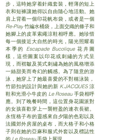
步，這時她穿着針織套裝，輕薄的短上
衣和短褲讓她得以自由隨心地活動。她
肩上背着一個印花帆布袋，或者是一個 
Re-Play
 竹編水桶袋，上面交織的條子和
她腳上的皮革索繩涼鞋相呼應。她珍惜
每一個接近大自然的時光，陽光照耀着
本季的 
Escapade Bucolique
 花卉圖
樣，這些圖案以印花或刺繡的方式呈
現，而褶皺及英式刺繡為她的風格增添
一絲甜美而奇幻的觸感。為了隨意的游
泳，她穿上了她最喜愛的不對稱泳裝，
竹節扣的設計與她的新 
K.JACQUES
 涼
鞋和光滑小牛皮的 
Le Roseau
 手袋相呼
應。到了晚餐時間，這位置身花園派對
的女孩喜歡穿上一襲輕盈的連衣長裙。
永恆格子布的靈感來自夕陽的色彩以及
法國郊外房屋的桌布，而大格子和小格
子則在她的亞麻和服式外套以及標誌性
的 
Le Roseau
 手袋上展現。