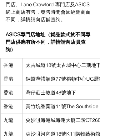
門店、Lane Crawford 專門店及ASICS
網上商店有售，發售時間會因經銷商而
不同，詳情請向店舖查詢。
ASICS專門店地址（貨品款式於不同專
門店供應有所不同，詳情請向店員查
詢）
香港
太古城道18號太古城中心二期地下018B號舖
香港
銅鑼灣禮頓道77號禮頓中心UG層G04-05號舖
香港
灣仔莊士敦道48號地下
香港
黃竹坑香葉道11號The Southside 1 樓125舖
九龍
尖沙咀海港城海運大廈二階OT268-9號舖
九龍
尖沙咀河內道18號K11購物藝術館地下G15B & G16