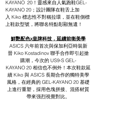
KAYANO  20！靈感來自人氣跑鞋GEL-
KAYANO 20；設計團隊在鞋舌上加
入 Kiko 標志性不對稱拉環，並在鞋側標
上鞋款型號，將聯名特點彰顯無遺！
鮮艷配色x皇牌科技．延續前衛美學
ASICS 六年前首次與保加利亞時裝新
晉 Kiko Kostadinov 聯手合作即引起搶
購潮，今次的 US9-S GEL-
KAYANO 20 相信也不例外！本次鞋款延
續 Kiko 與 ASICS 長期合作的獨特美學
風格，在經典的 GEL-KAYANO 20 基礎
上進行重塑，採用色塊拼接、混搭材質
帶來强烈視覺對比。