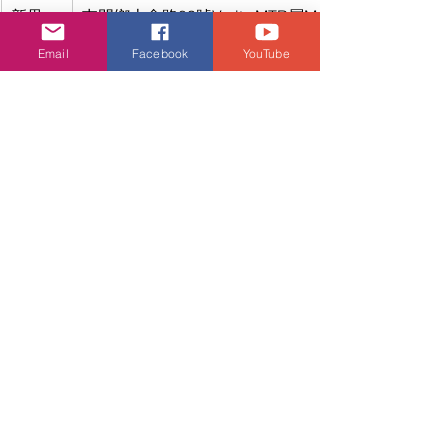
新界
屯門鄉士會路83號V city MTR層M-56a號
Email
Facebook
YouTube
新界
上水廣場3樓303A舖
新界
大埔超級城C區2樓597B舖
新界
沙田新城市廣場一期5樓512號舖
新界
元朗朗日路8-9號及元龍街9號形點II, 2樓A255-A256
新界
屯門屯順街1號屯門市廣場1期1樓1186&87號
澳門
荷蘭園大馬路35號B舖
ASICS HK 網上商店：
asics.com.hk
FB: 
https://www.facebook.com/
ASICSHK/
IG: 