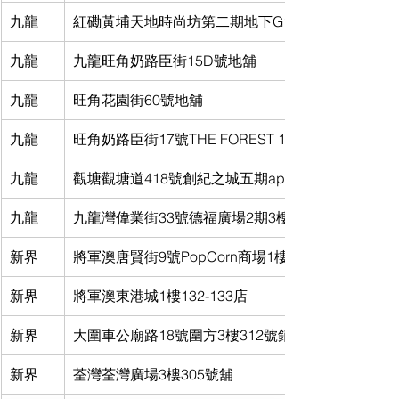
九龍
紅磡黃埔天地時尚坊第二期地下G18A號舖
九龍
九龍旺角奶路臣街15D號地舖
九龍
旺角花園街60號地舖
九龍
旺角奶路臣街17號THE FOREST 1樓101號舖
九龍
觀塘觀塘道418號創紀之城五期apm 4樓L4-Xsite 1
九龍
九龍灣偉業街33號德福廣場2期3樓353 A號舖
新界
將軍澳唐賢街9號PopCorn商場1樓F41號舖
新界
將軍澳東港城1樓132-133店
新界
大圍車公廟路18號圍方3樓312號鋪
新界
荃灣荃灣廣場3樓305號舖