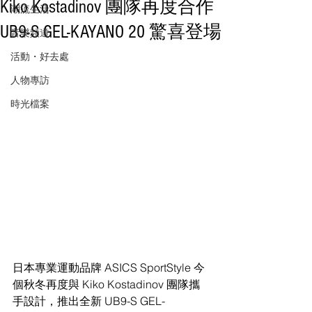
Kiko Kostadinov 團隊再度合作
潮流生活
UB9-S GEL-KAYANO 20 驚喜登場
音樂頻道
活動・好去處
人物專訪
時光檔案
日本專業運動品牌 ASICS SportStyle 今
個秋冬再度與 Kiko Kostadinov 團隊攜
手設計，推出全新 UB9-S GEL-