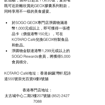
飲體驗，由即日起至11月20號，愛好者
既可近距離欣賞此GEOX膠囊系列鞋款，
同時享用不一樣的美食盛宴。
於SOGO GEOX專門店淨購物滿港
幣1,000元或以上，即可獲得一張禮
品卡（價值港幣150元），可在
KOTARO Café兌換GEOX特製食品
和飲品。
淨購物金額達港幣1,299元或以上的
SOGO Rewards會員，將獲得5,000
會員積分。
KOTARO Café地址：香港銅鑼灣軒尼詩
道555號崇光百貨6樓9號舖
香港專門店地址：
太古城中心二期2樓207號舖 (852) 2427 
7088