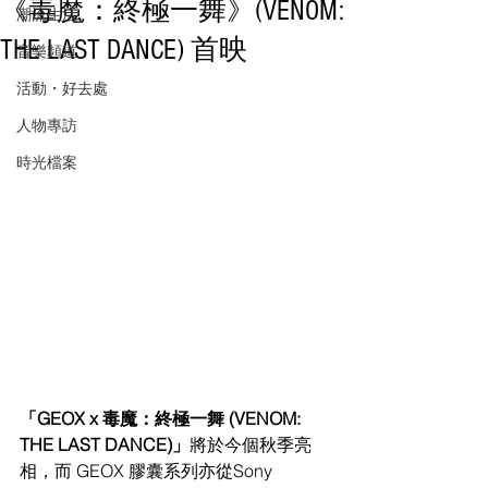
《毒魔：終極一舞》(VENOM:
潮流生活
THE LAST DANCE) 首映
音樂頻道
活動・好去處
人物專訪
時光檔案
「GEOX x 毒魔：終極一舞 (VENOM: 
THE LAST DANCE)」
將於今個秋季亮
相，而 GEOX 膠囊系列亦從Sony 