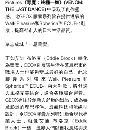
Pictures
《毒魔：終極一舞》(VENOM: 
THE LAST DANCE) 
中吸取了創作靈
感。此GEOX 膠囊系列旨在提供透氣的
Walk Pleasure和Spherica™ ECUB-1鞋
履，提高都市人的日常生活品質。
眾志成城「一息萬變」
正如艾迪·布洛克（Eddie Brock）轉化
為毒魔，GEOX鞋履讓生活在繁囂都市的
職場人士也能夠變成最好的自己。此次
膠囊系列帶來Walk Pleasure和
Spherica™ ECUB-1兩大鞋款，將舒適
與風格完美結合，適合各種場合穿着。
GEOX專注於創新與舒適的出品，成為毒
魔影迷的理想夥伴。透氣科技和流線型
設計，令GEOX膠囊系列特別適合現代專
業人士，就像艾迪·布洛克（Eddie 
Brock）一樣，激勵人們以自我風格與決