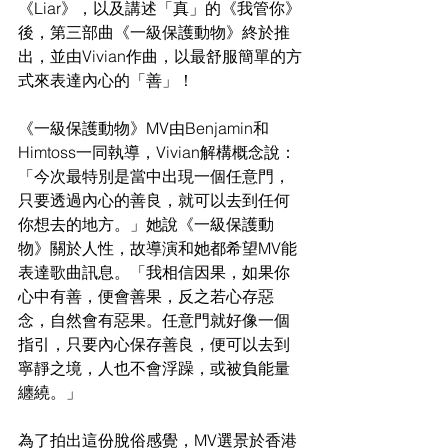
《Liar》，以及講述「真」的《我管你》
後，第三部曲《一級保護動物》終於推
出，並由Vivian作曲，以最舒服簡單的方
式來表達內心的「善」！
《一級保護動物》MV由Benjamin和
Himtoss一同執導，Vivian解構概念說：
「今次最特別是當中出現一個任意門，
只要透過內心的善良，就可以去到任何
你想去的地方。」她說《一級保護動
物》關於人性，故導演和她都希望MV能
表達歌曲訊息。「我相信因果，如果你
心中有善，便會善果，反之若心存惡
念，自然會有惡果。任意門就好像一個
指引，只要內心保存善良，便可以去到
寧靜之境，人也不會浮躁，或被負能量
纏繞。」
為了拍出這份脫俗感覺，MV選景於香港