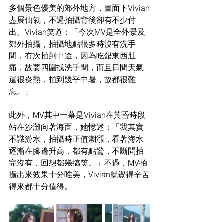
多個景色優美的郊外地方，畫面下Vivian
盡展仙氣，不過拍攝背後卻有不少付
出。Vivian笑道：「今次MV是全外景及
郊外拍攝，拍攝地點很多時沒有洗手
間，有次拍到中途，因為吃錯東西肚
痛，故要四圍找洗手間，而且日間天氣
還很炎熱，拍到幾乎中暑，故都很難
忘。」
此外，MV其中一幕是Vivian在黃昏時段
站在沙灘向著海面，她憶述：「我其實
不識游水，拍攝時正值潮漲，看著海水
逐漸在腳邊升高，都有點驚，不斷問拍
完沒有，回想都幾搞笑。」不過，MV拍
攝出來效果十分唯美，Vivian就覺得辛苦
得來都十分值得。