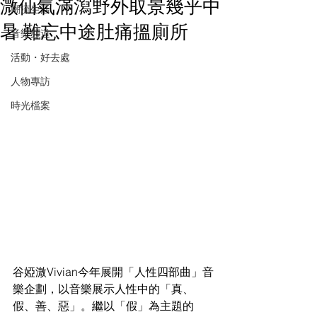
溦仙氣滿瀉野外取景幾乎中
潮流生活
暑 難忘中途肚痛搵廁所
音樂頻道
活動・好去處
人物專訪
時光檔案
谷婭溦Vivian今年展開「人性四部曲」音
樂企劃，以音樂展示人性中的「真、
假、善、惡」。繼以「假」為主題的