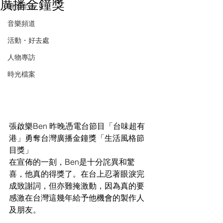
廣播金鐘獎
潮流生活
音樂頻道
活動・好去處
人物專訪
時光檔案
張啟樂Ben 昨晚憑電台節目「台味超有
港」勇奪台灣廣播金鐘獎「生活風格節
目獎」
在宣佈的一刻，Ben是十分詫異和驚
喜，他真的得獎了。在台上忍著眼淚完
成致謝詞，但亦難掩激動，因為真的要
感激在台灣這幾年給予他機會的製作人
及朋友。