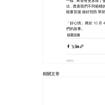
一樣 , 希望有更多除
法 , 透過我們不同範疇的
能量宣揚,做好預防,幫
「好心情」將於 10 月 
們的故事。
娛樂頭條
相關文章