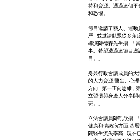
持和資源。通過這個平台
和恐懼。
節目邀請了藝人、運動
歷 , 並邀請觀眾從多
導演陳德森先生指 :「
事。希望透過這節目邀
目。」
身兼行政會議成員的大
的人力資源,醫生、心
方向 , 第一正向思維 
立習慣與身邊人分享開心
要。」
立法會議員陳凱欣指 :
健康和情緒病方面,基
院醫生流失率高 , 現