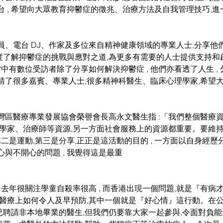
 , 希望向大眾教育抑鬱症的徵兆、治療方法及自我管理技巧,
員、電台 DJ、作家及多位來自精神健康領域的專業人士,分享他
角度了解抑鬱症的挑戰與應對之道,為更多有需要的人士提供支持
當中有數位受訪者除了分享如何解決抑鬱症 , 他們亦看透了人生 ,
請了很多嘉賓、專業人士,很多精神科醫生、臨床心理學家,希望
灣區醫療專業發展協會榮譽會長高永文醫生指 :「我們整個醫療資
理學家、治療師等資源,另一方面社會服務上的資源都重要。要維
, 第二是運動,第三是分享,正正是這活動的目的 , 一方面以自身經歷分
與不開心的問題 , 我覺得這是最重
「去年很關注學童自殺率很高 , 而香港出現一個問題,就是『有病
層醫療上如何令人及早預防,其中一個就是『好心情』這行動。在
在已聘請非本地畢業的醫生,但我們仍要靠大家一起參與,令面對負