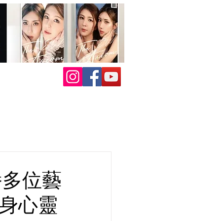
播多位藝
注身心靈