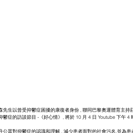
森先生以曾受抑鬱症困擾的康復者身份 , 聯同巴黎奧運體育主持
的訪談節目 -《好心情》, 將於 10 月 4 日 Youtube 下午 4
公眾對抑鬱症的認識和理解 , 減少患者面對的社會污名,並為