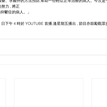
了服藥、求醫外的方法預防,幫助一些輕症正等治療的病人。今次
努力 , 將正
助抑鬱症的病人。」
4 日下午 4 時於 YOUTUBE 首播,逢星期五播出 , 節目亦鼓勵