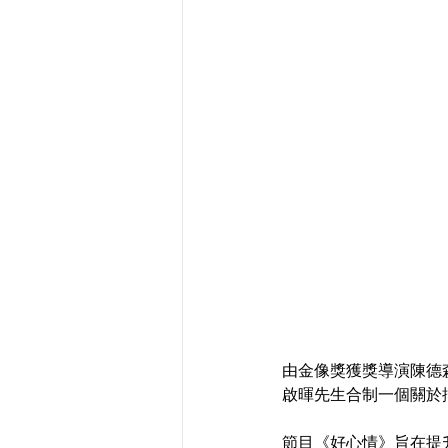
由金像獎獲獎導演陳德
啟暉先生合制一個關於抑鬱症
節目《好心情》旨在提升