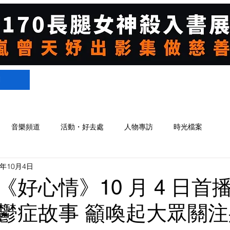
們
音樂頻道
活動・好去處
人物專訪
時光檔案
4年10月4日
《好心情》10 月 4 日首
鬱症故事 籲喚起大眾關