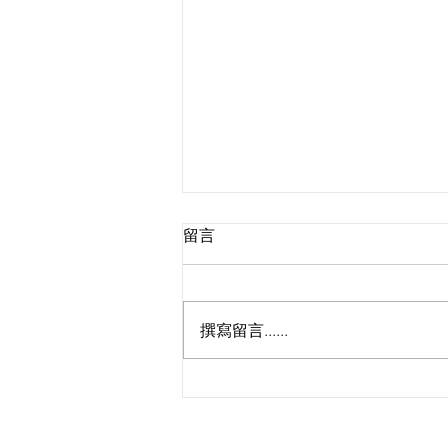
留言
撰寫留言......
金黃花海來襲！鼓鼓蕭秉治合
體宣傳花蓮金針花季 🌻 踢爆
好兄弟私下力挺：預算他竟然