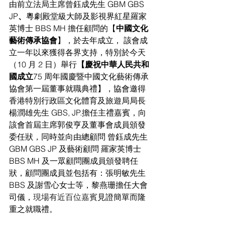
由前立法局主席曾鈺成先生 GBM GBS 
JP
、
粵劇殿堂級大師及影視界紅星羅家
英
博士 BBS MH 擔任顧問的【
中國文化
藝術傳承協會
】，於去年成立， 該會成
立一
年以來獲得各界支持，特別於今天
（10 月 2 日）舉行
【慶祝中華人民共和
國成立
75 周年國慶暨中國文化藝術傳承
協會第一屆董事就職典禮
】，協會邀得
香港特別
行政區文化體育及旅遊局局長 
楊潤雄先生 GBS, JP.擔任主禮嘉賓，向
該會首屆主席郭俊亨及董事會成員頒發
委任狀，同時並向由總顧問 曾鈺成先生 
GBM GBS JP 及藝術顧問 羅家英博士 
BBS MH 及一眾顧問團成員頒發聘任
狀，顧問團成員並包括有：張明敏先生 
BBS 及謝雪心女士等，黎燕珊擔任大會
司儀，
現場有近百位嘉賓
見證簡單而隆
重之就職禮。