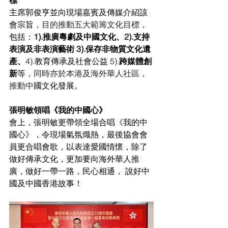
標
主席郭俊亨並向現場嘉賓及傳媒介紹該
會
宗旨
，目的推動五大範籌文化目標，
包
括：
1).推廣粵劇及中國文化、2).支持
表演及非表演藝術 3).保存非物質文化遺
產、
4).教育傳承及社會公益 
5).
跨媒體創
新
等
，同時亦於本港及海外華人社區，
推動中
國文化發展。
張明敏領唱《我的中國心》
會上，張明敏更帶領全場合唱《我的中
國心》，令現場氣氛熾熱，最後協會會
員更合唱會歌，以表達愛國情懷，除了
做好傳承文化，
更加要向海外華人推
廣，做好
一帶一路，民心相通， 說好中
國及中國香港故事！