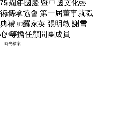
75 周年國慶 暨中國文化藝
潮流生活
術傳承協會 第一屆董事就職
音樂頻道
典禮」羅家英 張明敏 謝雪
活動・好去處
心 等擔任顧問團成員
人物專訪
時光檔案