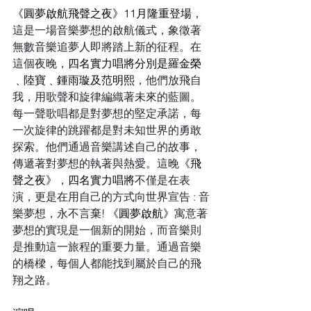
《圓夢啟航飛聲之夜》11月隆重登場
，
這是一場音樂夢想的啟航儀式，象徵著
無數音樂追夢人即將踏上新的征程。在
這個夜晚，
四名實力唱將分別是羅金榮
﹑陸寶﹑鍾雨璇及范明熙
，他們放飛自
我，用歌聲和旋律編織著未來的藍圖。
每一聲歌唱都是對夢想的堅定承諾，每
一次旋律的跳躍都是對未知世界的勇敢
探索。他們通過音樂講述自己的故事，
傳遞著對夢想的執著與熱愛。這晚
《飛
聲之夜》
，
四名實力唱將
不僅是在表
演，更是在用自己的方式向世界宣告 : 音
樂夢想，永不言棄! 
《圓夢啟航》
寓意著
夢想的實現是一個新的開始，而音樂則
是推動這一旅程的重要力量。通過音樂
的橋樑，每個人都能找到屬於自己的飛
翔之路。