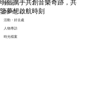
明熙擕手共創音樂奇跡，共
潮流生活
鑒夢想啟航時刻
音樂頻道
活動・好去處
人物專訪
時光檔案