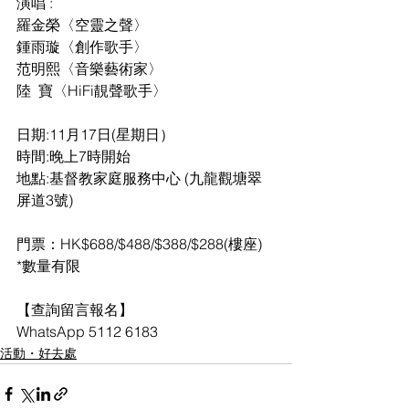
演唱 : 
羅金榮〈空靈之聲〉
鍾雨璇〈創作歌手〉
范明熙〈音樂藝術家〉
陸  寶〈HiFi靚聲歌手〉
日期:11月17日(星期日）
時間:晚上7時開始
地點:基督教家庭服務中心 (九龍觀塘翠
屏道3號)
門票：HK$688/$488/$388/$288(樓座)
*數量有限
【查詢留言報名】
WhatsApp 5112 6183
活動・好去處