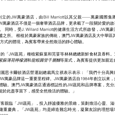
的JW萬豪酒店，由Bill Marriott以其父親——萬豪國際集團創始人
命名。 JW萬豪酒店不僅是一個奢華酒店品牌，更承載了一段關於愛的
時，受J. Willard Marriott的健康生活方式所啟發，JW
谧之所。 根植於萬豪家族的傳統，澳門JW萬豪酒店及大中華區
活方式的體現，為賓客帶來全然煥活的靜心體驗。
店的「JW蔬苑」種植紫蘇葉和芫荽等林林總總新鮮食材及香料
紫蘇薄荷檸檬酒
和
龍蝦圓管千層麵
等菜式，為賓客提供更加親近
門麗思卡爾頓酒店營運副總裁馬立祺表示表示：「我們十分高興
JW萬豪品牌這一重要里程碑。JW萬豪酒店自1984年創立以來
體驗。澳門JW萬豪酒店通過標誌性的JW蔬苑和品牌專案，充
能於此盡享當下，感受全然煥活的體驗。」
賓客親臨「JW蔬苑」，投入靜謐優雅的景緻，策劃煥活心靈、
隆重慶典，「JW蔬苑」均是締造難忘時光，凝聚友誼的理想場