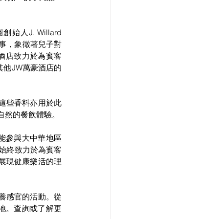
J. Willard 
故事，象徵著兒子對
萬豪酒店致力於為賓客
其他JW萬豪酒店的
。這些香料亦用於此
自然的餐飲體驗。
能參與大中華地區
，始終致力於為賓客
分展現健康樂活的理
滋養感官的活動。從
地。查詢或了解更