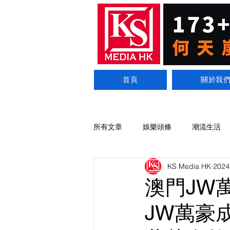
首頁
關於我
所有文章
娛樂頭條
潮流生活
KS Media HK
202
澳門JW
JW萬豪