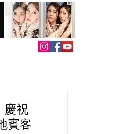
 慶祝
地賓客