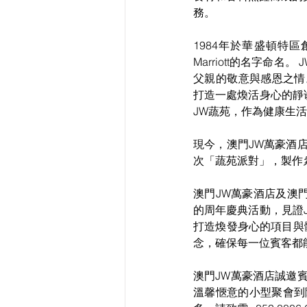
務。
1984年於華盛頓特區創立
Marriott的名字
父親的敬意與感恩之情。 同
打造一處煥活身心的靜
JW蔬苑，作為健康生
現今，澳門JW萬豪酒
次「蔬苑派對」，製作
澳門JW萬豪酒店及澳
的周年慶典活動，見證
打造煥發身心的項目與
念，確保每一位賓客都
澳門JW萬豪酒店誠邀
溫馨愜意的小型聚會到