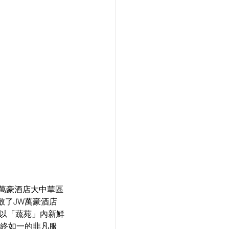
W萬豪酒店大中華區
敬了JW萬豪酒店
嘗以「蔬苑」內新鮮
始終如一的非凡服