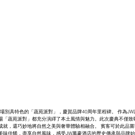
場別具特色的「蔬苑派對」，慶賀品牌40周年里程碑。 作為J
場「蔬苑派對」都充分演繹了本土風情與魅力。此次慶典不僅致
成就，還巧妙地將自然之美與奢華體驗相融合。 賓客可於此品
美味佳餚，盡享自然風味，感受JW萬豪酒店的歷史傳承與品牌