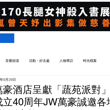
們
音樂頻道
活動・好去處
人物專訪
時光檔案
4年9月29日
萬豪酒店呈獻「蔬苑派對」
成立40周年JW萬豪誠邀各