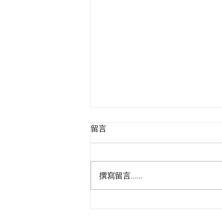
留言
撰寫留言......
🚀 跨境網購免苦等！菜鳥推
「全球三日達」 國際快遞半價