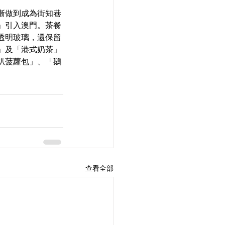
漸做到成為街知巷
」引入澳門。茶餐
透明玻璃，還保留
」及「港式奶茶」
扒菠蘿包」、「鵝
查看全部