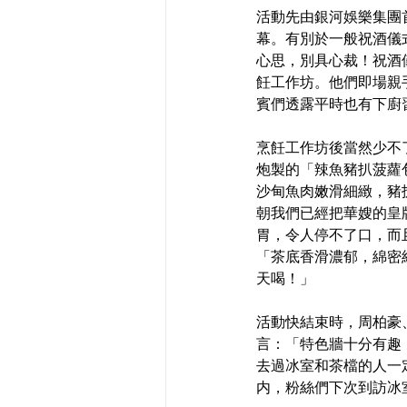
活動先由銀河娛樂集團
幕。有別於一般祝酒儀
心思，別具心裁！祝酒
飪工作坊。他們即場親
賓們透露平時也有下廚
烹飪工作坊後當然少不
炮製的「辣魚豬扒菠蘿
沙甸魚肉嫩滑細緻，豬
朝我們已經把華嫂的皇
胃，令人停不了口，而
「茶底香滑濃郁，綿密
天喝！」
活動快結束時，周柏豪
言：「特色牆十分有趣
去過冰室和茶檔的人一
内，粉絲們下次到訪冰