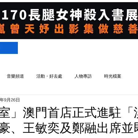
們
音樂頻道
活動・好去處
人物專訪
時光檔案
4年9月26日
室」澳門首店正式進駐「
豪、王敏奕及鄭融出席並