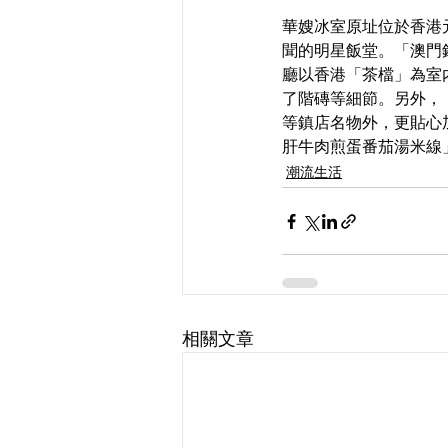
華嫂冰室原址位於香港
聞的明星飯堂。「澳門
廳以香港「茶檔」為室
了階磚等細節。另外，
等鎮店名物外，更貼心
肝牛肉煎蛋番茄湯米線
潮流生活
相關文章