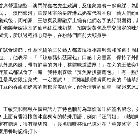
首席營運總監—澳門祁嘉杰先生致詞，及後衆嘉賓一起剪綵，為
式，「澳門銀河」華嫂冰室的皇牌港式奶茶代替香檳，藝人們紛
儀式後，周柏豪、王敏奕及鄭融穿上繡有他們名字的訂製圍裙，
手炮製華嫂冰室的仙草紅豆凍奶茶、招牌菠蘿包及馬交限定的辣
習慣，所以過程得心應手，在粉絲們面前大顯身手！
了試食環節，作為吃貨的三位藝人都表現得相當興奮和雀躍！周
包」，他表示：「『辣魚豬扒菠蘿包』口感十分豐富，保持了外
扒外脆內嫩，帶有鮮美的肉汁，整體味道濃厚！」在旁的王敏奕
牌菜式都試食了一遍，我特別喜歡『辣魚豬扒菠蘿包』！有一點
且是馬交限定菜式，一定要試！」而鄭融則讚賞周柏豪的「仙草
紅豆的香甜和奶茶的濃郁完美結合，配合清爽的仙草，喝起來冰
、王敏奕和鄭融在廣東話方言特色牆前為華嫂咖啡杯簽名留念。
！上面有香港懷舊冰室獨有的特殊用語，例如『汪阿姐』（熱咖
定有聽過，很有親切感。」簽名咖啡杯現已陳列在「華嫂冰室」
室用餐時記得打卡！