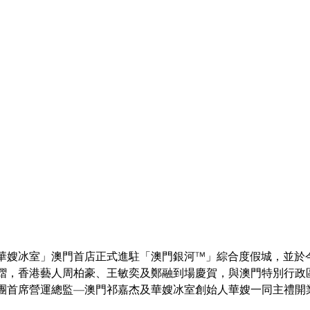
華嫂冰室」澳門首店正式進駐「澳門銀河™」綜合度假城，並於
熠，香港藝人周柏豪、王敏奕及鄭融到場慶賀，與澳門特別行政
團首席營運總監—澳門祁嘉杰及華嫂冰室創始人華嫂一同主禮開