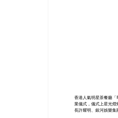
香港人氣明星茶餐廳「
業儀式，儀式上星光熠
長許耀明、銀河娛樂集