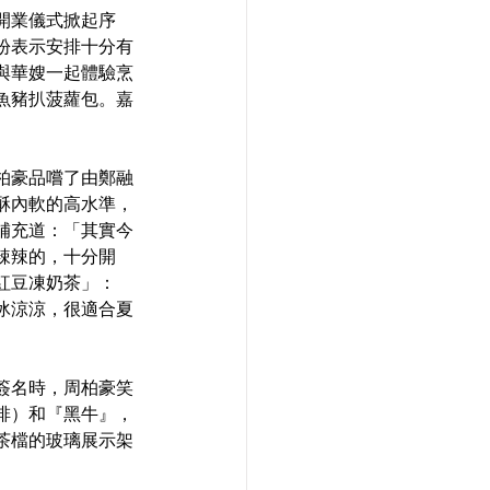
開業儀式掀起序
紛表示安排十分有
與華嫂一起體驗烹
魚豬扒菠蘿包。嘉
柏豪品嚐了由鄭融
酥內軟的高水準，
補充道：「其實今
辣辣的，十分開
紅豆凍奶茶」：
冰涼涼，很適合夏
簽名時，周柏豪笑
啡）和『黑牛』，
茶檔的玻璃展示架