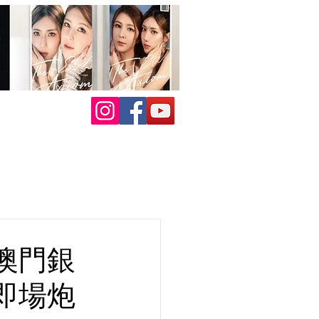
澳門銀
即場炮