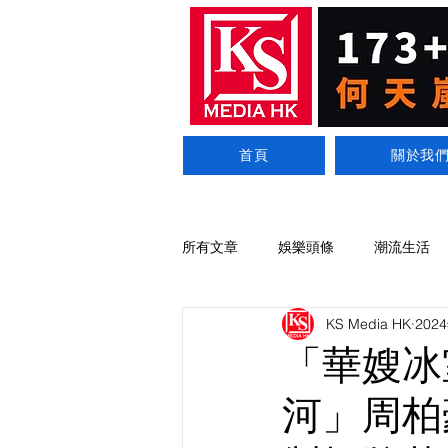
首頁
關於我
所有文章
娛樂頭條
潮流生活
KS Media HK
202
「華嫂冰
河」周柏