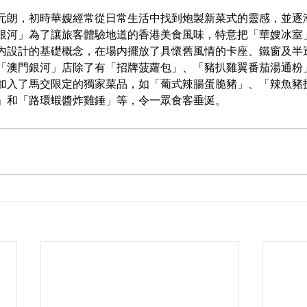
元朗，初時華嫂經常從日常生活中找到炮製新菜式的靈感，並逐
銀河」為了讓旅客體驗地道的香港美食風味，特意把「華嫂冰室
内設計的基礎概念，在場内擺放了具懷舊風情的卡座、鐵窗及半
「澳門銀河」店除了有「招牌菠蘿包」、「豬扒雞翼番茄湯通粉
加入了馬交限定的獨家菜品，如「葡式辣腸蛋脆豬」、「辣魚豬
」和「路環蝦醬炸雞錘」等，令一眾食客垂涎。