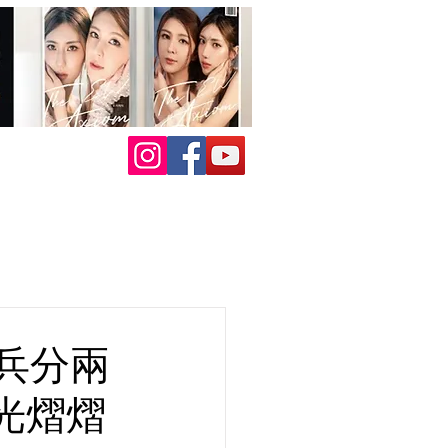
賓兵分兩
光熠熠