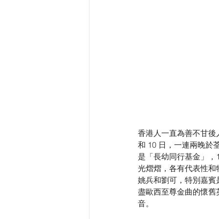
香港人一直為善不甘後人
和 10 日，一連兩晚
是「長幼同行基金」，
光熠熠，各有代表性和
姚兵和劉可，特別嘉賓
盡歐西至尊金曲的懷舊英
音。