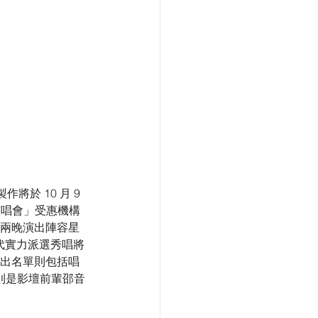
於 10 月 9 
演唱會」受惠機構
。兩晚演出陣容星
代實力派選秀唱將
演出名單則包括唱
賓則是影壇前輩邵音