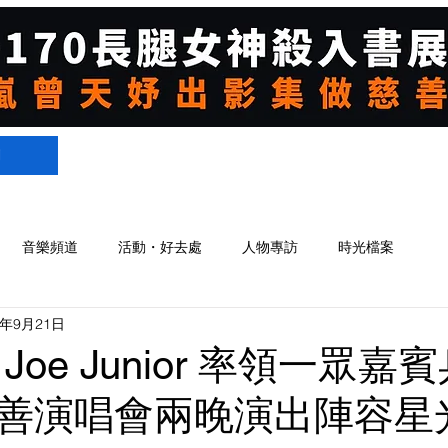
們
音樂頻道
活動・好去處
人物專訪
時光檔案
4年9月21日
Joe Junior 率領一眾嘉
善演唱會兩晚演出陣容星