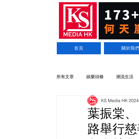
首頁
關於我
所有文章
娛樂頭條
潮流生活
KS Media HK
202
葉振棠、 
路舉行慈