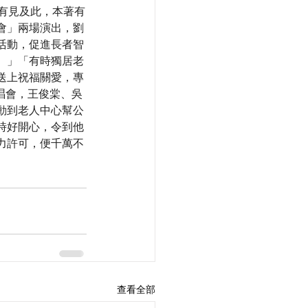
，有見及此，本著有
會」兩場演出，劉
活動，促進長者智
。」「有時獨居老
送上祝福關愛，專
演唱會，王俊棠、吳
動到老人中心幫公
時好開心，令到他
力許可，便千萬不
查看全部