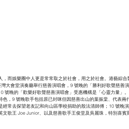
，而娛樂圈中人更是常常取之於社會，用之於社會。港藝綜合製作將
於荃灣大會堂演奏廳舉行慈善演唱會，9 號晚的「勝利好歌聲慈善
10 號晚的「歡樂好歌聲慈善演唱會」受惠機構是「心靈力量」
特色，9 號晚歌手包括原已封咪但因慈善出山的葉振棠、代表兩
是經常去探望老友記和向山區學校捐助的殷法清師傅；10 號晚
文歌王 Joe Junior、以及慈善歌手王俊堂及吳麗珠，特別喜