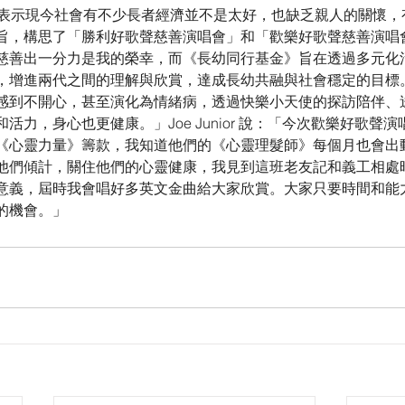
is 表示現今社會有不少長者經濟並不是太好，也缺乏親人的關懷
旨，構思了「勝利好歌聲慈善演唱會」和「歡樂好歌聲慈善演唱
慈善出一分力是我的榮幸，而《長幼同行基金》旨在透過多元化
，增進兩代之間的理解與欣賞，達成長幼共融與社會穩定的目標
感到不開心，甚至演化為情緒病，透過快樂小天使的探訪陪伴、
活力，身心也更健康。」Joe Junior 說：「今次歡樂好歌聲
《心靈力量》籌款，我知道他們的《心靈理髮師》每個月也會出
他們傾計，關住他們的心靈健康，我見到這班老友記和義工相處
意義，屆時我會唱好多英文金曲給大家欣賞。大家只要時間和能
的機會。」