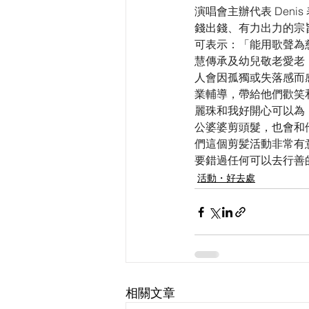
演唱會主辦代表 Den
錢出錢、有力出力的宗
可表示：「能用歌聲為
慧傳承及幼兒敬老愛老
人會因孤獨或失落感而
業輔導，帶給他們歡笑和
麗珠和我好開心可以為
公婆婆剪頭髮，也會和
們這個剪髪活動非常有
要錯過任何可以去行善
活動・好去處
相關文章