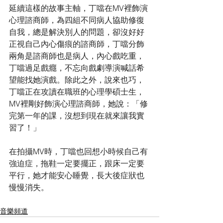
延續這樣的故事主軸，丁噹在MV裡飾演
心理諮商師，為四組不同病人協助修復
自我，總是解決別人的問題，卻沒好好
正視自己內心傷痕的諮商師，丁噹分飾
兩角是諮商師也是病人，內心戲吃重，
丁噹過足戲癮，不忘向戲劇導演喊話希
望能找她演戲。除此之外，說來也巧，
丁噹正在攻讀在職班的心理學碩士生，
MV裡剛好飾演心理諮商師，她說：「修
完第一年的課，沒想到現在就來讓我實
習了！」
在拍攝MV時，丁噹也回想小時候自己有
強迫症，拖鞋一定要擺正，跟床一定要
平行，她才能安心睡覺，長大後症狀也
慢慢消失。
音樂頻道