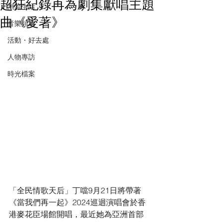
超狂紀錄再為劇集獻唱主題
潮流生活
曲《愛著》
音樂頻道
活動・好去處
人物專訪
時光檔案
「全民情歌天后」丁噹9月21日將帶著
《當我們再一起》2024巡迴演唱會於香
港麥花臣場館開唱，最近她為亞洲首部