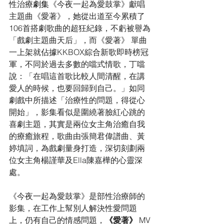
性治療
劇集
《今夜一起為愛鼓掌》獻唱
主題曲《愛著》，她從出道至今累積了
106首搭劇歌曲的超狂紀錄，不虧被譽為
「戲劇主題曲天后」，而《愛著》 單曲
一上架就佔據KKBOX綜合新歌即時榜冠
軍，不同於過去多數的噹式情歌，丁噹
說：「在唱這首歌比較人間清醒，在講
愛人的時候，也要回歸到自己。」如同
劇戲中所描述「治療性的問題，得從心
開始」，影集看似是圍繞著臉紅心跳的
喜劇主題，其實是兩位女主角治癒自我
的療癒旅程，歌曲由張簡君偉譜曲、黃
婷填詞，為戲劇量身打造，深切刻劃兩
位女主角
楊謹華及Ella陳嘉樺
的心靈深
處。
《今夜一起為愛鼓掌》是部性治療師的
影集，在工作上幫別人解決性愛問題
上，仍有自己的情感問題，
《愛著》 
MV