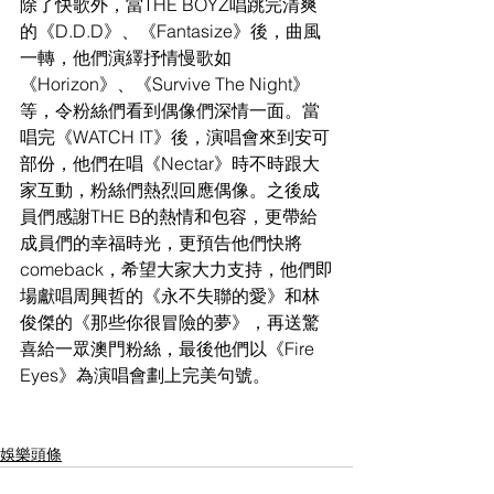
除了快歌外，當THE BOYZ唱跳完清爽
的《D.D.D》、《Fantasize》後，曲風
一轉，他們演繹抒情慢歌如
《Horizon》、《Survive The Night》
等，令粉絲們看到偶像們深情一面。當
唱完《WATCH IT》後，演唱會來到安可
部份，他們在唱《Nectar》時不時跟大
家互動，粉絲們熱烈回應偶像。之後成
員們感謝THE B的熱情和包容，更帶給
成員們的幸福時光，更預告他們快將
comeback，希望大家大力支持，他們即
場獻唱周興哲的《永不失聯的愛》和林
俊傑的《那些你很冒險的夢》，再送驚
喜給一眾澳門粉絲，最後他們以《Fire 
Eyes》為演唱會劃上完美句號。
娛樂頭條