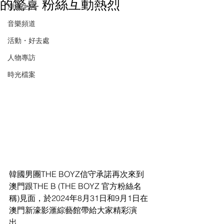
的驚喜 粉絲互動熱烈
潮流生活
音樂頻道
活動・好去處
人物專訪
時光檔案
韓國男團THE BOYZ信守承諾再次來到
澳門跟THE B (THE BOYZ 官方粉絲名
稱)見面，於2024年8月31日和9月1日在
澳門新濠影滙綜藝館帶給大家精彩演
出。 