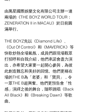
由萬星國際娛樂文化有限公司主辦一連
兩場的《THE BOYZ WORLD TOUR：
ZENERATION II in MACAU》於日前圓
滿舉行。
THE BOYZ先以《Diamond Life》、
《Out Of Control》和《MAVERICK》等
快歌炒熱全場氣氛，成員們跟現場觀眾
打招呼和自我介紹，他們承諾會盡力演
出，亦希望大家要一起開心參與，為彼
此創造難忘和美好的回憶。他們更稱在
場的THE B為「老婆」和「寶貝」，令
一眾THE B超興奮。他們更預告會「性
感」演繹之後的舞台，隨即跳唱《Back 
All Black》和《Breaking Dawn》等歌
曲。