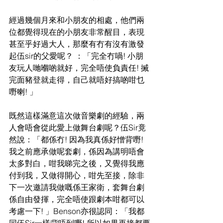
經過幾個月來和小朋友的相處，他們兩
位都覺得現在的小朋友非常醒目，表現
甚至乎好過大人，那麼有冇有沒有激發
起伍sir的父愛呢？ ：「完全冇喎! 小朋
友玩人哋嗰啲就好，完全唔使負責任! 搣
完面豬登就走得，自己就唔好搞啲咁乜
嘢喇! 」
既然這樣滿意這次做音樂劇的經驗，兩
人會唔會從此愛上做舞台劇呢？伍Sir竟
然說：「都係冇! 因為我真係好憎背嘢! 
我之前應承做呢套劇，係因為講明唔會
太多對白，咁我睇完之後，又覺得我應
付到我，又做得開心，咁先至接，除非
下一次邀請我做嘅係王家衛，套舞台劇
係自由發揮，完全唔使跟劇本咁都可以
考慮一下! 」Benson亦很認同：「我都