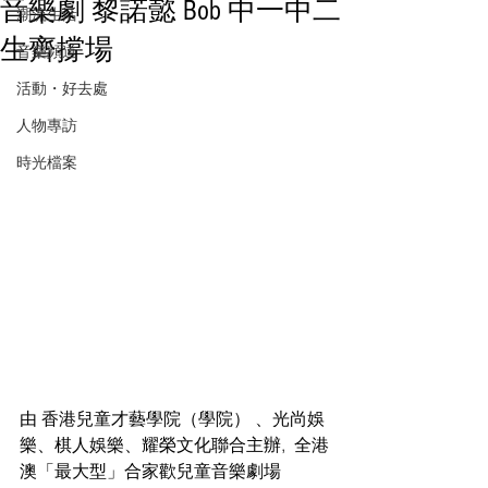
音樂劇 黎諾懿 Bob 中一中二
潮流生活
生齊撐場
音樂頻道
活動・好去處
人物專訪
時光檔案
由 香港兒童才藝學院（學院） 、光尚娛
樂、棋人娛樂、耀榮文化聯合主辦,  全港
澳「最大型」合家歡兒童音樂劇場 