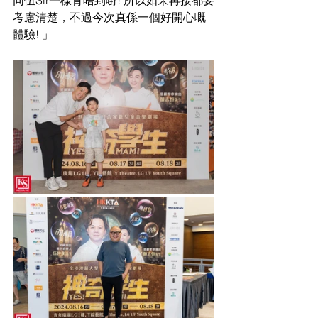
同伍Sir一樣背唔到嘢! 所以如果再接都要
考慮清楚，不過今次真係一個好開心嘅
體驗! 」