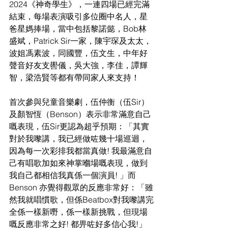
2024《神奇學生》，一連四場已經完滿
結束，每場表演吸引多位圈中名人，星
爸星媽捧場，當中包括黎諾懿，Bob林
盛斌，Patrick Sir一家，陳宇琛及太太，
波姐馮素波，同國豐，伍文生，中年好
聲音好友支嚳儀，吳大強，李佳，譚輝
智，梁浩賢等都有帶同家人來支持！
首次參與兒童音樂劇，伍仲衡（伍Sir）
及顏智恆（Benson）表示非常滿意自己
嘅表現，伍Sir更認為超乎預期：「其實
對於我嚟講，我已經做咗幾十場巡迴，
因為每一次彩排我都當真做! 我最滿意自
己有唱歌加如來神掌嗰場嘅表現，做到
我自己都相信我真係一個演員! 」而
Benson 亦覺得觀眾的反應非常好：「雖
然我就唱慣歌，但係Beatbox對我嚟講完
全係一樣新嘢，係一樣新挑戰，但現場
嘅反應非常之好! 都畀咗好多信心我!」