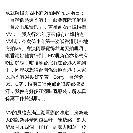
成就解鎖與四小鮮肉拍
MV 
拍足兩日：
「台灣係熱過香港！」
藍奕邦除了解鎖
「首次出埠造歌」，更是首次出埠拍攝
MV：「我入行20年原
來係
冇出埠拍過
MV嘅，今次係小弟第一次喺香港以外地
方拍MV。導演阿
爛覺得我
哋要拍嘅嘢，
喺香港好難實行到，MV嘅角色亦都想有
啲新鮮感，
咁
啱喺台北有在台港人幫到
手，同埋我想講台灣係熱過香港！大家
以為香
港
34度好辛苦，Sorry，台灣係
35、6度，拍兩日唔使郁企喺度都標緊
汗，我
仲有好多江湖味嘅服裝，所以真
係寓工作於減肥。」
MV
的風格充滿江湖電影的味道，身為老
大的藍奕邦帶同鍾岳軒、陳威銘、
劉大
澄及阿元四個「仔仔」到處去闖蕩，於