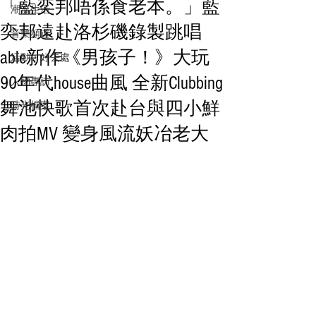
「藍奕邦唔係食老本。」藍
潮流生活
奕邦遠赴洛杉磯錄製跳唱
音樂頻道
able新作《男孩子！》大玩
活動・好去處
90年代house曲風 全新Clubbing
人物專訪
舞池快歌首次赴台與四小鮮
時光檔案
肉拍MV 變身風流妖冶老大