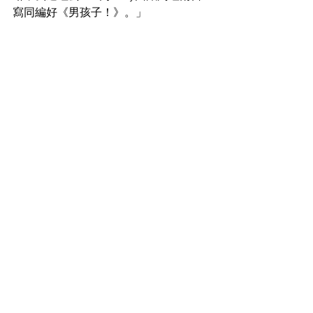
寫同編
好《男孩子！》。」