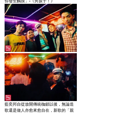
你發生觸摸」
-
《男孩子！》
藍奕邦自從放開傳統枷鎖以後，無論造
歌還是做人亦愈來愈自在，新歌的「親