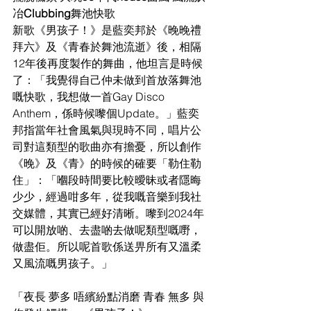
冶
Clubbing
舞池快歌
新歌《男孩子！》是藍奕邦於《晚晚禮
拜六》及《青春於舞池流逝》後，相隔
12年後再度製作的舞曲，他坦言是
時候
了：「我覺得自己仲未做到首放落舞池
嘅快歌，我想做一首
Gay Disco 
Anthem，係時候嚟個Update。」藍
奕
邦指當年社會風氣與現時不同，唱片公
司對這類型的歌曲亦有擔憂，所以創作
《晚》及《青》的時候的確要「勒住勒
住」：「
嗰段時間要比較曖昧或者隱晦
少少，經過咁多年，從我嘅音樂到我社
交媒體，其實已經好清
晰。嚟到
2024年
可以開放啲、去盡啲去做呢類型嘅嘢，
做盡佢。所以呢首歌係送畀所有又溫柔
又風流嘅男
孩子。」
「夜長 夢多 唔繽紛點消磨 青春 無多 與