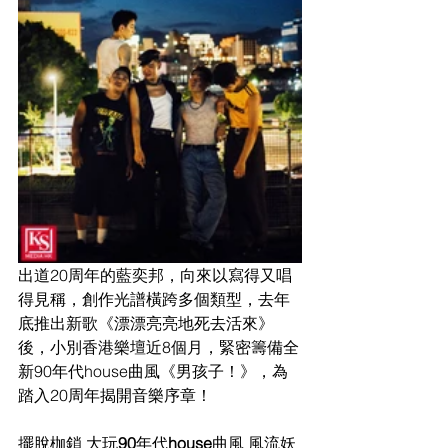
出道
20周年的藍奕邦，向來以寫得又唱
得見稱，創作光譜橫跨多個類型，去年
底推出新歌《漂漂亮亮地死去
活來》
後，小別香港樂壇近
8個月，緊密籌備全
新90年代house曲風《男孩子！》，為
踏入20周年揭開音樂序
章！
擺
脫枷鎖 大玩
90
年代
house
曲風 風流妖