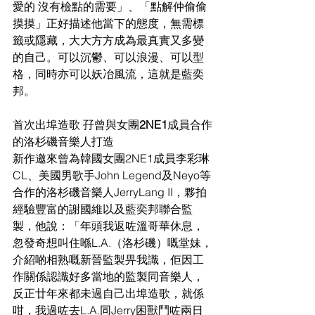
愛的 沒有檢點的需要」、「點解仲
偷偷
摸摸」正好描述他當下的態度，無需標
籤或隱藏，大大方方成為最真實又多變
的自己。可以沉鬱、可
以浪漫、可以型
格，同時亦可以妖冶風流，這就是藍奕
邦。
首次出埠造歌 孖曾與女團
2NE1
成員合作
的洛杉磯音樂人打造
新作邀來曾為韓國女團
2NE1成員李彩琳
CL、美國男歌手John Legend及Neyo等
合作的洛杉磯音樂人Jerry
Lang II
，夥拍
經驗豐富的謝國維以及藍奕邦聯合監
製，他說：「年頭我返咗溫哥華休息，
忽發奇想叫住喺L.A.
（洛杉磯）嘅堂妹，
介紹
啲相熟嘅新晉監製畀我識，佢因工
作關係認識好多當地的監製同音樂人，
反正廿年來
都未過自己出埠造歌，就係
咁，我過
咗去L.A.同Jerry困獸鬥咗兩日