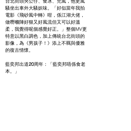
台北街頭夾公仔、食冰、兜風，他更風
騷坐出車外大騷妖味。「好似當年我拍
電影《飛砂風中轉》咁，係江湖大佬，
做
嘢嗰陣好狠又好風流但又可以好溫
柔，我覺得呢個感覺好正。」整個
MV
更
特意以黑白調色，加上傳統台北街頭的
影像，為《男孩子！》添上不羈
與優雅
的復古情懷。
藍奕邦出道
20
周年：「藍奕邦唔係食老
本。」