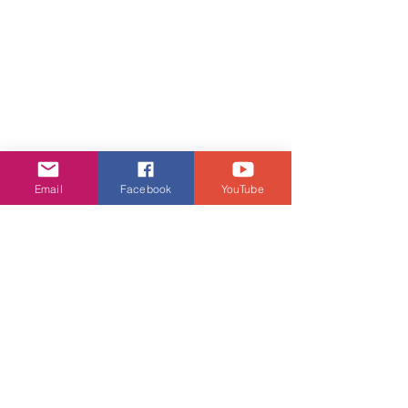
Email
Facebook
YouTube
《男孩子！》
曲
: Jerry Lang II / 藍奕邦
詞
: 藍奕邦
編 
/ 監: Jerry Lang II / 謝國維 / 藍奕邦
若你有被肯定的需要