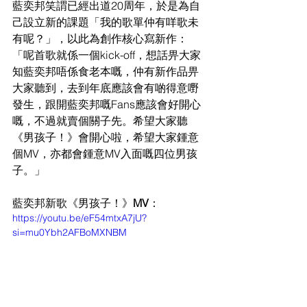
藍奕邦笑謂已經出道
20周年，於是為自
己設立新的課題「我的歌單仲有咩歌未
有呢？」，以此為創作核心寫
新作：
「呢首歌就係一個
kick-off，想話畀大家
知藍奕邦唔係食老本嘅，仲有新作品畀
大家聽到，去到年底應
該會有
啲得意嘢
發生，跟開藍奕邦嘅Fans應該會好開心
嘅，不過就賣個關子先。希望大家聽
《男孩子！》會
開心啦，希望大家鍾意
個
MV，亦都會鍾意MV入面嘅四位男孩
子。」
藍奕邦新歌《男孩子！》
MV
：
https://youtu.be/eF54mtxA7jU?
si=mu0Ybh2AFBoMXNBM