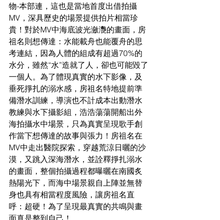
物-本部連，這也是當地首度出借拍攝
MV，深具歷史的場景提供拍片相當珍
貴！對於MV中海底波光瀲灧的畫面，房
祖名則想傳達：水能載舟也能覆舟的思
考連結，因為人體的組成有超過70%的
水分，雖然“水”造就了人，卻也可能毀了
一個人。為了體現真實的水下影像，及
垂死掙扎的溺水感，房祖名特地提前準
備潛水訓練，導演也不計成本出動潛水
教練與水下攝影組，浩浩蕩蕩開船出外
海拍攝水中場景，只為真實呈現歌手創
作當下想傳達的故事與張力！房祖名在
MV中走出醫院探索，穿越荒涼日曬的沙
漠，又跳入深海潛水，並詮釋掙扎溺水
的畫面，整個拍攝過程都曝曬在南國炙
熱陽光下，而海中場景親自上陣並無替
身也具有相當程度風險，讓房祖名直
呼：超硬！為了呈現最真實的共鳴與畫
面真是整到自己！