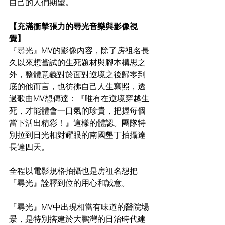
自己的人們期望。
【充滿衝擊張力的尋光音樂與影像視
覺】
『尋光』MV的影像內容，除了房祖名長
久以來想嘗試的生死題材與腳本構思之
外，整體意義對於面對逆境之後歸零到
底的他而言，也彷彿自己人生寫照，透
過歌曲MV想傳達：『唯有在逆境穿越生
死，才能體會一口氣的珍貴，把握每個
當下活出精彩！』這樣的體認。團隊特
別拉到日光相對耀眼的南國墾丁拍攝達
長達四天。
全程以電影規格拍攝也是房祖名想把
『尋光』詮釋到位的用心和誠意。
『尋光』MV中出現相當有味道的醫院場
景，是特別搭建於大鵬灣的日治時代建