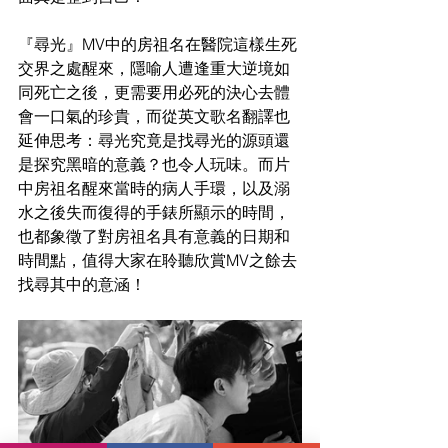
『尋光』MV中的房祖名在醫院這樣生死
交界之處醒來，隱喻人遭逢重大逆境如
同死亡之後，更需要用必死的決心去體
會一口氣的珍貴，而從英文歌名翻譯也
延伸思考：尋光究竟是找尋光的源頭還
是探究黑暗的意義？也令人玩味。而片
中房祖名醒來當時的病人手環，以及溺
水之後失而復得的手錶所顯示的時間，
也都象徵了對房祖名具有意義的日期和
時間點，值得大家在聆聽欣賞MV之餘去
找尋其中的意涵！