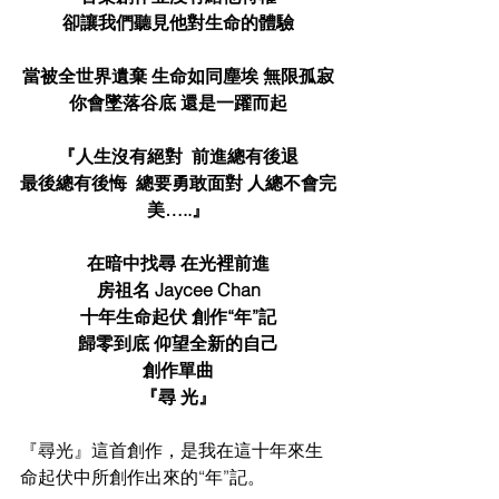
卻讓我們聽見他對生命的體驗
當被全世界遺棄 生命如同塵埃 無限孤寂
你會墜落谷底 還是一躍而起
『人生沒有絕對  前進總有後退
最後總有後悔  總要勇敢面對 人總不會完
美…..』
在暗中找尋 在光裡前進
房祖名 Jaycee Chan
十年生命起伏 創作“年”記
歸零到底 仰望全新的自己
創作單曲
『尋 光』
『尋光』這首創作，是我在這十年來生
命起伏中所創作出來的“年”記。