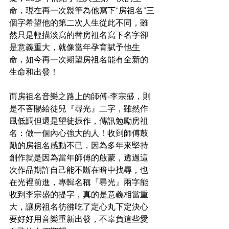
命，現在再一次親筆為他寫下“房祖名”三
個字希望他的第二次人生從此不同，雖
然只是輕描淡寫的替房祖名寫下名字卻
是意義重大，就像當年孕育賦予他生
命，如今再一次期望房祖名能有全新的
生命和出發！
而房祖名音樂之路上的師傅-李宗盛，則
是不吝賜給徒兒『尋光』二字，雖然作
風低調但還是望徒振作，傳訊勉勵房祖
名：做一個內心強大的人！收到師傅鼓
勵的房祖名感動不已，因為多年來堅持
創作就是因為當年師傅的啟蒙，透過這
次作品期許自己能不斷在暗中找尋，也
在光裡前進，專輯名稱『尋光』兩字能
收到李宗盛的提字，真的是意義相當重
大，讓房祖名彷彿吃了定心丸下定決心
要好好用音樂重新出發，不辜負這些愛