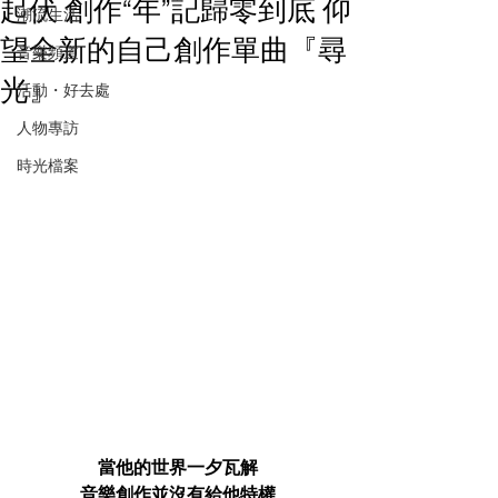
起伏 創作“年”記歸零到底 仰
潮流生活
望全新的自己創作單曲『尋
音樂頻道
光』
活動・好去處
人物專訪
時光檔案
當他的世界一夕瓦解
音樂創作並沒有給他特權