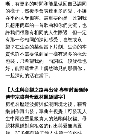
晰，有更多的時間和能量做回自己認同
的樣子，然後學會表達更多的愛，不讓
在乎的人受傷害。最重要的是，此刻我
只想用簡單的一首歌曲和你們交流，也
許我們很難有相同的人生際遇，但一定
有那一秒相同的深刻感受，喜怒或哀
樂？在生命的某個當下片刻。生命的本
質也許不需要像商品一樣有過多的概念
包裝，只希望我的一句詞或一段旋律也
好，能跟這世界上偶然聽見的那個你，
一起深刻的活在當下。
【人生與音樂之路再出發 專輯封面獲師
傅李宗盛與母親林鳳嬌賜字】
房祖名歷經波折與低潮困境之後，藉音
樂創作再出發，單曲主視覺上可發現人
生中兩位重量級貴人的勉勵與祝福。母
親林鳳嬌對房祖名的付出與愛無庸置
疑，30多年前給了他人生第一次的生