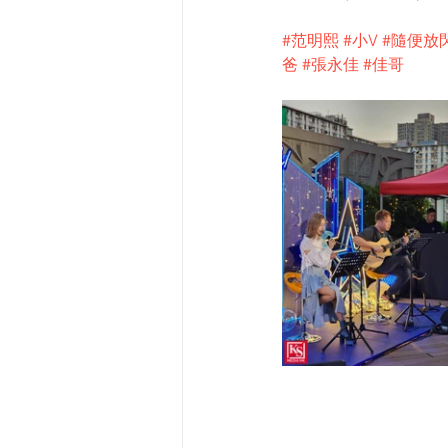
#范明熙
#小V
#隨便放
爸
#張永佳
#佳哥