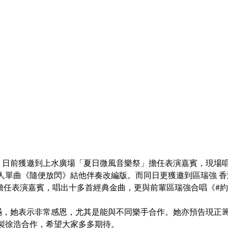
）日前獲邀到上水廣場「夏日微風音樂祭」擔任表演嘉賓，現場
人單曲《隨便放閃》結他伴奏改編版。而同日更獲邀到區瑞強 香
》擔任表演嘉賓，唱出十多首經典金曲，更與前輩區瑞強合唱《#
滿，她表示非常感恩，尤其是能與不同樂手合作。她亦預告現正
製徐浩合作，希望大家多多期待。