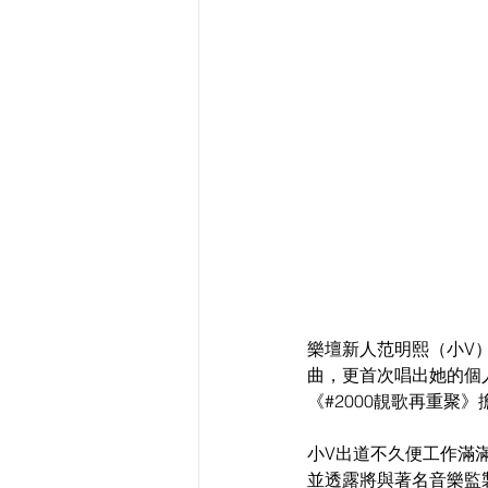
樂壇新人范明熙（小V
曲，更首次唱出她的個
《#2000靚歌再重聚
小V出道不久便工作滿
並透露將與著名音樂監