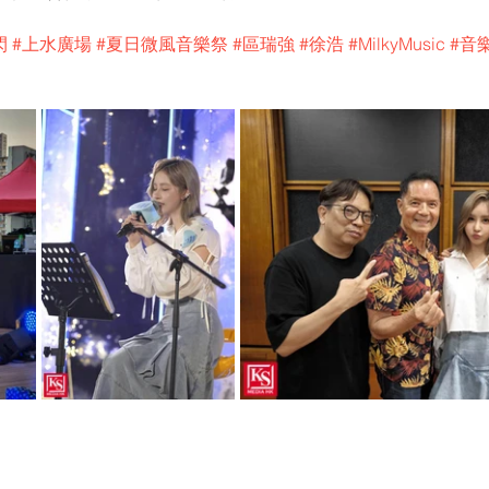
閃
#上水廣場
#夏日微風音樂祭
#區瑞強
#徐浩
#MilkyMusic
#音