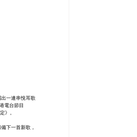
唱出一連串悅耳歌
港電台節目
約定》。
籌備下一首新歌，