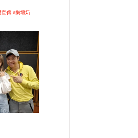
樂宣傳
#樂壇奶