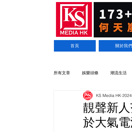
首頁
關於我
所有文章
娛樂頭條
潮流生活
KS Media HK
202
靚聲新人
於大氣電