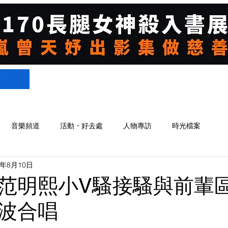
們
音樂頻道
活動・好去處
人物專訪
時光檔案
4年8月10日
范明熙小V騷接騷與前輩
波合唱