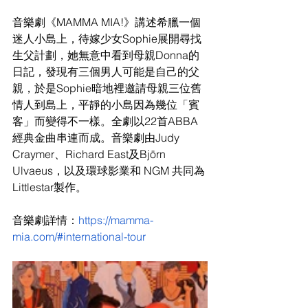
音樂劇《MAMMA MIA!》講述希臘一個
迷人小島上，待嫁少女Sophie展開尋找
生父計劃，她無意中看到母親Donna的
日記，發現有三個男人可能是自己的父
親，於是Sophie暗地裡邀請母親三位舊
情人到島上，平靜的小島因為幾位「賓
客」而變得不一樣。全劇以22首ABBA
經典金曲串連而成。音樂劇由Judy 
Craymer、Richard East及Björn 
Ulvaeus，以及環球影業和 NGM 共同為
Littlestar製作。
音樂劇詳情：
https://mamma-
mia.com/#international-tour