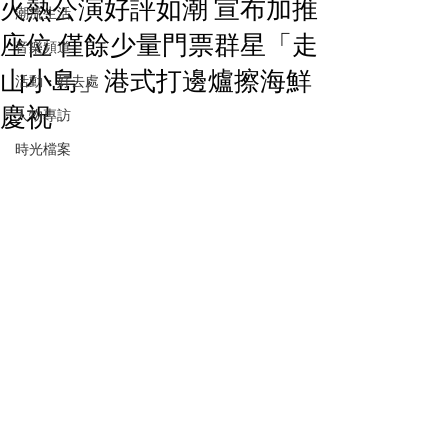
火熱公演好評如潮 宣布加推
潮流生活
座位 僅餘少量門票群星「走
音樂頻道
山小島」港式打邊爐擦海鮮
活動・好去處
慶祝
人物專訪
時光檔案