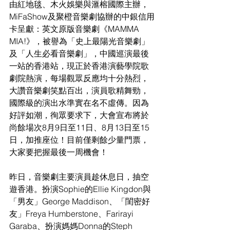
由紅地毯、木火娛樂與滙榕國際主辦，
MiFaShow及聚橙音樂劇協辦的中銀信用
卡呈獻：英文原版音樂劇《MAMMA 
MIA!》，被譽為「史上最陽光音樂劇」
及「人生必看音樂劇」，中國巡演最後
一站的香港站，現正於香港演藝學院歌
劇院熱演，每場觀眾反應均十分熱烈，
大讚音樂劇笑點百出，演員歌精舞勁，
國際級的演出水準實在名不虛傳。因為
好評如潮，徇眾要求下，大會宣布將於
尚餘場次8月9日至11日、8月13日至15
日，加推座位！目前僅剩餘少量門票，
大家要把握最後一周機會！
昨日，音樂劇主要演員趁休息日，抽空
遊香港。扮演Sophie的Ellie Kingdon與
「男友」George Maddison、「閨密好
友」Freya Humberstone、Farirayi 
Garaba、扮演媽媽Donna的Steph 