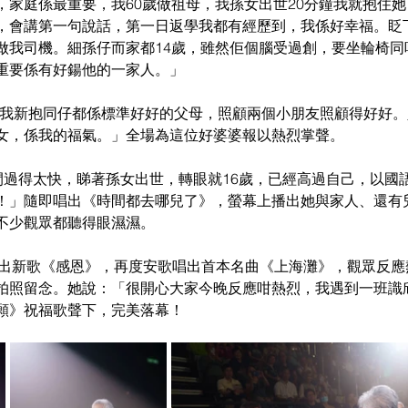
，家庭係最重要，我60歲做祖母，我孫女出世20分鐘我就抱住
，會講第一句說話，第一日返學我都有經歷到，我係好幸福。眨
做我司機。細孫仔而家都14歲，雖然佢個腦受過創，要坐輪椅同
重要係有好鍚他的一家人。」
抱：「我新抱同仔都係標準好好的父母，照顧兩個小朋友照顧得好好
女，係我的福氣。」全場為這位好婆婆報以熱烈掌聲。
嘆時間過得太快，睇著孫女出世，轉眼就16歲，已經高過自己，以國
！」隨即唱出《時間都去哪兒了》，螢幕上播出她與家人、還有
不少觀眾都聽得眼濕濕。
儀唱出新歌《感恩》，再度安歌唱出首本名曲《上海灘》，觀眾反應熱烈
拍照留念。她說：「很開心大家今晚反應咁熱烈，我遇到一班識
願》祝福歌聲下，完美落幕！