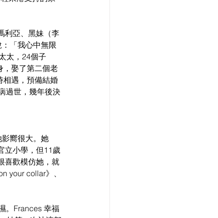
瑪利亞、黑妹（李
說：「我心中無限
太太，24個子
身，娶了第二個老
時相遇，預備結婚
病過世，幾年後決
她影嚮很大。她
立小學，但11歲
很喜歡模仿她，就
your collar》、
Frances 幸福