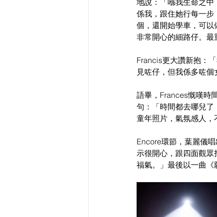
地說：「喺我生命之中
係我，跟住她行每一步
個，還開始學車，可以
非常開心的細路仔。最
Francis更大讚新
見咗仔，但我係多咗個
語畢，Frances慨
句：「時間都去哪兒了
童年照片，氣氛感人，
Encore環節，葉麗
示很開心，跟四面觀眾
福氣。」最後以一曲《