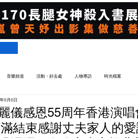
們
音樂頻道
活動・好去處
人物專訪
時光檔案
4年8月6日
麗儀感恩55周年香港演唱
》圓滿結束感謝丈夫家人的