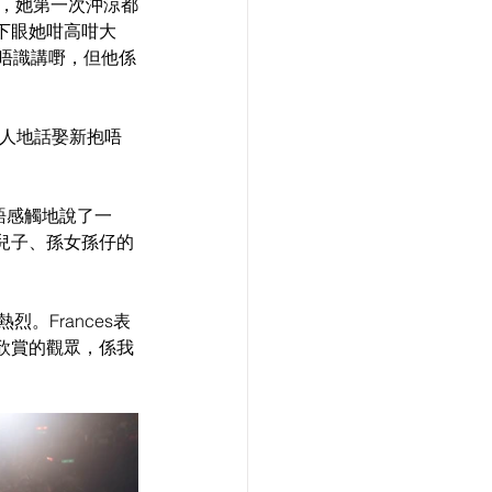
她，她第一次沖涼都
下眼她咁高咁大
唔識講嘢，但他係
。人地話娶新抱唔
語感觸地說了一
兒子、孫女孫仔的
。Frances表
欣賞的觀眾，係我