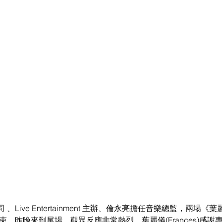
Live Entertainment 主辦、倫永亮擔任音樂總監，兩場《
結束，昨晚來到尾場，觀眾反應非常熱烈。葉麗儀(Frances)感