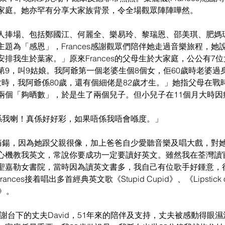
家庭。她亦罕有分享大家族背景，令全場觀眾陣陣嘩然。
人捧場、包括鄭國江、何麗全、樂易玲、黎瑞恩、邵美琪、肥媽
題為「感恩」，Frances感謝觀眾們陪伴她走過音樂旅程，她
排我生於葉家。」原來Frances的父母生於大家庭，公公有7位
第9，叫9姑娘。我阿爺第一個老婆生個8個女，佢60歲時老婆過
世時，我阿爺係80歲，還有個細佬是82歲才生。」她指父母在戰
兩個「夠晒數」，於是生了兩個兒子。但小兒子在11個月大時因
個就係我喇！真係好好彩，如果唔係我唔會喺度。」
她很痛鍚，因為她跟父親很像，加上爸爸自少愛聽音樂及唱大戲，對
心機教我英文，常說你要成功一定要讀好英文。雖然我在荃灣讀官
聖嘉勒女書院，當時因為讀英文書多，我自己有位歌手好鍾意，
Frances接着唱出多首經典英文歌《Stupid Cupid》、《Lipstick on 
re》。
文感謝台下的丈夫David，51年來的陪伴及支持，丈夫被感動得眼濕濕。