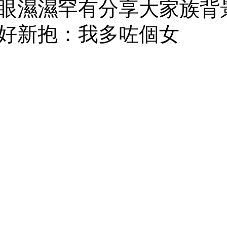
眼濕濕罕有分享大家族背
好新抱：我多咗個女