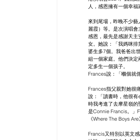
人，感恩擁有一個幸福
來到尾場，昨晚不少藝
麗霞）等。是次演唱會主
感恩，最先是感謝天主安
女。她說：「我媽咪排
婆生多7個。我爸爸出
組一個家庭。他們決定
定多生一個孩子。
Frances說：「嗰
Frances指父親對
說：「讀書時，他很有
時我考進了去摩星嶺的
是Connie Francis。」
《Where The Boys A
Francis又特別以英