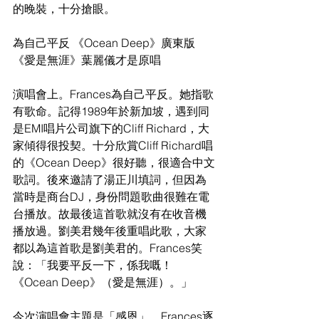
的晚裝，十分搶眼。
為自己平反 《Ocean Deep》廣東版
《愛是無涯》葉麗儀才是原唱
演唱會上。Frances為自己平反。她指歌
有歌命。記得1989年於新加坡，遇到同
是EMI唱片公司旗下的Cliff Richard，大
家傾得很投契。十分欣賞Cliff Richard唱
的《Ocean Deep》很好聽，很適合中文
歌詞。後來邀請了湯正川填詞，但因為
當時是商台DJ，身份問題歌曲很難在電
台播放。故最後這首歌就沒有在收音機
播放過。劉美君幾年後重唱此歌，大家
都以為這首歌是劉美君的。Frances笑
說：「我要平反一下，係我嘅！
《Ocean Deep》（愛是無涯）。」
今次演唱會主題是「感恩」，Frances逐