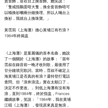
貴首飾，並在台上換首飾。她笑說：
「隻戒指鵝蛋咁大隻，換全套首飾唔可
以喺換衫嗰兩分鐘換埋。所以人哋台上
換衫，我就台上換珠寶。」
黃霑寫《上海灘》擔心黃埔江有冇浪？
1984年終揭盅
《上海灘》是葉麗儀的首本名曲，她說
了一個關於《上海灘》的故事：「當年
霑叔在錄音前一晚才收到歌，最後用了
廿分鐘填完歌詞。當時，霑叔不確定上
海黃埔江是否真的有浪？還特登打電話
查問。但『浪奔浪流』實在太順口了，
決定不作更改。」到低上海灘有沒有海
浪，直到1984年，終於指盅，Frances
繼續故事，笑說：「1984年，我在黃埔
江唱《上海灘》，發現原來真是無浪，