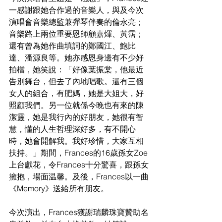
一感謝跟她合作過的音樂人，與及今次
演唱會音樂總監兼彈琴伴奏的倫永亮；
音樂路上兩位重要恩師顧嘉煇、黃霑；
還有曾為她作曲填詞的鄭國江、鮑比
達、潘源良等。她亦感恩身邊有不少好
拍檔，她笑說：「好像葉振棠，他最近
告別舞台，但去了內地唱歌。還有三個
女人的組合，有肥媽，她是大姐大，好
照顧我們。另一位就係今晚也有來的陳
潔靈，她是我行內的好朋友，她很有智
慧，懂的人生哲理深好多，有不開心
時，她會開解我。我好珍惜，大家互相
扶持。」期間，Frances的16歲孫女Zoe
上台獻花，令Frances十分驚喜，跟孫女
擁抱，場面温馨。及後，Frances以一曲
《Memory》送給所有朋友。
今次演出，Frances獲謝瑞麟珠寶贊助名