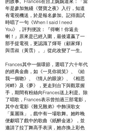
的故事。Frances在台上娓娓道來：「當
年是參加無綫《聲寶之夜》入行，知道
有電視機送，於是報名參加。記得面試
時唱了一句《When I said I need 
You》，評判便說：『得喇！你返去
喇！』原來是已經入圍，最後還嬴了一
部手提電視，更認識了煇哥（顧家煇）
與霑叔（黃霑）。」從此改變了一生。
Frances其中一個環節，選唱了六十年代
的經典金曲，如《一見你就笑》、《給
我一個吻》、《情人的眼淚》、《相思
河畔》及《夢》，更走到台下與觀眾握
手，期間有粉絲向Frances送上利是。除
了唱歌，Frances表示曾拍過三部電影，
其中在電影《難兄難弟》中飾演歌女
「葉麗珠」，戲中有一場歌舞。她昨晚
便獻唱了戲中的歌曲《紙醉金迷》，並
邀請了拉丁舞高手表演，她亦換上彩色