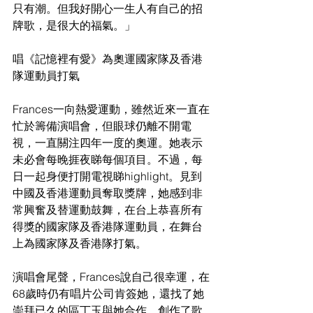
只有潮。但我好開心一生人有自己的招
牌歌，是很大的福氣。」
唱《記憶裡有愛》為奧運國家隊及香港
隊運動員打氣
Frances一向熱愛運動，雖然近來一直在
忙於籌備演唱會，但眼球仍離不開電
視，一直關注四年一度的奧運。她表示
未必會每晚捱夜睇每個項目。不過，每
日一起身便打開電視睇highlight。見到
中國及香港運動員奪取獎牌，她感到非
常興奮及替運動鼓舞，在台上恭喜所有
得獎的國家隊及香港隊運動員，在舞台
上為國家隊及香港隊打氣。
演唱會尾聲，Frances說自己很幸運，在
68歲時仍有唱片公司肯簽她，還找了她
崇拜已久的區丁玉與她合作，創作了歌