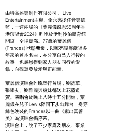
由特高娛樂制作有限公司 、Live 
Entertainment主辦、倫永亮擔任音樂總
監，一連兩場的《葉麗儀感恩55周年香
港演唱會2024》昨晚於伊利沙伯體育館
開鑼；全場爆滿。77歲的葉麗儀
(Frances) 狀態弗爆，以嘹亮靚聲獻唱多
年來的首本名曲，亦分享自己入行後的
故事，也感恩得到家人朋友同行的愛
鍚，向觀眾發放愛與正能量。
葉麗儀演唱會昨晚舉行首場，劉德華、
張學友、劉雅麗與糖妹都送上花籃道
賀。演唱會於晚上八時十五分開始，葉
麗儀在兒子Lewis陪同下步出舞台，身穿
綠色晩裝的Frances以一曲《獻出真善
美》為演唱會揭序幕。
演唱會上，說了不少家庭及朋友、事業