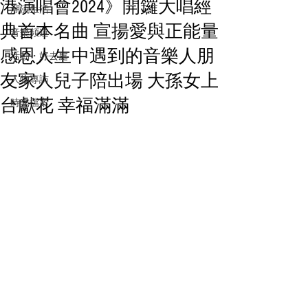
港演唱會2024》開鑼大唱經
潮流生活
典首本名曲 宣揚愛與正能量
音樂頻道
感恩人生中遇到的音樂人朋
活動・好去處
友家人兒子陪出場 大孫女上
人物專訪
台獻花 幸福滿滿
時光檔案