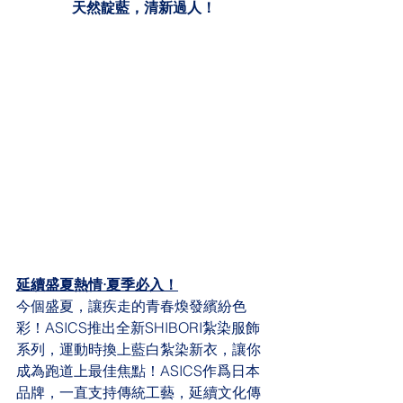
天然靛藍，清新過人！
延續盛夏熱情·夏季必入！
今個盛夏，讓疾走的青春煥發繽紛色
彩！ASICS推出全新SHIBORI紮染服飾
系列，運動時換上藍白紮染新衣，讓你
成為跑道上最佳焦點！ASICS作爲日本
品牌，一直支持傳統工藝，延續文化傳