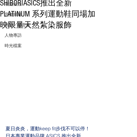
SHIBORIASICS推出全新
潮流生活
PLATINUM 系列運動鞋同場加
音樂頻道
映限量天然紮染服飾
活動・好去處
人物專訪
時光檔案
夏日炎炎，運動keep fit步伐不可以停！
日本專業運動品牌 ASICS 推出全新 