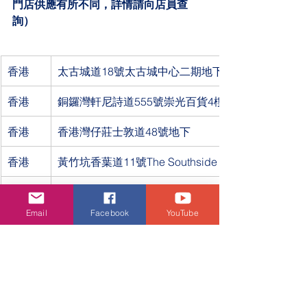
門店供應有所不同，詳情請向店員查
詢）
香港
太古城道18號太古城中心二期地下018B號舖
香港
銅鑼灣軒尼詩道555號崇光百貨4樓4-03號櫃位
香港
香港灣仔莊士敦道48號地下
香港
黃竹坑香葉道11號The Southside 1 樓125舖
九龍
尖沙咀海港城海運大廈二階OT268-9號舖
Email
Facebook
YouTube
九龍
尖沙咀河內道18號K11購物藝術館地下G15B & G16
九龍
紅磡黃埔天地時尚坊第二期地下G18A號舖
九龍
旺角花園街60號地舖