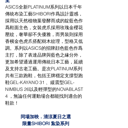
受
ASICS全新PLATINUM系列以日本千年
傳統布染工藝SHIBORI作爲設計靈感，
採用以天然植物葉發酵而成的靛藍色作
爲鞋面主色，女裝虎爪採用玫瑰金櫻花
壓紋，奢華卻不失優雅，而男裝則採用
香檳金色虎爪搭配樹木紋理，型格又低
調。系列以ASICS的招牌顔色藍色作爲
主打，除了表達品牌與藍色之緣分外，
更加希望通過運用傳統日本工藝，延續
及支持古老工藝。是次PLATINUM系列
共有三款跑鞋，包括王牌穩定支撐型跑
鞋GEL-KAYANO 31 、緩震型GEL-
NIMBUS 26以及輕彈型的NOVABLAST 
4 ，無論任何運動場合都能找到適合的
鞋款！
同場加映．清涼夏日之選
限量SHIBORI 紮染系列