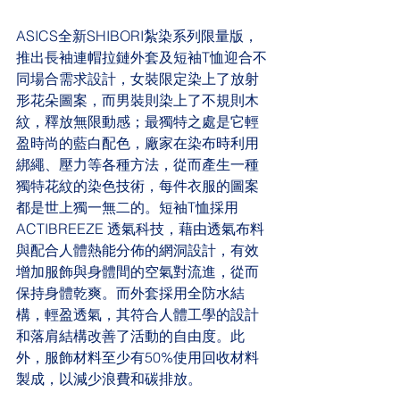
ASICS全新SHIBORI紮染系列限量版，
推出長袖連帽拉鏈外套及短袖T恤迎合不
同場合需求設計，女裝限定染上了放射
形花朵圖案，而男裝則染上了不規則木
紋，釋放無限動感；最獨特之處是它輕
盈時尚的藍白配色，廠家在染布時利用
綁繩、壓力等各種方法，從而產生一種
獨特花紋的染色技術，每件衣服的圖案
都是世上獨一無二的。短袖T恤採用
ACTIBREEZE 透氣科技，藉由透氣布料
與配合人體熱能分佈的網洞設計，有效
增加服飾與身體間的空氣對流進，從而
保持身體乾爽。而外套採用全防水結
構，輕盈透氣，其符合人體工學的設計
和落肩結構改善了活動的自由度。此
外，服飾材料至少有50%使用回收材料
製成，以減少浪費和碳排放。