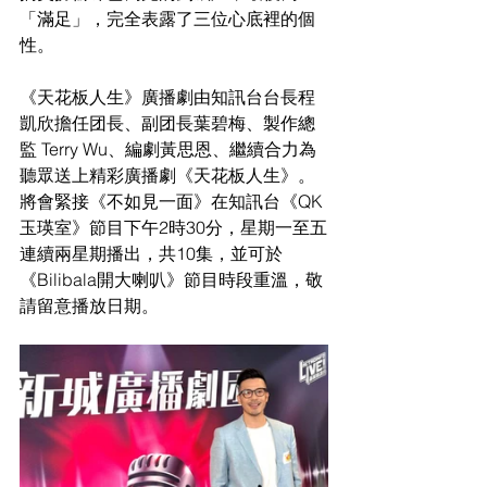
「滿足」，完全表露了三位心底裡的個
性。
《天花板人生》廣播劇由知訊台台長程
凱欣擔任团長、副团長葉碧梅、製作總
監 Terry Wu、編劇黃思恩、繼續合力為
聽眾送上精彩廣播劇《天花板人生》。
將會緊接《不如見一面》在知訊台《QK
玉瑛室》節目下午2時30分，星期一至五
連續兩星期播出，共10集，並可於
《Bilibala開大喇叭》節目時段重溫，敬
請留意播放日期。