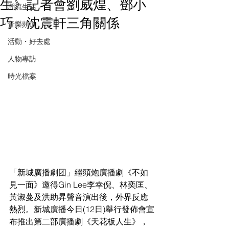
生》記者會劉威煌、鄧小
潮流生活
巧、沈震軒三角關係
音樂頻道
活動・好去處
人物專訪
時光檔案
「新城廣播劇团」繼頭炮廣播劇《不如
見一面》邀得Gin Lee李幸倪、林奕匡、
黃淑蔓及洪助昇聲音演出後，外界反應
熱烈。新城廣播今日(12日)舉行發佈會宣
布推出第二部廣播劇《天花板人生》，