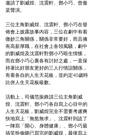
邀請了劉威煌、沈震軒、鄧小巧、曾傲
棐聲演。
三位主角劉威煌、沈震軒、鄧小巧在發
佈會上披露故事內容，三位在劇中有着
微妙三角關係，關係非常要好，而且擁
有高薪厚職，在社會上各領風騷，劇中
的劉威煌及沈震軒對鄧小巧暗生情愫，
而在鄧小巧心裏各有討好之處，一直保
持著比好朋友更好的三人行情誼關係，
有着各自的人生天花板，並約定40歲時
比併人生天花板級數。
活動上，司儀范振鋒請三位主角劉威
煌、沈震軒、鄧小巧各自寫上心目中的
人生天花板，劉威煌完全不需要考慮爽
快地寫上「無慾無求」、沈震軒則諗了
一陣寫「開心、身體健康」、鄧小巧最
搞笑扮偷睇已寫完的劉威煌，最後寫上