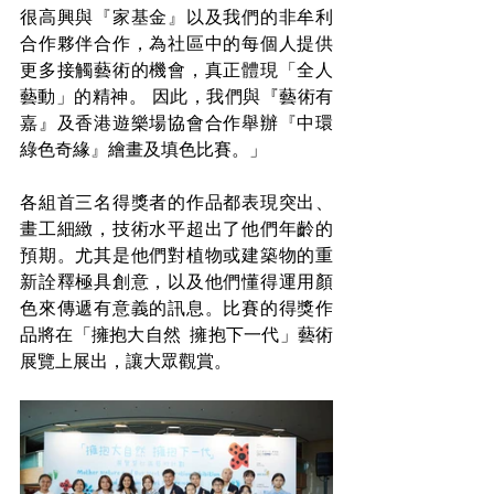
很高興與
『
家基金
』
以及我們的非牟利
合作夥伴合作，為社區中的每個人提供
更多接觸藝術的機會，真正體現「全人
藝動」的精神。 因此，我們與『藝術有
嘉』及香港遊樂場協會合作舉辦
『
中環
綠色奇緣
』
繪畫及填色比賽。」
各組首三名得獎者的作品都表現突出、
畫工細緻，技術水平超出了他們年齡的
預期。尤其是他們對植物或建築物的重
新詮釋極具創意，以及他們懂得運用顏
色來傳遞有意義的訊息。比賽的得獎作
品將在「擁抱大自然  擁抱下一代」藝術
展覽上展出，讓大眾觀賞。