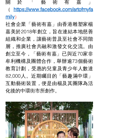
關於「藝術有嘉」
（
https://www.facebook.com/artofmyfa
mily
）
社會企業「藝術有嘉」由香港雕塑家楊
嘉美於2018年創立，旨在連結本地慈善
組織和企業，讓藝術普及至社會不同階
層，推廣社會共融和激發文化交流。由
創立至今，「藝術有嘉」已與近70家非
牟利機構及團體合作，舉辦逾73個藝術
教育計劃，受惠的兒童及青少年人數達
82,000人。近期矚目的「藝趣滿中環」
互動藝術裝置，便是由楊及其團隊為活
化後的中環街市所創作。