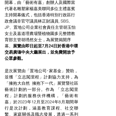
開幕，由「藝術有嘉」創辦人及國際當
代著名雕塑家楊嘉美聯同多位主禮嘉賓
主持開幕儀式，包括香港特別行政區行
政會議非官守議員林正財議員, SBS, 
JP、置地公司企業社會責任主管胡玉怡
女士及嘉道理農場暨植物園多元整體教
育部主管胡琇然女士，為展覽揭開序
幕。
展覽由即日起至7月24日於香港中環
交易廣塲中央大廳展出，並免費開放予
公眾參觀。
是次展覽由「置地公司･家基金」贊助，
並獲「立志闖里程」計劃協力支持，為
「擁抱大自然  擁抱下一代」展覽暨社區
藝術計劃的一部分。作為 「立志闖里
程」計劃的服務伙伴機構，「藝術有
嘉」於2023年12月至2024年8月期間舉
行是次計劃，涵蓋教育課程、社交聯
繫、家庭關係及職志發展，透過一系列