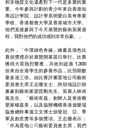
和非物質文化遺產對下一代是多麼的重
要。今年參與計劃的青少年來自香港知
專設計學院、設計學系明愛白英奇專業
學校、香港都會大學及香港城市大學。
他們直接參與了今天展覽的藝術策展過
程，我對他們的成功感到非常自豪。」
此外，「中環綠色奇緣」繪畫及填色比
賽頒獎禮亦於展覽開幕當日舉行。比賽
獲得大眾熱烈響應，共收到超過
 1,300 
份來自全港學生的參賽作品，比預期數
量多達三倍。由比賽評審置地公司藝術
委員會主席王志珊女士、跨領域設計師
兼篆刻藝術家梁昆剛先生、策展人林靖
風先生、「藝術有嘉」創辦人及香港雕
塑家楊嘉美，以及協辦機構香港遊樂場
協會總幹事溫立文博士頒發冠、亞、季
軍及創意獎等多個獎項。王志珊表示：
「作為置地
公司
藝術委員會主席，我們