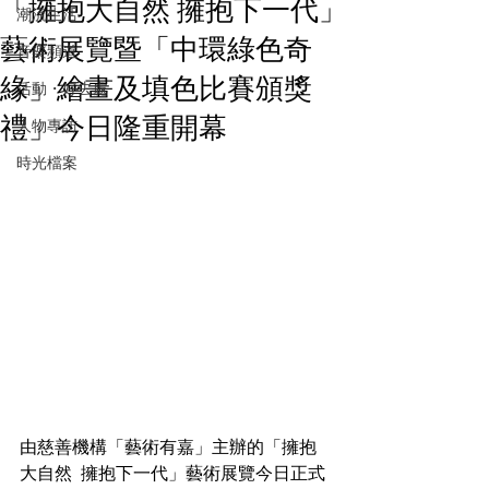
「擁抱大自然 擁抱下一代」
潮流生活
藝術展覽暨「中環綠色奇
音樂頻道
緣」繪畫及填色比賽頒獎
活動・好去處
禮」今日隆重開幕
人物專訪
時光檔案
由慈善機構「藝術有嘉」主辦的「擁抱
大自然  擁抱下一代」藝術展覽今日正式