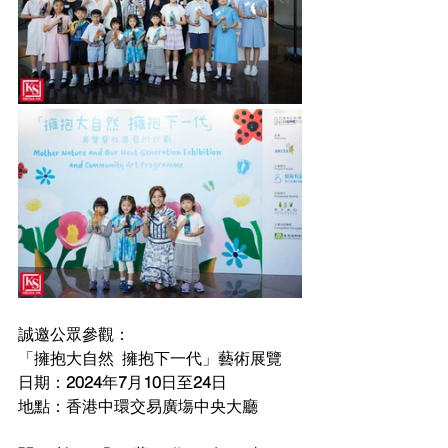
誠邀公眾參觀：
「擁抱大自然
擁抱下一代」藝術展覽
日期：
2024
年
7
月
10
日至
24
日
地點：香港中環交易廣塲中央大廳