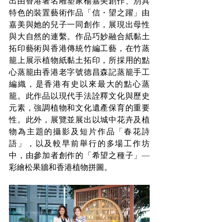
出由香港著名雕塑家楊嘉美創作、別具
特色的裝置藝術作品「信・望之躍」由
嘉美與她的兒子一同創作，展現出母性
與大自然的連繫。作品巧妙融合紙黏土
拓印藝術與香港傳統竹編工藝，在竹蒸
籠上展示植物紙黏土拓印，所採用的點
心蒸籠由香港老字號德昌森記蒸籠手工
編織，是香港有史以來最大的點心蒸
籠。此作品以現代手法詮釋文化與歷史
元素，強調植物和文化遺產保育的重要
性。此外，展覽並展出以城中花卉及植
物為主題的攝影及短片作品「春花詩
語」，以及較早前舉行的多場工作坊
中，由參加者創作的「希望之種子」— 
彩繪松果牆和香港植物拼圖。