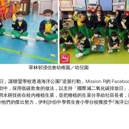
翠林邨浸信會幼稚園／幼兒園
讓聯盟學校透過海洋公園｢逆瀕行動」Mission R的 Faceb
動中，採用低碳飲食的做法，以支持「國際減二氧化碳排放日」
用水耕技術在校內種植生菜，並把種植的生菜分享給社區長者，
嘉許他們的傑出努力，伊利沙伯中學舊生會小學分校獲授予｢海洋