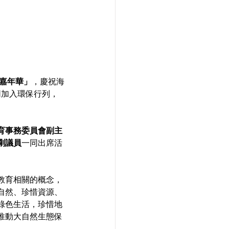
育嘉年華」
，慶祝海
同加入環保行列，
育事務委員會副主
剛議員
一同出席活
教育相關的概念，
自然、珍惜資源、
綠色生活，珍惜地
推動大自然生態保