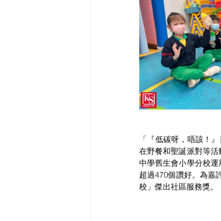
「『低碳呀，唔該！』日」
在野餐和聖誕派對等活
中學舊生會小學分校運
超過470個讚好。為
校」傑出社區服務獎。