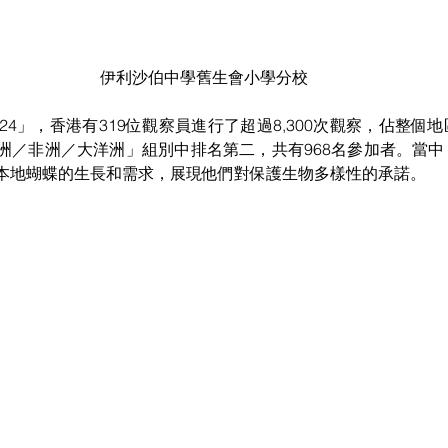
伊利沙伯中學舊生會小學分校
24」，香港有319位觀察員進行了超過8,300次觀察，佔整個
洲／非洲／大洋洲」組別中排名第二，共有968名參加者。當
本地蝴蝶的生長和需求，展現他們對保護生物多樣性的承諾。