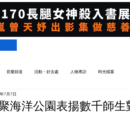
們
音樂頻道
活動・好去處
人物專訪
時光檔案
4年7月7日
聚海洋公園表揚數千師生