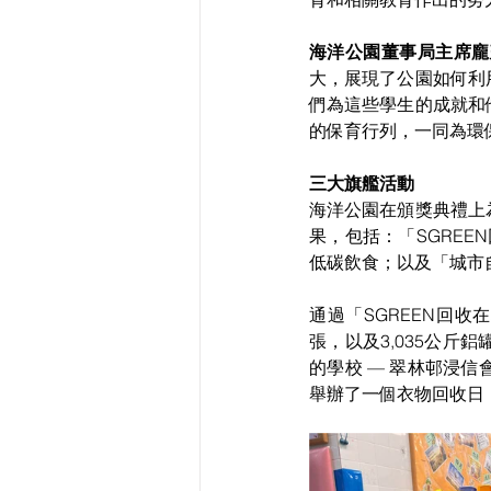
海洋公園董事局主席龐
大，展現了公園如何利
們為這些學生的成就和
的保育行列，一同為環
三大旗艦活動
海洋公園在頒獎典禮上
果，包括：「SGRE
低碳飲食；以及「城市
通過「SGREEN回收
張，以及3,035公
的學校 — 翠林邨浸
舉辦了一個衣物回收日