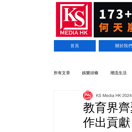
首頁
關於我
所有文章
娛樂頭條
潮流生活
KS Media HK
202
教育界齊
作出貢獻