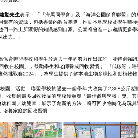
建貽先生
表示︰「『海馬同學會』及『海洋公園保育聯盟』的
用獨有的資源，包括專業的教育團隊，推動本地學校及學生積極
他們一路上所獲得的知識感到自豪。公園將會進一步邀請更多學
保出力。」
為保育聯盟學校和學生於過去一年的努力作出加許，並特別強調
EN回收在校園」，鼓勵學生和老師養成回收習慣；｢『低碳呀，
自然挑戰賽2024」，為學生提供了解本地生物多樣性和動植物
在校園」活動，聯盟學校於過去一個學年共收集了2,358公斤塑膠、
斤鋁罐。收集到最多回收物品的學校獲頒發「最佳參與學校」獎。
信會幼稚園／幼兒園，展示了創新的方法，將可回收物轉化為玩
，培養家庭的回收習慣。