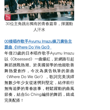
30位主角跳出獨有的青春篇章，揮灑動
人汗水
00後唱作歌手Ayumu Imazu操刀廣告主
題曲《Where Do We Go!》
年僅23歲的日本唱作歌手Ayumu Imazu
以《Obsessed》一曲爆紅，於網路引起
舞蹈挑戰熱潮。於美國留學的他能歌善
舞熱愛創作，今次為廣告執筆的新曲
《Where Do We Go!》，歌詞完美演繹
無數少年少女從迷惘到堅定，結伴前行
無悔追夢的青春故事，輕鬆躍動的曲風
節奏，結合So Ching編排的舞蹈，鑄成
完美配搭！