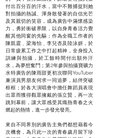
付出百分百的汗水，當中不難捕捉到她
對拍攝的熱誠、渾身散發著的自信光芒
及其親切的笑容，成為廣告中滿懷感染
力，勇於衝破界限，以自身青春活力覺
醒其他同窗的先驅；作為全職工作者的
陳凱霆﹑梁海怡﹑李兒杏及陸泳妍，於
日常疲累工作之中打起精神，全身投入
訓練與拍攝，於工餘時間付出額外汗
水，為夢想奮鬥；第2年參與拍攝寶礦力
水特廣告的陳雨甜更初次聯同YouTuber
兼演員男朋友何求一同追夢，結伴突破
框框；於各大演唱會中擔任舞蹈員表現
出眾而獲得觀眾擁戴的張立賢，再一次
跳到幕前，讓大眾感受其熾熱青春之火
燃起的熱情，進一步發光發亮。
來自不同界別的廣告主角們都想藉着今
次機會，為只此一次的青春歲月留下珍