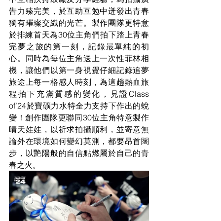
告力臻完美，於互助互勉中迸發出青春
獨有璀璨交織的光芒。製作團隊更特意
於排練首天為30位主角們拍下踏上青春
完夢之旅的第一刻，記錄最單純的初
心。同時為每位主角送上一次性菲林相
機，讓他們以第一身視覺仔細記錄追夢
旅途上每一格感人時刻，為這趟熱血旅
程拍下充滿質感的變化，見證Class 
of’24於寶礦力水特全力支持下作出的蛻
變！創作團隊更聯同30位主角特意製作
晴天娃娃，以祈求拍攝順利，並寄意無
論外在環境如何變幻莫測，都要昂首闊
步，以艷陽般的自信點燃屬於自己的青
春之火。