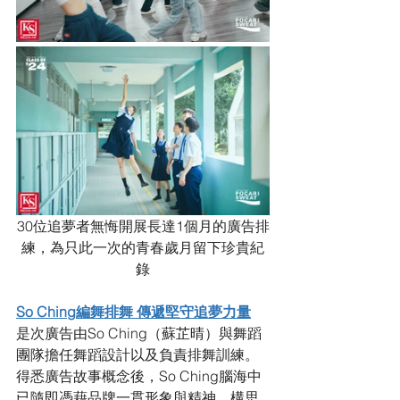
30位追夢者無悔開展長達1個月的廣告排
練，為只此一次的青春歲月留下珍貴紀
錄
So Ching編舞排舞 傳遞堅守追夢力量
是次廣告由So Ching（蘇芷晴）與舞蹈
團隊擔任舞蹈設計以及負責排舞訓練。
得悉廣告故事概念後，So Ching腦海中
已隨即憑藉品牌一貫形象與精神，構思