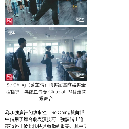
So Ching（蘇芷晴）與舞蹈團隊編舞全
程指導，為熱血青春 Class of '24搭建閃
耀舞台
為加強廣告的故事性，So Ching於舞蹈
中借用了舞台劇表演技巧，強調踏上追
夢道路上彼此扶持與勉勵的重要。其中5