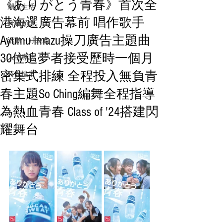
《ありがとう青春》首次全
潮流生活
港海選廣告幕前 唱作歌手
音樂頻道
Ayumu Imazu操刀廣告主題曲
活動・好去處
30位追夢者接受歷時一個月
人物專訪
密集式排練 全程投入無負青
時光檔案
春主題So Ching編舞全程指導
為熱血青春 Class of '24搭建閃
耀舞台