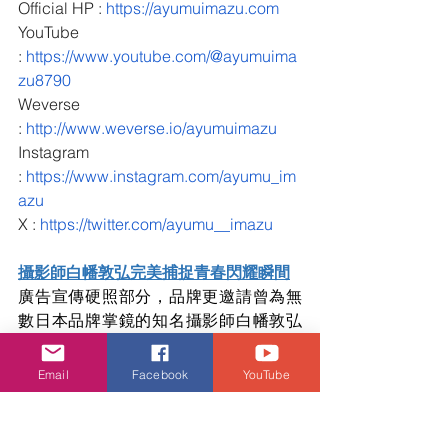
Official HP : 
https://ayumuimazu.com
YouTube 
: 
https://www.youtube.com/@ayumuima
zu8790
Weverse 
: 
http://www.weverse.io/ayumuimazu
Instagram 
: 
https://www.instagram.com/ayumu_im
azu
X : 
https://twitter.com/ayumu__imazu
攝影師白幡敦弘完美捕捉青春閃耀瞬間
廣告宣傳硬照部分，品牌更邀請曾為無
數日本品牌掌鏡的知名攝影師白幡敦弘
主理，以率真自然風格見稱的白幡敦
弘，將廣告主角們的青春氣息完美定
Email
Facebook
YouTube
格，呈現極具感染力的5張宣傳硬照，傳
遞《ありがとう青春》的無悔精神。