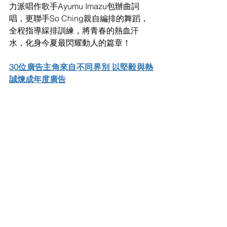
力派唱作歌手Ayumu Imazu包辦曲詞
唱，更聯手So Ching親自編排的舞蹈，
全程指導綵排訓練，將青春的熱血汗
水，化身今夏最閃耀動人的篇章！
30位廣告主角來自不同界別 以堅毅與熱
誠煉成年度廣告