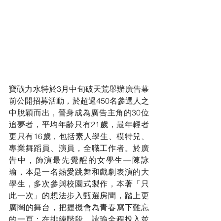
寶礦力水特於3月中旬破天荒舉辦廣告幕
前公開招募活動，於超過450名參選人之
中脫穎而出，晉身成為廣告主角的30位
追夢者，平均年齢只有21歲，最年輕者
更只有16歲，包括素人學生、模特兒、
專業舞蹈員、演員，全職工作者。於廣
告中，飾演最先覺醒的女學生—陳詠
瑜，本是一名熱愛跳舞和戲劇表演的大
學生，多次參與校園式製作，本著「只
此一次」的想法步入甄選房間，踏上更
廣闊的舞台，把握機會為青春寫下難忘
的一頁；在排練階段，詠瑜全程投入並