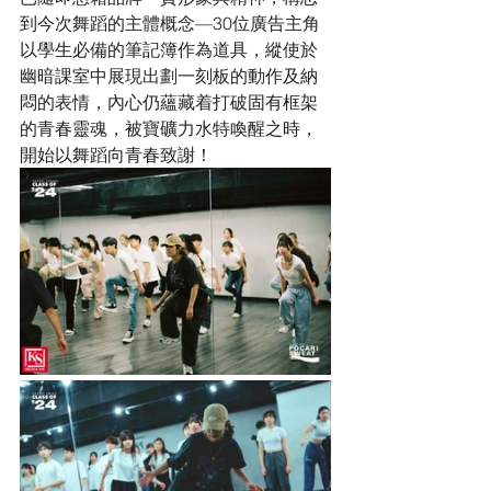
到今次舞蹈的主體概念—30位廣告主角
以學生必備的筆記簿作為道具，縱使於
幽暗課室中展現出劃一刻板的動作及納
悶的表情，內心仍蘊藏着打破固有框架
的青春靈魂，被寶礦力水特喚醒之時，
開始以舞蹈向青春致謝！