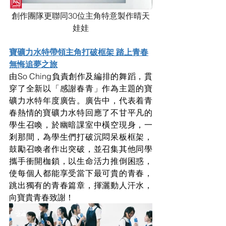
創作團隊更聯同30位主角特意製作晴天
娃娃
寶礦力水特帶領主角打破框架 踏上青春
無悔追夢之旅
由So Ching負責創作及編排的舞蹈，貫
穿了全新以「感謝春青」作為主題的寶
礦力水特年度廣告。廣告中，代表着青
春熱情的寶礦力水特回應了不甘平凡的
學生召喚，於幽暗課室中橫空現身，一
剎那間，為學生們打破沉悶呆板框架，
鼓勵召喚者作出突破，並召集其他同學
攜手衝開枷鎖，以生命活力推倒困惑，
使每個人都能享受當下最可貴的青春，
跳出獨有的青春篇章，揮灑動人汗水，
向寶貴青春致謝！