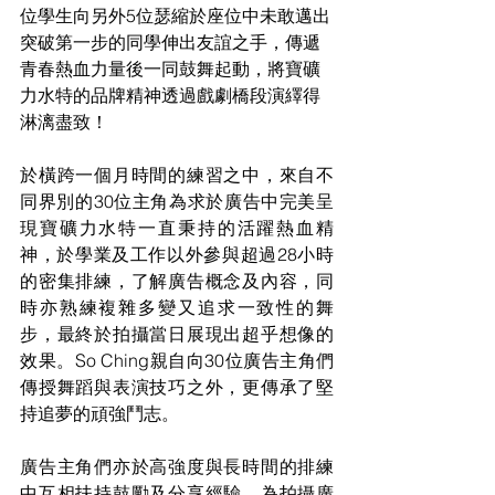
位學生向另外5位瑟縮於座位中未敢邁出
突破第一步的同學伸出友誼之手，傳遞
青春熱血力量後一同鼓舞起動，將寶礦
力水特的品牌精神透過戲劇橋段演繹得
淋漓盡致！
於橫跨一個月時間的練習之中，來自不
同界別的30位主角為求於廣告中完美呈
現寶礦力水特一直秉持的活躍熱血精
神，於學業及工作以外參與超過28小時
的密集排練，了解廣告概念及內容，同
時亦熟練複雜多變又追求一致性的舞
步，最終於拍攝當日展現出超乎想像的
效果。So Ching親自向30位廣告主角們
傳授舞蹈與表演技巧之外，更傳承了堅
持追夢的頑強鬥志。
廣告主角們亦於高強度與長時間的排練
中互相扶持鼓勵及分享經驗，為拍攝廣