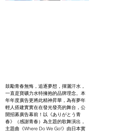
鼓勵青春無悔，追逐夢想，揮灑汗水，
一直是寶礦力水特擁抱的品牌理念。本
年年度廣告更將此精神昇華，為有夢年
輕人搭建實實在在發光發亮的舞台，公
開招募廣告幕前！以《ありがとう青
春》（感謝青春）為主題的歌舞演出，
主題曲《Where Do We Go!》由日本實