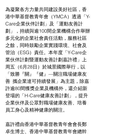
為凝聚各方力量共同建設美好社區，香
港中華基督教青年會（YMCA）透過「Y-
Care企業伙伴計劃」及「運動友善計
劃」，持續與逾100間企業機構合作舉辦
多元化的企業社會責任活動，服務社區
之餘，同時鼓勵企業實踐環境、社會及
管治（ESG）責任。本年度「Y-Care企
業伙伴計劃暨運動友善計劃嘉許禮」上
周五（6月28日）於城景國際舉行，以
「致勝『關』『健』—關注職場健康友
善  攜企業達可持續發展」為主題，除嘉
許逾80間獲獎企業及機構外，還介紹新
登場的「H-Care健康友善計劃」，提升
企業伙伴及公眾對職場健康友善、培養
員工身心及精神健康的關注。
嘉許禮由香港中華基督教青年會會長鄭
卓生博士、香港中華基督教青年會總幹