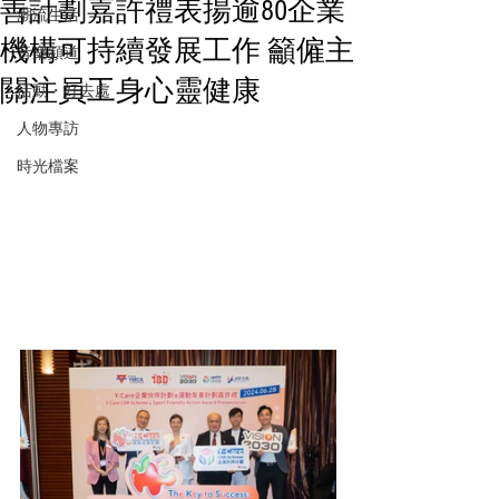
善計劃嘉許禮表揚逾80企業
潮流生活
機構可持續發展工作 籲僱主
音樂頻道
關注員工身心靈健康
活動・好去處
人物專訪
時光檔案