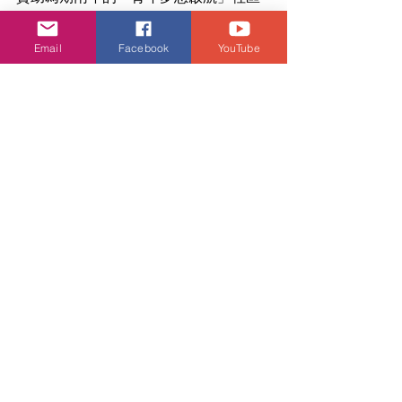
計劃，為西九龍區基層學童及其家庭，
提供學業、身心健康、學生成長及照顧
Email
Facebook
YouTube
者的支援服務。藉計劃提升學童的學習
能力、生活的解難能力和抗逆力，以及
擴闊其視野和支援網絡，讓基層學童能
夠健康快樂地成長，促進他們向上流動
的機會，服務逾2,000人。詳情：
https://www.ymca.org.hk/zh-
hant/empoweringyouthtofly
騰訊公益慈善基金會
騰訊公益慈善基金會與基滙資本民坊攜
手支持本會推出為期一年的《全民騰飛
—YM Buzzer》運動計劃，提供多項運
動培訓，包括籃球、街頭健身、山藝
等，讓青年人及基層婦女有更多參與運
動的機會，提高身心健康；亦舉辦全港
最大型非學屆青少年