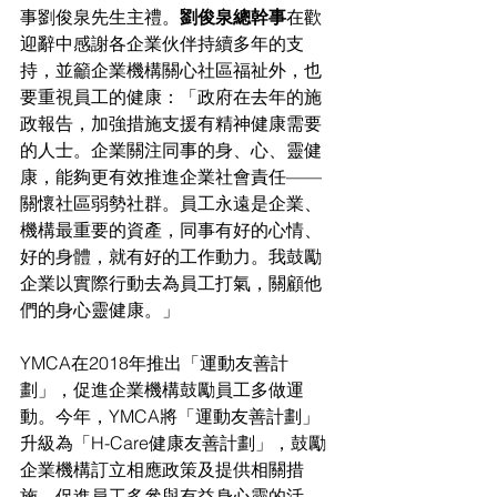
事劉俊泉先生主禮。
劉俊泉總幹事
在歡
迎辭中感謝各企業伙伴持續多年的支
持，並籲企業機構關心社區福祉外，也
要重視員工的健康：「政府在去年的施
政報告，加強措施支援有精神健康需要
的人士。企業關注同事的身、心、靈健
康，能夠更有效推進企業社會責任——
關懷社區弱勢社群。員工永遠是企業、
機構最重要的資產，同事有好的心情、
好的身體，就有好的工作動力。我鼓勵
企業以實際行動去為員工打氣，關顧他
們的身心靈健康。」
YMCA在2018年推出「運動友善計
劃」，促進企業機構鼓勵員工多做運
動。今年，YMCA將「運動友善計劃」
升級為「H-Care健康友善計劃」，鼓勵
企業機構訂立相應政策及提供相關措
施，促進員工多參與有益身心靈的活