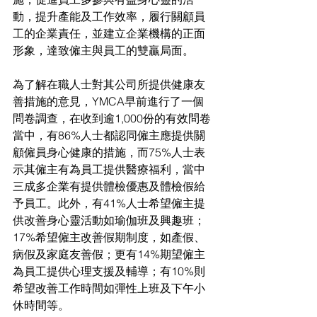
動，提升產能及工作效率，履行關顧員
工的企業責任，並建立企業機構的正面
形象，達致僱主與員工的雙贏局面。
為了解在職人士對其公司所提供健康友
善措施的意見，YMCA早前進行了一個
問卷調查，在收到逾1,000份的有效問卷
當中，有86%人士都認同僱主應提供關
顧僱員身心健康的措施，而75%人士表
示其僱主有為員工提供醫療福利，當中
三成多企業有提供體檢優惠及體檢假給
予員工。此外，有41%人士希望僱主提
供改善身心靈活動如瑜伽班及興趣班；
17%希望僱主改善假期制度，如產假、
病假及家庭友善假；更有14%期望僱主
為員工提供心理支援及輔導；有10%則
希望改善工作時間如彈性上班及下午小
休時間等。