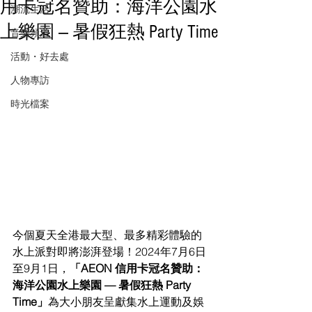
用卡冠名贊助：海洋公園水
潮流生活
上樂園 — 暑假狂熱 Party Time
音樂頻道
活動・好去處
人物專訪
時光檔案
今個夏天全港最大型、最多精彩體驗的
水上派對即將澎湃登場！2024年7月6日
至9月1日，
「AEON 信用卡冠名贊助：
海洋公園水上樂園 — 暑假狂熱 Party 
Time」
為大小朋友呈獻集水上運動及娛