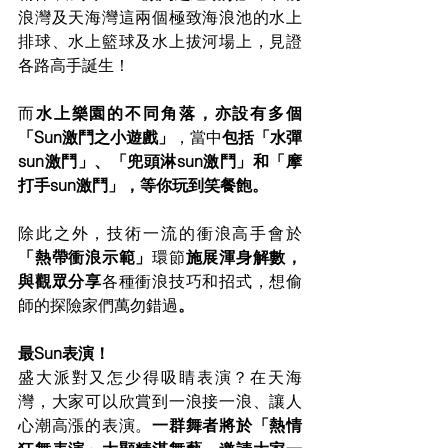
浪灣及天海灣這兩個極致海浪池的水上
排球、水上籃球及水上拔河場上，見證
各路高手誕生！
而
水上樂園的不同角落，亦設有多個
「Sun激鬥之小遊戲」
，當中
包括「水彈
sun激鬥」、「兜頭淋sun激鬥」和「摩
打手sun激鬥」，等你玩到笑餐飽。
除此之外，技術一流的衝浪高手會於
「熱帶衝浪示範」
環節
施展渾身解數，
與觀眾分享
各種衝浪技巧和招式，想偷
師的探險家們萬勿錯過
。
最Sun表演！
盛大派對又怎少得吸睛表演？在天海
灣，大家可以欣賞到一浪接一浪、讓人
心潮高漲的表演。
一群舞者將於「熱情