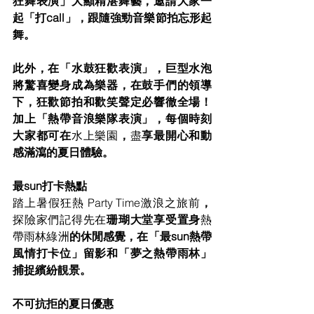
狂舞表演」大顯精湛舞藝，邀請大家一
起「打call」，跟隨強勁音樂節拍忘形起
舞。
此外，在「水鼓狂歡表演」，巨型水泡
將驚喜變身成為樂器，在鼓手們的領導
下，狂歡節拍和歡笑聲定必響徹全場！
加上「熱帶音浪樂隊表演」，每個時刻
大家都可在
水上樂園
，
盡
享最開心和動
感滿瀉的夏日體驗。
最sun打卡熱點
踏上暑假狂熱 Party Time激浪之旅前
，
探險家們記得先在
珊瑚大堂享受置身
熱
帶雨林綠洲
的休閒感覺，在「最sun熱帶
風情打卡位」留影和「夢之熱帶雨林」
捕捉繽紛靚景。
不可抗拒的夏日優惠