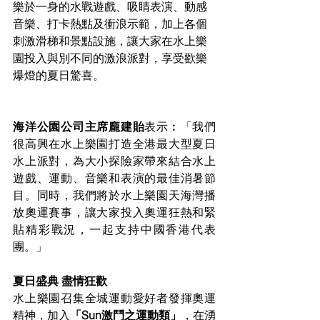
樂於一身的水戰遊戲、吸睛表演、動感
音樂、打卡熱點及衝浪示範，加上各個
刺激滑梯和景點設施，讓大家在水上樂
園投入與別不同的激浪派對，享受歡樂
爆燈的夏日驚喜。
海洋公園公司主席龐建貽
表示︰「我們
很高興在水上樂園打造全港最大型夏日
水上派對，為大小探險家帶來結合水上
遊戲、運動、音樂和表演的最佳消暑節
目。同時，我們將於水上樂園天海灣播
放奧運賽事，讓大家投入奧運狂熱和緊
貼精彩戰況，一起支持中國香港代表
團。」
夏日盛典 盡情狂歡 
水上樂園召集全城運動愛好者發揮奧運
精神，加入
「Sun激鬥之運動類」
，在湧