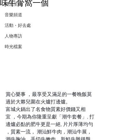
味牛骨窩一個
潮流生活
音樂頻道
活動・好去處
人物專訪
時光檔案
賞心樂事 ，最享受又滿足的一餐晚飯莫
過於大夥兒圍在火爐打邊爐。
富城火鍋出了名食物質素好價錢又相
宜 ，今期為你隆重呈獻「潮牛套餐」, 打
邊爐必點的肥牛更是一絕, 片片厚薄均勻 
，質素一流， 潮汕鮮牛肉，潮汕牛展，
潮牛胸油，手切牛嫩肉，新鮮牛雜拼盤