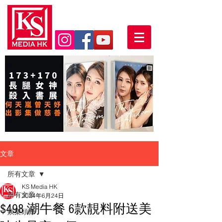
文章
所有文章
KS Media HK
所有文章
2024年6月24日
$498 潮牛餐 6款靚料附送美
娛樂頭條