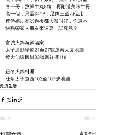
各一份，熟鮮牛丸8粒，再附送美味牛骨
窩一個，只需$498，足夠三至四位用， 
連傳媒朋友試過後都大讚叫好，你還不
快點帶家人朋友來這裏一試究竟？
富城火鍋海鮮酒家
太子運動場道21至27號運泰大廈地舖
黃大仙環鳳街33號鳳祥樓1樓
正冬火鍋料理
旺角太子道西103至107號地舖
潮流生活
查看全部
相關文章