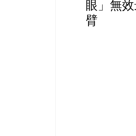
眼」無效
臂