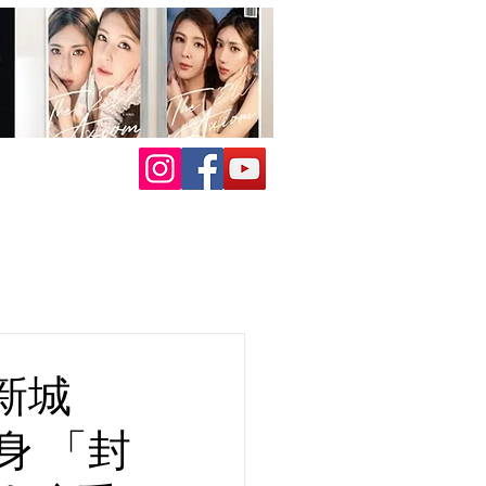
新城
身 「封