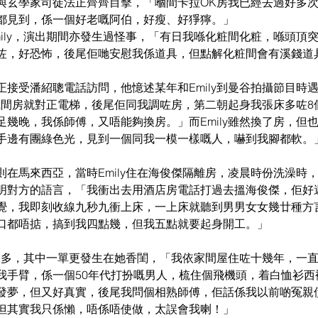
與玄學家司徒法正齊齊目擊，「嗰間卡拉OK房我已經去過好多
都見到，係一個好老嘅阿伯，好瘦、好猙獰。」
mily，演出期間亦發生過怪事，「有日我喺化粧間化粧，喺頭頂
咗，好恐怖，後尾佢哋安慰我係道具，但點解化粧間會有溪錢道
正接受潘紹聰電話訪問，他憶述某年和Emily到曼谷拍攝節目時
，我間房就對正電梯，後尾佢同我調咗房，第二朝起身我張床多咗
足幾晚，我係師傅，又唔能夠換房。」而Emily雖然換了房，但
手邊有團綠色光，見到一個同我一模一樣嘅人，嚇到我腳都軟。
則在馬來西亞，當時Emily住在海俊傑隔離房，凌晨時份洗澡時
明對方的語言，「我衝出去用酒店房電話打過去搵海俊傑，佢好
覺，我即刻收線九秒九衝上床，一上床就聽到男男女女幾廿種方
口都唔掂，搞到我四點幾，但我五點就要起身開工。」
愈講愈多，其中一單更發生在她香閨，「我依家間屋住咗十幾年，一
我手臂，係一個50年代打扮嘅男人，梳住個飛機頭，着白恤衫西
發夢，但又好真實，後尾我問個相熟師傅，佢話係我以前啲冤親
但其實我只係懶，唔係唔使做，太誤會我喇！」