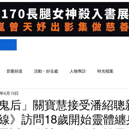
們
音樂頻道
活動・好去處
人物專訪
時光檔案
4年6月19日
鬼后」關寶慧接受潘紹聰
線》訪問18歲開始靈體纏