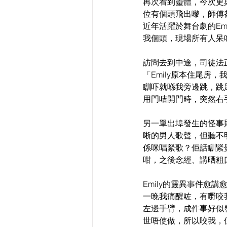
再次看到靈體，今次更
位有個頭飛出嚟，師傅
近年活躍於舞台劇的E
我個頭，現場所有人呆
訪問去到中途，司徒法
「Emily原本住尾房
瞓吓就喺我旁邊跳，跳
用門咭開門時，突然右
另一單出埠發生的怪事
晰的男人歌聲，但聽不
係咪唱緊歌？佢話瞓緊
咁，之後念經、講晒粗
Emily的靈異事件
一晚我痛醒咗，有嘢咬
左邊手臂，成件事好似
世唔使做，所以咬我，