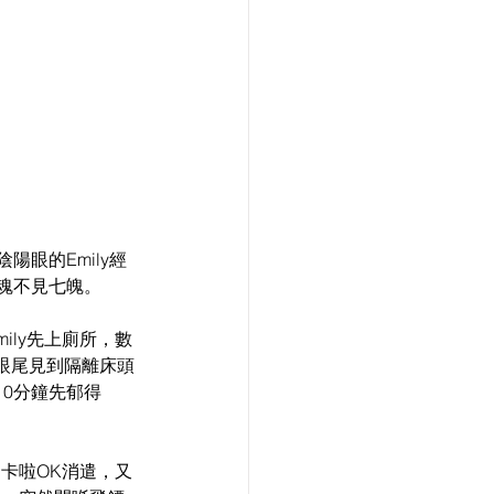
陽眼的Emily經
魂不見七魄。
ily先上廁所，數
眼尾見到隔離床頭
0分鐘先郁得
到卡啦OK消遣，又