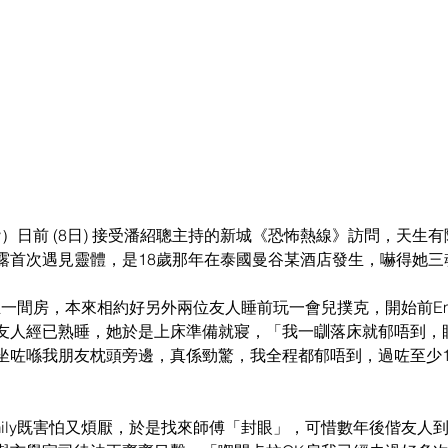
y）日前 (8日) 接受潘紹聰主持的新城《恐怖熱線》訪問，天生有陰
露首次遇見靈體，是18歲那年在泰國曼谷某酒店發生，嚇得她三
女生一間房，本來相約好另外兩位友人睡前玩一會兒撲克，開始前Em
友人經已熟睡，她於是上床準備就寢，「我一瞓落床就郁唔到，
坐咗喺我朋友枕頭旁邊，真係勁驚，我全程都郁唔到，過咗至少1
ily既害怕又煩厭，於是找來師傅「封眼」，可惜數年後偕友人