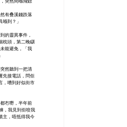
次，突然間喺飛鏢
突然有叠溪錢跌落
具喺到？」
遇到的靈異事件，
8個枕頭，第二晚瞓
也未能避免，「我
」
，突然聽到一把清
遲先接電話，問佢
言，嘈到好似街市
直都冇嘢，半年前
褲，我見到佢咬我
債主，唔抵得我今