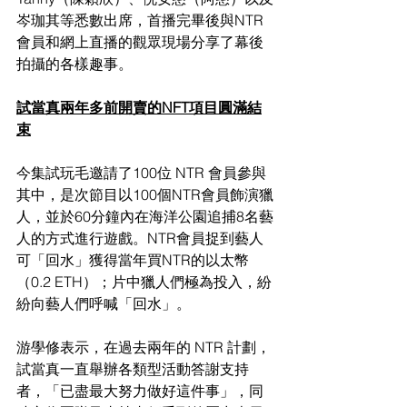
岑珈其等悉數出席，首播完畢後與NTR
會員和網上直播的觀眾現場分享了幕後
拍攝的各樣趣事。  
試當真兩年多前開賣的NFT項目圓滿結
束
今集試玩毛邀請了100位 NTR 會員參與
其中，是次節目以100個NTR會員飾演獵
人，並於60分鐘內在海洋公園追捕8名藝
人的方式進行遊戲。NTR會員捉到藝人
可「回水」獲得當年買NTR的以太幣
（0.2 ETH）；片中獵人們極為投入，紛
紛向藝人們呼喊「回水」。
游學修表示，在過去兩年的 NTR 計劃，
試當真一直舉辦各類型活動答謝支持
者，「已盡最大努力做好這件事」，同