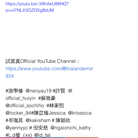
https://youtu.be/-X8hAeU88NQ?
si=vl7NLX3OZDSgBdJM
試當真Official YouTube Channel：
https://www.youtube.com/@trialanderror
924
#游學修
  @neoyau19 
#許賢
  ＠
official_huiyin  
#蘇致豪
@official_sochiho  
#林家熙
@locker_94#陳苡臻Jessica  @krisssica 
#岑珈其
  @kakisham # 陳穎欣  
@yannyyc # 倪安慈  @ngaionchi_kathy 
#L
.d發（xx)  @ld_fat 