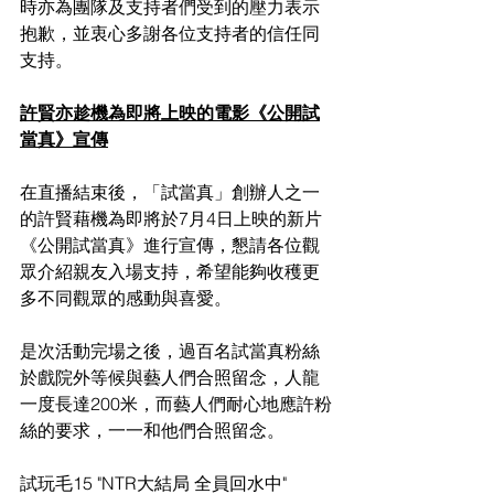
時亦為團隊及支持者們受到的壓力表示
抱歉，並衷心多謝各位支持者的信任同
支持。
許賢亦趁機為即將上映的電影《公開試
當真》宣傳
在直播結束後，「試當真」創辦人之一
的許賢藉機為即將於7月4日上映的新片
《公開試當真》進行宣傳，懇請各位觀
眾介紹親友入場支持，希望能夠收穫更
多不同觀眾的感動與喜愛。
是次活動完場之後，過百名試當真粉絲
於戲院外等候與藝人們合照留念，人龍
一度長達200米，而藝人們耐心地應許粉
絲的要求，一一和他們合照留念。
試玩毛15 "NTR大結局 全員回水中"