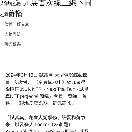
水中》九展首次線上線下同
潮流生活
步首播
音樂頻道
活動・好去處
人物專訪
時光檔案
2024年6月13日 試當真 大型遊戲綜藝節
目「試玩毛」《全員回水中》於九展星
影匯同350位NTR（Next Trial Run - 試當
真NFT project的簡稱）會員一齊睇「首
映」，現場反應熾熱、氣氛高漲。
「試當真」創辦人游學修、許賢和蘇致
豪，以及藝人 Locker（林家熙）、
Yanny（陳穎欣）、倪安慈（阿慈）以及