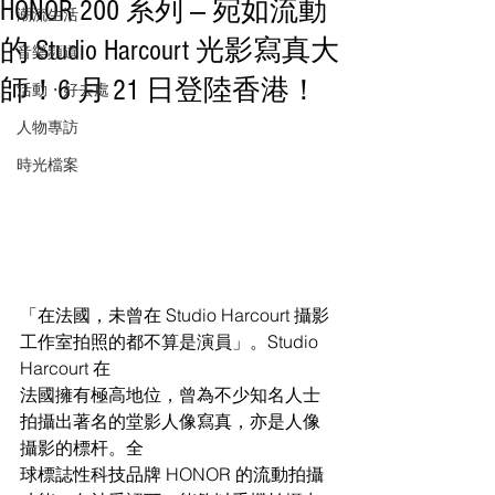
HONOR 200 系列 — 宛如流動
潮流生活
的 Studio Harcourt 光影寫真大
音樂頻道
師！6 月 21 日登陸香港！
活動・好去處
人物專訪
時光檔案
「在法國，未曾在 Studio Harcourt 攝影
工作室拍照的都不算是演員」。Studio 
Harcourt 在
法國擁有極高地位，曾為不少知名人士
拍攝出著名的堂影人像寫真，亦是人像
攝影的標杆。全
球標誌性科技品牌 HONOR 的流動拍攝