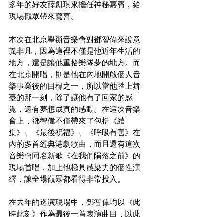
多年的好友薛凱琪來擔任神秘嘉賓，給
現場觀眾帶來驚喜。
本次在北京舉辦音樂會對鄧智偉來說意
義非凡，因為這裡不僅是他近年生活的
地方，還是讓他重拾樂隊夢的地方。而
在北京開唱，則是他在內地開啟個人音
樂事業後的目標之一，所以當他踏上舞
臺的那一刻，除了讓他有了回家的感
覺，還有夢想成真的感動。在這次音樂
會上，鄧智偉不僅帶來了包括《續
集》、《最後祝福》、《呼吸有害》在
內的多首經典港劇歌曲，而且還有這次
音樂會同名新歌《在我們隕落之前》的
現場首唱，加上他極具感染力的個性演
繹，讓全場觀眾都看得非常投入。
在去年的巡演現場中，鄧智偉均以《此
時此刻》作為最後一首表演曲目，以此