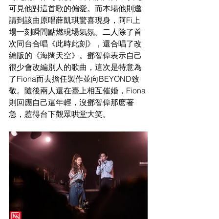
可見他對這首歌的偏愛。而本場他則邀
請到該曲原唱薛凱琪驚喜現身，阿Fi上
場一刻瞬間點燃現場氣氛。二人除了首
次同台合唱《此時此刻》，還合唱了改
編版的《海闊天空》。鄧智偉表示自己
很少會改編別人的歌曲，這次是特意為
了Fiona而去擔任製作並向BEYOND致
敬。隨後兩人還在臺上相互催婚，Fiona
則回應自己還年輕，沒鄧智偉那麽著
急，惹得台下觀眾哄堂大笑。