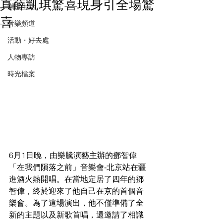
真薛凱琪驚喜現身引全場驚
潮流生活
喜
音樂頻道
活動・好去處
人物專訪
時光檔案
6月1日晚，由樂騰演藝主辦的鄧智偉
「在我們隕落之前」音樂會-北京站在疆
進酒火熱開唱。在當地定居了四年的鄧
智偉，終於迎來了他自己在京的首個音
樂會。為了這場演出，他不僅準備了全
新的主題以及新歌首唱，還邀請了相識